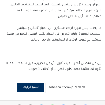
الغرائز، ومبدأ (كل زول يشيل شيلتو) ، إنها لحظة الانكشاف الكامل،
حين يتعرّى التحالف من كل شعاراته، ويظهر كعقد مؤقت انتهت
صلاحيته عند أول امتحان حقيقي.
ما يحدث ليس مجرد تراجع عسكري، بل انهيار أخلاقي وسياسي.
انسحاب الصفوة وترك الآخرين في العراء يكتب الفصل الأخير في قصة
مليشيا لم تعرف الوفاء، لا لحواضنها ولا حتى لرجالها
إني من منصتي أنظر ….حيث أقول : أن في الحروب، حين تسقط الثقة، لا
تقوم لها قائمة مهما كثرت العربات أو تعالت الأصوات.
نسخ الرابط
فيسبوك
‫X
ماسنجر
واتساب
تيلقرام
مشاركة عبر البريد
طباعة