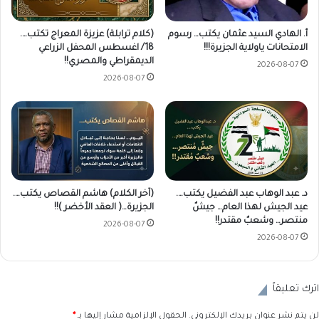
أ. الهادي السيد عثمان يكتب… رسوم
(كلام ترابلة) عزيزة المعراج تكتب….
الامتحانات ياولاية الجزيرة!!!
18/ اغسطس المحفل الزراعي
الديمقراطي والمصري!!
2026-08-07
2026-08-07
د. عبد الوهاب عبد الفضيل يكتب….
(آخر الكلام) هاشم القصاص يكتب….
عيد الجيش لهذا العام… جيشٌ
الجزيرة…( العقد الأخضر )!!
منتصر… وشعبٌ مقتدر!!
2026-08-07
2026-08-07
اترك تعليقاً
لن يتم نشر عنوان بريدك الإلكتروني.
الحقول الإلزامية مشار إليها بـ
*