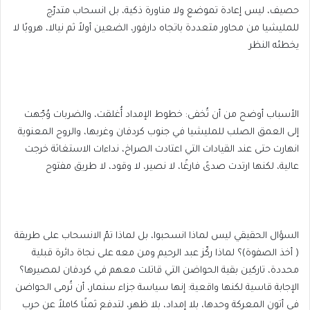
حصيف، ليس إعادة تموضع ولا مناورة ذكية، بل انسحاب متدرّج
للمليشيا من محاور متعددة باتجاه دارفور، الضعين أولاً ثم نيالا، هروبًا لا
يخطئه النظر
الأسباب أوضح من أن تُخفى: خطوط الإمداد أُغلقت، والضربات وُجّهت
إلى العمق الصلب للمليشيا في جنوب كردفان وغربها، والروح المعنوية
انهارت حتى عند القيادات التي اعتادت الصراخ، نداءات الاستغاثة خرجت
عالية، لكنها ارتدت صدىً فارغًا، لا نصير، لا وقود، لا طريق مفتوح
السؤال الحقيقي ليس لماذا انسحبوا، بل لماذا تمّ الانسحاب على طريقة
( أخذ الصفوة)؟ لماذا ركّز عبد الرحيم ومن معه على نجاة دائرة قبلية
محددة، تاركين بقية الحواضن التي قاتلت معهم في كردفان لمصيرها؟
الإجابة قاسية لكنها واقعية: إنها سياسة جزاء سنمار، أن تُرمى الحواضن
في أتون المعركة وحدها، بلا إمداد، بلا ظهر، لتدفع ثمنًا كاملاً عن حرب