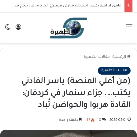
غاندي إبراهيم يكتب… انتخابات مزارعي مشروع الجزيرة.. هل ينجح منسوبي حركة العدل والمساواة في بلوغ المكتب التنفيذي؟
القائمة
تسجيل ا
ال
الرئيسية
|
مقالات الظهيرة
مقالات الظهيرة
(من أعلي المنصة) ياسر الفادني
يكتب…. جزاء سنمار في كردفان:
القادة هربوا والحواضن تُباد
2026-02-01
0
47
دقيقة واحدة