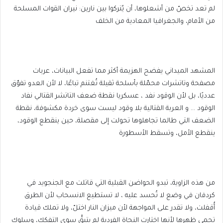
لم تعد تخصّ من أشعلوها، أن يُتركوا بين نارين: نيران القوات المسلحة
من الأمام، والجغرافيا المعادية من الخلف
المشهد الميداني يفضح الهزيمة أكثر مما تفعل البيانات، عربات
مصفحة وتاتشرات محمّلة بأسلحة ثقيلة تُغتنم تباعًا، لا لأن العدو تفوّق
عدديًا، بل لأن الوقود نفد ، عسكريا نقطة ضعف التاتشر القتالي نفاد
الوقود … و العربة القتالية بلا وقود ليست سوى خردة مكشوفة، نقطة
الضعف التي طالما تجاهلوها تحولت إلى مقصلة، حين ينقطع الوقود،
ينقطع الأمل، وتسقط الأسطورة
من هذه الزاوية، تبدو الحواضن القبلية التي قاتلت مع الجنجويد في
كردفان في وضع لا تُحسد عليه ، لا تستطيع الانسحاب لأن الطرق
أُقفلت، ولا تقدر على المواجهة لأن ميزان النار اختلّ، ولا تملك قيادة
تحمي ظهرها لأنها اختارت النجاة الفردية لم يتبقَّ سوى التفكك، وسلوك