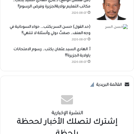
(من همس الواقع) د.غازي الهادي السيد يكتب…
مكاتب التعليم بولايةالجزيرة وفرض الرسوم!!
2026-08-07
(حد القول) حسن السر يكتب…. حواء السودانية في
وجه العنف… صمتٌ دولي وأسئلة لا تنتهي!!
2026-08-07
أ. الهادي السيد عثمان يكتب… رسوم الامتحانات
ياولاية الجزيرة!!!
2026-08-07
القائمة البريدية
النشرة الإخبارية
إشترك لتصلك الأخبار لححظة