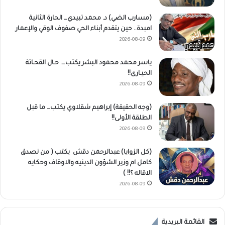
(مسارب الضي) د. محمد تبيدي… الحارة الثانية
امبدة.. حين يتقدم أبناء الحي صفوف الوقي والإعمار
2026-08-09
ياسر محمد محمود البشر يكتب…. حـال القحـاتة
الحيـارى!!
2026-08-09
(وجه الحقيقة) إبراهيم شقلاوي يكتب… ما قبل
الطلقة الأولى!!
2026-08-09
(كل الزوايا) عبدالرحمن دقش يكتب ( من نصدق
كامل ام وزير الشؤون الدينيه والاوقاف وحكايه
الاقاله ؟!! )
2026-08-09
القائمة البريدية