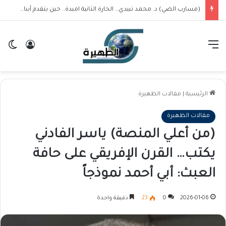
(مسارب الضي) د. محمد تبيدي… الحارة الثانية امبدة.. حين يتقدم أبناء الحي صفوف الوقي والإعمار
القائمة
تسجيل ا
ال
الرئيسية
|
مقالات الظهيرة
مقالات الظهيرة
(من أعلي المنصة) ياسر الفادني
يكتب… القرن الإفريقي على حافة
العبث: أبي أحمد نموذجاً
2026-01-06
0
23
دقيقة واحدة