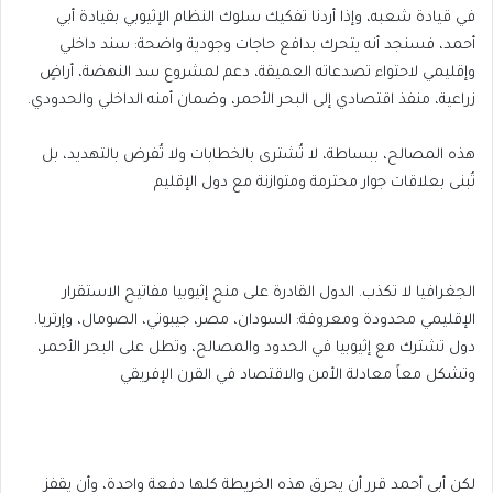
في قيادة شعبه، وإذا أردنا تفكيك سلوك النظام الإثيوبي بقيادة أبي
أحمد، فسنجد أنه يتحرك بدافع حاجات وجودية واضحة: سند داخلي
وإقليمي لاحتواء تصدعاته العميقة، دعم لمشروع سد النهضة، أراضٍ
زراعية، منفذ اقتصادي إلى البحر الأحمر، وضمان أمنه الداخلي والحدودي.
هذه المصالح، ببساطة، لا تُشترى بالخطابات ولا تُفرض بالتهديد، بل
تُبنى بعلاقات جوار محترمة ومتوازنة مع دول الإقليم
الجغرافيا لا تكذب. الدول القادرة على منح إثيوبيا مفاتيح الاستقرار
الإقليمي محدودة ومعروفة: السودان، مصر، جيبوتي، الصومال، وإرتريا.
دول تشترك مع إثيوبيا في الحدود والمصالح، وتطل على البحر الأحمر،
وتشكل معاً معادلة الأمن والاقتصاد في القرن الإفريقي
لكن أبي أحمد قرر أن يحرق هذه الخريطة كلها دفعة واحدة، وأن يقفز