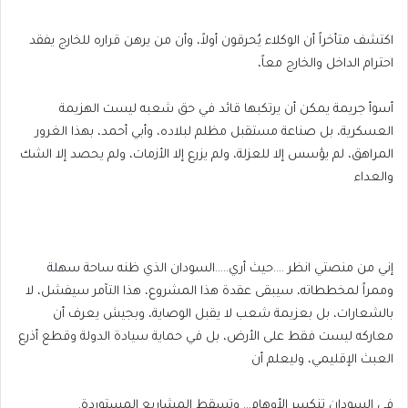
اكتشف متأخراً أن الوكلاء يُحرقون أولاً، وأن من يرهن قراره للخارج يفقد
احترام الداخل والخارج معاً،
أسوأ جريمة يمكن أن يرتكبها قائد في حق شعبه ليست الهزيمة
العسكرية، بل صناعة مستقبل مظلم لبلاده، وأبي أحمد، بهذا الغرور
المراهق، لم يؤسس إلا للعزلة، ولم يزرع إلا الأزمات، ولم يحصد إلا الشك
والعداء
إني من منصتي انظر ….حيث أري…..السودان الذي ظنه ساحة سهلة
وممراً لمخططاته، سيبقى عقدة هذا المشروع، هذا التآمر سيفشل، لا
بالشعارات، بل بعزيمة شعب لا يقبل الوصاية، وبجيش يعرف أن
معاركه ليست فقط على الأرض، بل في حماية سيادة الدولة وقطع أذرع
العبث الإقليمي، وليعلم أن
في السودان تنكسر الأوهام… وتسقط المشاريع المستوردة.