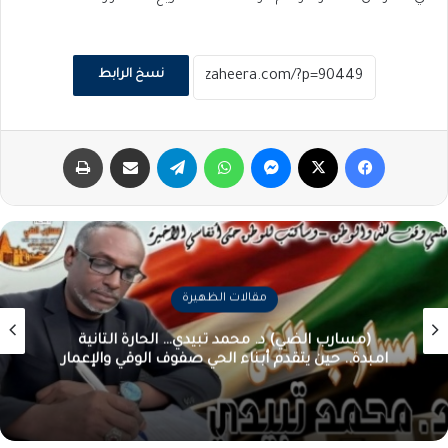
نسخ الرابط
فيسبوك
‫X
ماسنجر
واتساب
تيلقرام
مشاركة عبر البريد
طباعة
مقالات الظهيرة
(مسارب الضي) د. محمد تبيدي… الحارة الثانية
امبدة.. حين يتقدم أبناء الحي صفوف الوقي والإعمار