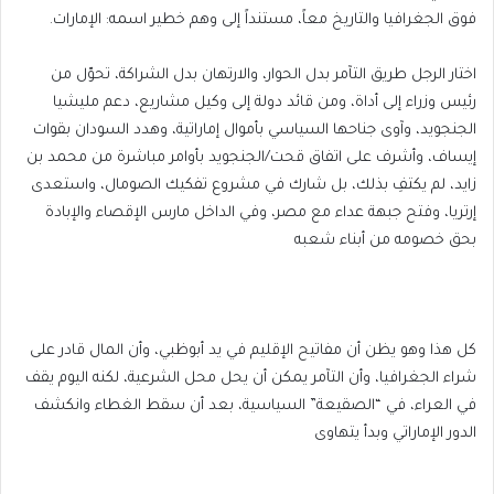
فوق الجغرافيا والتاريخ معاً، مستنداً إلى وهم خطير اسمه: الإمارات.
اختار الرجل طريق التآمر بدل الحوار، والارتهان بدل الشراكة، تحوّل من
رئيس وزراء إلى أداة، ومن قائد دولة إلى وكيل مشاريع، دعم مليشيا
الجنجويد، وآوى جناحها السياسي بأموال إماراتية، وهدد السودان بقوات
إيساف، وأشرف على اتفاق قحت/الجنجويد بأوامر مباشرة من محمد بن
زايد، لم يكتفِ بذلك، بل شارك في مشروع تفكيك الصومال، واستعدى
إرتريا، وفتح جبهة عداء مع مصر، وفي الداخل مارس الإقصاء والإبادة
بحق خصومه من أبناء شعبه
كل هذا وهو يظن أن مفاتيح الإقليم في يد أبوظبي، وأن المال قادر على
شراء الجغرافيا، وأن التآمر يمكن أن يحل محل الشرعية، لكنه اليوم يقف
في العراء، في “الصقيعة” السياسية، بعد أن سقط الغطاء وانكشف
الدور الإماراتي وبدأ يتهاوى