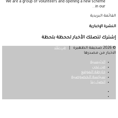
We are a group of volunteers and opening a new scheme
in our...
القائمة البريدية
النشرة الإخبارية
إشترك لتصلك الأخبار لححظة بلحظة
© 2026 صحيفة الظهيرة |
مي تك
الاخبار من مصدرها
الرئيسية
من نحن
خارطة الموقع
سياسة الخصوصية
اتصل بنا
فيسبوك
‫X
زر
الذهاب
إلى