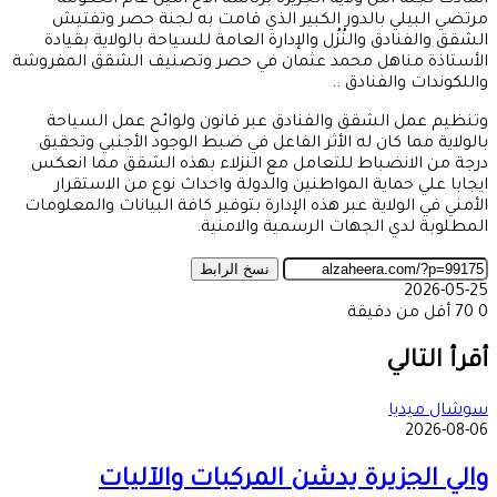
أشادت لجنة أمن ولاية الجزيرة برئاسة الاخ أمين عام الحكومة
مرتضي البيلي بالدور الكبير الذي قامت به لجنة حصر وتفتيش
الشقق والفنادق والنُزُل والإدارة العامة للسياحة بالولاية بقيادة
الأستاذة مناهل محمد عثمان في حصر وتصنيف الشقق المفروشة
واللكوندات والفنادق ..
وتنظيم عمل الشقق والفنادق عبر قانون ولوائح عمل السياحة
بالولاية مما كان له الأثر الفاعل في ضبط الوجود الأجنبي وتحقيق
درجة من الانضباط للتعامل مع النزلاء بهذه الشقق مما انعكس
ايجابا علي حماية المواطنين والدولة واحداث نوع من الاستقرار
الأمني في الولاية عبر هذه الإدارة بتوفير كافة البيانات والمعلومات
المطلوبة لدي الجهات الرسمية والامنية.
نسخ الرابط
2026-05-25
0
70
أقل من دقيقة
‫X
طباعة
تيلقرام
ماسنجر
ماسنجر
واتساب
مشاركة
فيسبوك
عبر
أقرأ التالي
البريد
سوشال ميديا
2026-08-06
والي الجزيرة يدشن المركبات والآليات