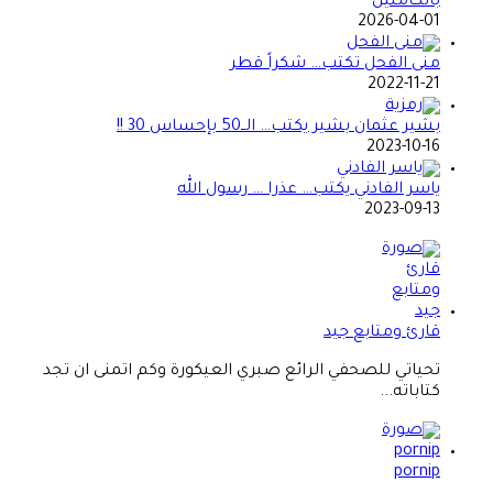
بالكاملين
2026-04-01
منى الفحل تكتب… شكراً قطر
2022-11-21
بشير عثمان بشير يكتب… الــ50 بإحساس 30 !!
2023-10-16
ياسر الفادني يكتب… عذرا … رسول الله
2023-09-13
قارئ ومتابع جيد
تحياتي للصحفي الرائع صبري العيكورة وكم اتمنى ان تجد
كتاباته...
pornip