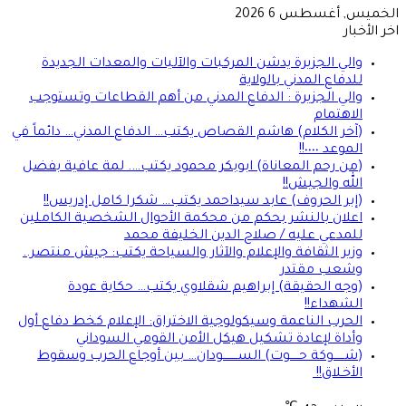
الخميس, أغسطس 6 2026
اخر الأخبار
والي الجزيرة يدشن المركبات والآليات والمعدات الجديدة
للدفاع المدني بالولاية
والي الجزيرة : الدفاع المدني من أهم القطاعات وتستوجب
الاهتمام
(آخر الكلام) هاشم القصاص يكتب… الدفاع المدني… دائماً في
الموعد ٠٠٠٠!!
(من رحم المعاناة) ابوبكر محمود يكتب…. لمة عافية بفضل
الله والجيش!!
(إبر الحروف) عابد سيداحمد يكتب… شكرا كامل إدريس!!
اعلان بالنشر بحكم من محكمة الأحوال الشخصية الكاملين
للمدعي عليه / صلاح الدين الخليفة محمد
وزير الثقافة والإعلام والآثار والسياحة يكتب: جيش منتصر..
وشعب مقتدر
(وجه الحقيقة) إبراهيم شقلاوي يكتب… حكاية عودة
الشهداء!!
الحرب الناعمة وسيكولوجية الاختراق: الإعلام كخط دفاع أول
وأداة لإعادة تشكيل هيكل الأمن القومي السوداني
(شــــــوكة حـــــوت) الســــــــودان… بين أوجاع الحرب وسقوط
الأخـلاق!!