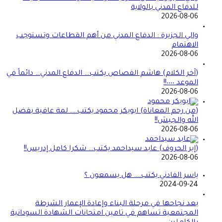
للدفاع المدني بالولاية
2026-08-06
والي الجزيرة : الدفاع المدني من أهم القطاعات وتستوجب
الاهتمام
2026-08-06
(آخر الكلام) هاشم القصاص يكتب… الدفاع المدني… دائماً في
الموعد ٠٠٠٠!!
2026-08-06
(من رحم المعاناة) ابوبكر محمود يكتب…. لمة عافية بفضل
الله والجيش!!
2026-08-06
(إبر الحروف) عابد سيداحمد يكتب… شكرا كامل إدريس!!
2026-08-06
ياسر الفادني يكتب…. هل يسمعون ؟
2024-09-24
بعد نجاحها في مرحلة البناء وإعادة الإعمار الشرطة
المجتمعية تساهم في تامين امتحانات الشهادة السودانية