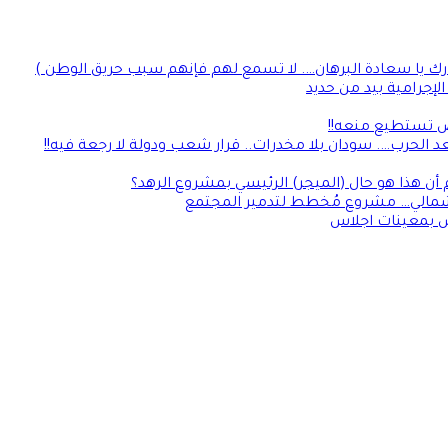
رك يا سعادة البرهان…. لا تسمع لهم فإنهم سبب حريق الوطن )
إجرامية بيد من حديد
لأرض تستطيع منعه!!
 الحرب…. سودان بلا مخدرات.. قرار شعب ودولة لا رجعة فيه!!
 أن هذا هو حال (الميجر) الرئيسي بمشروع الرهد؟
 الشمالي… مشروع مُخطط لتدمير المجتمع