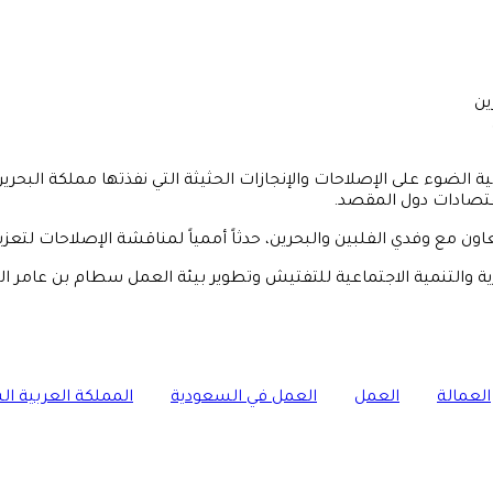
 الضوء على الإصلاحات والإنجازات الحثيثة التي نفذتها مملكة البحري
قتصادات دول المقصد.
اون مع وفدي الفلبين والبحرين، حدثاً أممياً لمناقشة الإصلاحات لتعزي
والتنمية الاجتماعية للتفتيش وتطوير بيئة العمل سطام بن عامر الحربي،
العمالة
العمل
العمل في السعودية
المملكة العربية ا