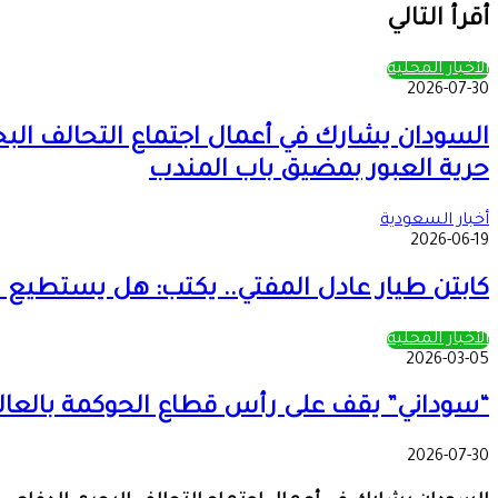
عبر
أقرأ التالي
البريد
الأخبار المحلية
2026-07-30
السودان يشارك في أعمال اجتماع التحالف البح
حرية العبور بمضيق باب المندب
أخبار السعودية
2026-06-19
كابتن طيار عادل المفتي.. يكتب: هل يستطيع الأ
الأخبار المحلية
2026-03-05
“سوداني” يقف على رأس قطاع الحوكمة بالعال
2026-07-30