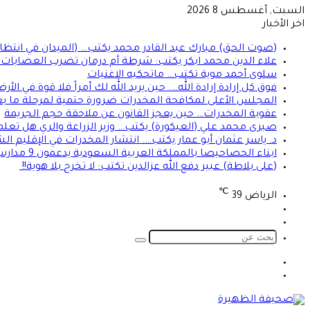
السبت, أغسطس 8 2026
اخر الأخبار
(صوت الحق) مبارك عبد القادر محمد يكتب… (الميدان في انتظا
علاء الدين محمد ابكر يكتب: شرطة أم درمان تضرب العصابات ال
سلوى أحمد موية تكتب… ماتحكيه الاغنيات
فوق كل إرادة إرادة الله…. حين يريد الله لك أمراً فلا قوة في ا
المجلس الأعلى لمكافحة المخدرات ضرورة حتمية لمرحلة ما بعد
عقوبة المخدرات… حين يعجز القانون عن ملاحقة حجم الجريمة
صبرى محمد علي (العيكورة) يكتب… وزير الزراعة والري هل تعلم
د. ياسر عثمان أبو عمار يكتب…. انتشار المخدرات في الإقليم
ابناء الحصاحيصا بالمملكة العربية السعودية يدعمون 9 مدارس بمعينات اجلاس
(على بلاطة) عبير دفع الله عزالدين تكتب: لا تخرج بلا هوية!!
℃
الرياض
39
تسجيل
الوضع
الدخول
المظلم
بحث
عن
الوضع
تسجيل
المظلم
الدخول