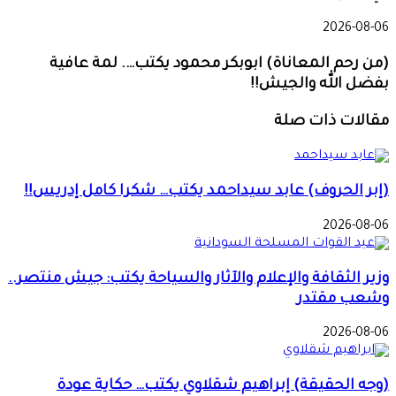
2026-08-06
(من رحم المعاناة) ابوبكر محمود يكتب…. لمة عافية
بفضل الله والجيش!!
مقالات ذات صلة
(إبر الحروف) عابد سيداحمد يكتب… شكرا كامل إدريس!!
2026-08-06
وزير الثقافة والإعلام والآثار والسياحة يكتب: جيش منتصر..
وشعب مقتدر
2026-08-06
(وجه الحقيقة) إبراهيم شقلاوي يكتب… حكاية عودة