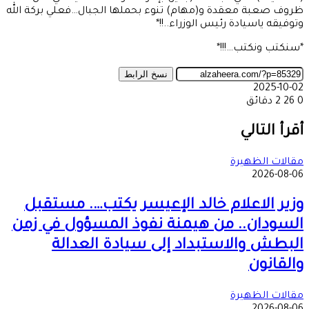
ظروف صعبة معقدة و(مهام) تنوء بحملها الجبال…فعلي بركة الله
وتوفيقه ياسيادة رئيس الوزراء..!!*
*سنكتب ونكتب…!!!*
نسخ الرابط
2025-10-02
0
26
2 دقائق
‫X
طباعة
تيلقرام
ماسنجر
ماسنجر
واتساب
مشاركة
فيسبوك
عبر
أقرأ التالي
البريد
مقالات الظهيرة
2026-08-06
وزير الاعلام خالد الإعيسر يكتب…. مستقبل
السودان.. من هيمنة نفوذ المسؤول في زمن
البطش والاستبداد إلى سيادة العدالة
والقانون
مقالات الظهيرة