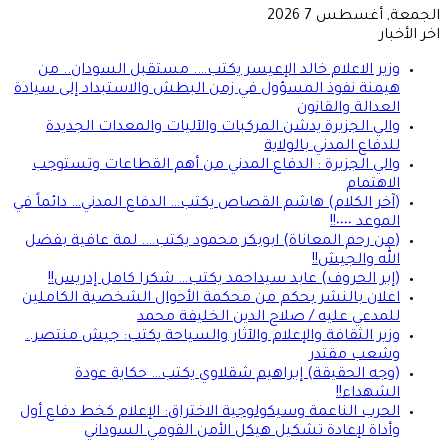
الجمعة, أغسطس 7 2026
اخر الأخبار
وزير الاعلام خالد الإعيسر يكتب…. مستقبل السودان.. من
هيمنة نفوذ المسؤول في زمن البطش والاستبداد إلى سيادة
العدالة والقانون
والي الجزيرة يدشن المركبات والآليات والمعدات الجديدة
للدفاع المدني بالولاية
والي الجزيرة : الدفاع المدني من أهم القطاعات وتستوجب
الاهتمام
(آخر الكلام) هاشم القصاص يكتب… الدفاع المدني… دائماً في
الموعد ٠٠٠٠!!
(من رحم المعاناة) ابوبكر محمود يكتب…. لمة عافية بفضل
الله والجيش!!
(إبر الحروف) عابد سيداحمد يكتب… شكرا كامل إدريس!!
اعلان بالنشر بحكم من محكمة الأحوال الشخصية الكاملين
للمدعي عليه / صلاح الدين الخليفة محمد
وزير الثقافة والإعلام والآثار والسياحة يكتب: جيش منتصر..
وشعب مقتدر
(وجه الحقيقة) إبراهيم شقلاوي يكتب… حكاية عودة
الشهداء!!
الحرب الناعمة وسيكولوجية الاختراق: الإعلام كخط دفاع أول
وأداة لإعادة تشكيل هيكل الأمن القومي السوداني