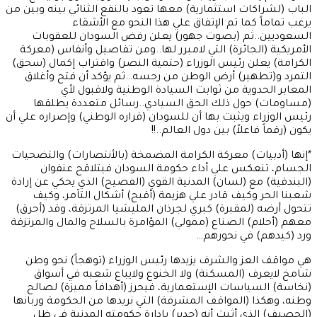
الباب (لشراكات استثمارية) معها تعود بالنفع الثنائي بينه وبين من
يرغب تماماً كما تم الإتفاق علي هذا النحو مع الأشقاء
السعوديين..ثم (بصوت جهور) يعلن رفض السودان للعقوبات
الأمريكية (الجائرة) التي لامبرر لها..ومن تفاصيل وأنفاس (معركة
الكرامة) يعلن رئيس الوزراء (حتمية النصر) واقتراب إكمال (سحق)
التمرد و(تطهير) أرض الوطن من رجسه…ثم يؤكد أن فتح وأغلاق
المعابر الحدوية من ثوابت السيادة الوطنية ولاقبول لأي
(مساومات) حول ذلك الحق السيادي..رسائل متعددة يطلقها
رئيس الوزراء ويثبت بها أن للسودان (قراره الوطني) وإصراره علي أن
يكون (رقماً فاعلاً) بين دول العالم..!!
*إنها (أدبيات) معركة الكرامة المضمخة (بالأنتصارات) والتضحيات
الجسام، تنعكس علي أداء حكومة السودان فيتلاقح عنفوان
(البندقية) مع (لسان) المدنية القوي (الفصيح) الذي يحكي عن إرادة
شعبنا الحر وكيف قادر علي هزيمة (أقبح) أشكال التآمر، وكيف
تتحول أرضه (لمقبرة) كبري لجرذان المليشيا المرتزقة، وقد (أحرق)
معهم (أحلام) الصناع (ممولي) المؤامرة بالسلاح والمال والمرتزقة
ورد (كيدهم) في نحورهم…
هي مواقف العز والشرف يزيدها رئيس الوزراء (توهجاً) نحو وطن
شامخ لايعرف (المسكنة) ولا الخنوع ولايباع شعبه في أسواق
(نخاسة) السياسات الإستعمارية، فيحرز (أهدافاً مميزة) لصالح
وطنه، وهكذا (المواقف المشرفة) التي نريدها من الحكومة وربانها
(الحصيف) الذي أثبت أنه (جدير) بإدارة حكومته المدنية في ظل