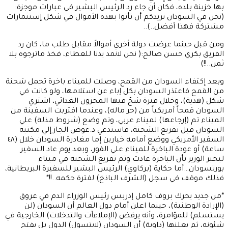
بها خزينة بلده، فكان أن جاء رد الرئيس البشير في عبارات موجزة:
(نحن في السودان نريدكم أن تأتوا بهذه الأموال في شكل إستثمارات
مشتركة فهذا أفضل..)..
ومن قبل حينما عرضت دولة أخري أموالاً مقابل طلب ما، كان رد
الفريق بكري حسن صالح:( نحن لانمد يدنا للعطاء، فخذ ماترجوه بلا
ثمن..!!)
وبعد إكتفاء السودان من القمح، وصلت للميناء باخرة تحمل شحنة
من القمح فاعتذر السودان بكل إباء عن استلامها، ولو كانت في
شكل (هدية)، وخلال فترة شحّ فيها المخزون الغذائي، اشتري
السودان قمحاً أمريكياً من (حر ماله)، وعندما اقتربت السفينة من
الميناء تم (إرجاعها) لميناء عربي، وتم وضع (شروط مذلة) علي
السودان قبل تفريغ الشحنة، فاستدعي د.عوض الجاز إلي مكتبه
السفير الأمريكي ووضع أمامه خيارين إما مغادرة السودان خلال (٤٨
ساعة) أو عودة الباخرة للميناء علي الفور، وبعد يوم عاد السفير
ليخبر الوزير بأن الباخرة عادت وتم تفريغ الشحنة في ميناء
بورتسودان…أما حكاية (بركاوي) الرئيس البشير للسفيرة البريطانية،
فذلك موقف في سجل (الشرف الباذخ) لفترة حكمه..!!*
*من جديد يحرك بروف كامل إدربس رئيس الوزراء الدم في عروق
(الإرادة الوطنية)، حينما اعلن أمام دول العالم أن السودان (لن
يستسلم) للمؤامرة، وأنه يرفض (الإملاءآت والتدخلات) الخارجية في
شئونه، ثم يعلنها (داوية) أن السودان (لايتسول) الدول بل يفتح