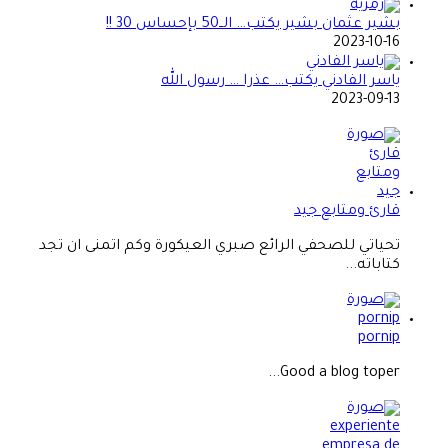
بشير عثمان بشير يكتب… الــ50 بإحساس 30 !!
2023-10-16
ياسر الفادني يكتب… عذرا … رسول الله
2023-09-13
قارئ ومتابع جيد
تحياتي للصحفي الرائع صبري العيكورة وكم اتمنى ان تجد
كتاباته...
pornip
Good a blog toper...