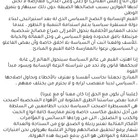
دون اتباع (فش الغبائن) او (علي وعلى أعدائي) معارضة لا تختل
لديها الموازين بسبب مصالحها الضيقة ،دون ذلك سينهار و يتمزق
الوطن.
القيم الإنسانية و النضج السياسي الذي له بعد استيراتيجى لبناء
دولة مستقرة سياسيا يدعم استدامة التنمية و التطور ، عندما
نحذف المعايير الأخلاقية يتحول الأمر إلى صراع مصالح شخصية
مرتبطة بافق محدودة ويقع السياسي فى وحل العمالة والخيانة
،للأسف واقعنا اثبت آن السياسة بلا اخلاق خاصة وأن بعض الفاعلو
ن السياسيون نزعوا بالممارسة كافة القيم و المبادئ ..
إذا اهتزت القيم فى عالم السياسة سيتحول العالم إلى غابة
لايحكمها قانون ولا تحد من شراسته النزعة الإنسانية ويسود مبدأ
القوة.
المبادئ تجعلنا نحاسب أنفسنا و نعترف بالأخطاء ونحاول اصلاحها
، السياسي لدينا متعصب لرايه و لا يحترم من يختلف معهم ،
(علينا أن نكون مع الحق إذا كان معنا أو مع غيرنا)
ادمنا بعض ساستنا الطرق الملتوية لان الأهواء الشخصية أصبحت
هي المسيطرة اصبحت السياسة تجذب الطامعين فى السلطة
من أجل تحقيق مكاسب خاصة وتتم ممارسة كافة انواع الخبث
والكذب و التضليل ، التى من وراءها الدسائس و المؤامرات..
الأفكار المثالية تعتبر رذيلة و الصدق نوع من السذاجة والعدالة
شعار يرفع لتحقيق مصالحهم ووالخ الاغلبية يهرولون نحن امتيازات
السلطة و المواطن هو الذي يدفع ضريبة هذه الهرولة،