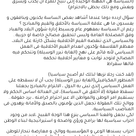
(السياسة هي المهنة الوحيدة إلتى تتيح للمرء أن يكذب ويسرق
ويغش ومع ذلك يحظى بالاحترام)
سؤال اردده دوما عندما أشاهد بعض الساسة يكذبون وينافقون و
يفسدون ما هى علاقة السياسة بالأخلاق والقيم والمبادئ ؟
رغم ان السياسة بمفهوم عام وبسيط إدارة شؤون البلاد والعباد
وفق المصلحة العامة وليس لتحقيق مصالح خاصة او حزبية..
والسياسي الذي تنقصه القيم الأخلاقية يشكل كارثة على البلاد،
معظم الفلاسفة يؤكدون انعدام القيم الأخلاقية فى العمل
السياسي لأنه قائم على نهج (الغاية تبرر الوسيلة) وتتحكم فيه
المصالح لاتوجد ثوابت و معايير أخلاقية تحكمه
قالها سقراط
(لقد كنت رجلا نزيها لذلك لم أصبح سياسيا)
المنظور المكيافيلي(الغاية تبرر الوسيلة) يجب أن لا نسقطه على
العمل السياسي إلذي تبنى به الدول ، الالتزام بالمبادئ يجعلنا
نسقط مقولة (لا أخلاق في السياسة)، لان العدالة اساس الحكم ولا
يستقيم امر الوطن والمواطن الا عبر احترام كرامته ، برد حقوقة…
ووالخ تلك المقولة تجعل الذين يؤمنون بالصدق والأمانة يزهدون فى
المناصب السياسية،
لكي نجعل واقعنا السياسي ينزع هذا الوجة القبيح ،لابد من وجود
احزاب سياسية لها برامج ورؤي واضحة و استيراتيجية لبناء الوطن
احزاب يسندها الوعي و المؤسسية ووالخ، و معارضة تنحاز للوطن