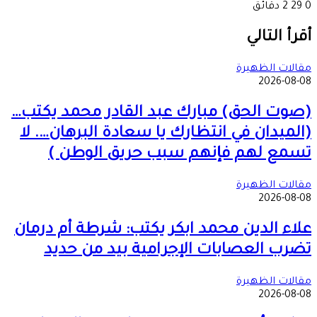
0
29
2 دقائق
‫X
طباعة
تيلقرام
ماسنجر
ماسنجر
واتساب
مشاركة
فيسبوك
عبر
أقرأ التالي
البريد
مقالات الظهيرة
2026-08-08
(صوت الحق) مبارك عبد القادر محمد يكتب…
(الميدان في انتظارك يا سعادة البرهان…. لا
تسمع لهم فإنهم سبب حريق الوطن )
مقالات الظهيرة
2026-08-08
علاء الدين محمد ابكر يكتب: شرطة أم درمان
تضرب العصابات الإجرامية بيد من حديد
مقالات الظهيرة
2026-08-08