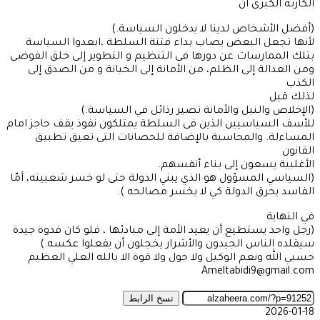
الكارثة الكبرى آن
(أفضل الأشخاص لدينا لا يدخلون السياسة.)
لأنها تجعل البعض يصاب بداء فتنة السلطة ،ابعدوا السياسة
بتلك الممارسات عن دورها فى التنظيم و التطوير إلى خلق الفوضى
ومن العدالة إلى الظلم، من الأمانة إلى الخيانة و من الصدق إلى
الكذب
لذلك قيل
(الإخلاص والنبل والأمانة تصير رذائل في السياسة.)
للأسف السياسيين الذين فى السلطة يمتلكون نفوذ يقف حاجز امام
المساءلة. والمحاسبة بالإضافة للحصانات التى تعيق تطبيق
القانون
الأغلبية يسعون إلى بناء أنفسهم.
(السياسي المسؤول هو الذي يبني الدولة حتى لو خسر شعبيته، أمّا
الفاسد يحرق الدولة كي لا يخسر مصالحه ).
في النهاية
(رجل واحد يستطيع أن يعيد الأمة إلى مبادئها ، فلو كان قدوة جيدة
سيقلده الناس الجيدون والأشرار يخجلون أن يفعلوا عكسه.)
حسبي الله ونعم الوكيل ولا حول ولا قوة الا بالله العلي العظيم
Ameltabidi9@gmail.com
نسخ الرابط
2026-01-18