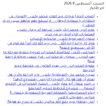
السبت, أغسطس 8 2026
اخر الأخبار
(صوت الحق) مبارك عبد القادر محمد يكتب… (الميدان في
انتظارك يا سعادة البرهان…. لا تسمع لهم فإنهم سبب حريق
الوطن )
علاء الدين محمد ابكر يكتب: شرطة أم درمان تضرب
العصابات الإجرامية بيد من حديد
سلوى أحمد موية تكتب… ماتحكيه الاغنيات
فوق كل إرادة إرادة الله…. حين يريد الله لك أمراً فلا قوة في
الأرض تستطيع منعه!!
المجلس الأعلى لمكافحة المخدرات ضرورة حتمية لمرحلة ما
بعد الحرب…. سودان بلا مخدرات.. قرار شعب ودولة لا رجعة
فيه!!
عقوبة المخدرات… حين يعجز القانون عن ملاحقة حجم
الجريمة
صبرى محمد علي (العيكورة) يكتب… وزير الزراعة والري هل
تعلم أن هذا هو حال (الميجر) الرئيسي بمشروع الرهد؟
د. ياسر عثمان أبو عمار يكتب…. انتشار المخدرات في الإقليم
الشمالي… مشروع مُخطط لتدمير المجتمع
ابناء الحصاحيصا بالمملكة العربية السعودية يدعمون 9
مدارس بمعينات اجلاس
(على بلاطة) عبير دفع الله عزالدين تكتب: لا تخرج بلا هوية!!