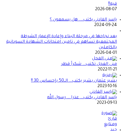
فيه!!
2026-08-07
ياسر الفادني يكتب…. هل يسمعون ؟
2024-09-24
بعد نجاحها في مرحلة البناء وإعادة الإعمار الشرطة
المجتمعية تساهم في تامين امتحانات الشهادة السودانية
بالكاملين
2026-04-01
منى الفحل تكتب… شكراً قطر
2022-11-21
بشير عثمان بشير يكتب… الــ50 بإحساس 30 !!
2023-10-16
ياسر الفادني يكتب… عذرا … رسول الله
2023-09-13