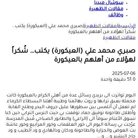
سوشال ميديا
مقالات الظهيرة
وظائف
الرئيسية
|
مقالات الظهيرة
|
صبري محمد علي (العيكورة) يكتب…
شُكراً لهؤلاء من أهلهم بالعيكورة
مقالات الظهيرة
صبري محمد علي (العيكورة) يكتب… شُكراً
لهؤلاء من أهلهم بالعيكورة
2025-07-06
0
51
دقيقة واحدة
اليوم تواترت الى بريدي رسائل عدة من أهلي الكرام بالعيكورة كانت
محملة بعبق ترابها و روث بهائمنا وطيبة أهلنا البسطاء الكرماء
لم تغفل أن أتلمس بين سطورها عليل جروف البحر وطلح الغابة
وأطلال طاحونة توفيق حماد توقفت بي حيث الترس الترابي حين كنا
نسوق الأغنام سوقاً الى (الراعي) والطابور الصباحي قُبيل المدرسة
عرّجت بي رسالة اليوم الى خور العلقماب وخور المرابيع وخور عاشة
بت العوض والجزارة والطاحونة ودكان ودالهادي و ود الطيب و ود
حاج البشير و…. و….