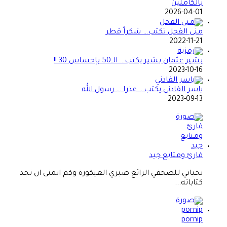
بالكاملين
2026-04-01
منى الفحل تكتب… شكراً قطر
2022-11-21
بشير عثمان بشير يكتب… الــ50 بإحساس 30 !!
2023-10-16
ياسر الفادني يكتب… عذرا … رسول الله
2023-09-13
قارئ ومتابع جيد
تحياتي للصحفي الرائع صبري العيكورة وكم اتمنى ان تجد
كتاباته...
pornip