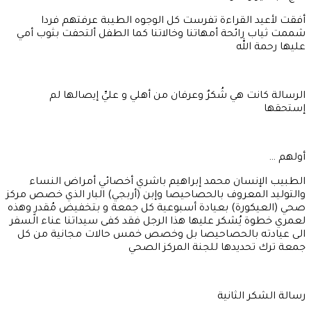
أفقت لأعيد القراءة تفرست كل الوجوه الطيبة عرفتهم فردا
شممت ثياب رائحة أمهاتنا وخالاتنا كما الطفل ألتحفت بثوب أمي
عليها رحمة الله
الرسالة كانت هي شُكرٌ وعرفان من أهلي و عليِّ إيصالها لم
إستحقها
أولهم …
الطبيب الإنسان محمد إبراهيم باشري أخصائي أمراض النساء
والتوليد المعروف بالحصاحيصا وإبن (أربجي) البار الذي خصص مركز
صحي (العيكورة) بعيادة أسبوعية كل جمعة و بتخفيض مُقدرٍ وهذه
لعمري خطوة يُشكر عليها هذا الرجل فقد كفى سيداتنا عناء السفر
الى عيادته بالحصاحيصا بل وخصص خمس حالات مجانية من كل
جمعة ترك تحديدها للجنة المركز الصحي
رسالة الشكر الثانية