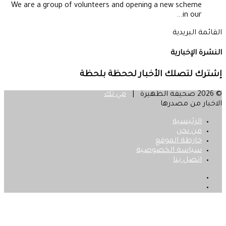
We are a group of volunteers and opening a new scheme
in our...
القائمة البريدية
النشرة الإخبارية
إشترك لتصلك الأخبار لححظة بلحظة
© 2026 صحيفة الظهيرة |
مي تك
الاخبار من مصدرها
الرئيسية
من نحن
خارطة الموقع
سياسة الخصوصية
اتصل بنا
فيسبوك
‫X
زر
الذهاب
إلى