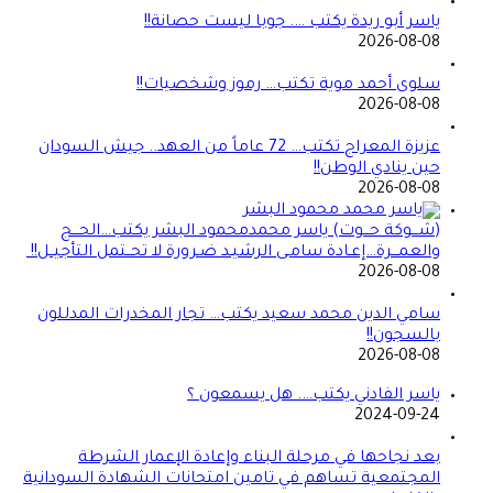
ياسر أبو ريدة يكتب …. جوبا ليست حصانة!!
2026-08-08
سلوى أحمد موية تكتب… رموز وشخصيات!!
2026-08-08
عزيزة المعراج تكتب… 72 عاماً من العهد.. جيش السودان
حين ينادي الوطن!!
2026-08-08
(شـــوكة حـــوت) ياسر محمدمحمود البشر يكتب…الحـــج
والعمـــرة…إعـادة سامـى الرشيـد ضـرورة لا تحــتمل التأجيــل!!
2026-08-08
سامي الدين محمد سعيد يكتب… تجار المخدرات المدللون
بالسجون!!
2026-08-08
ياسر الفادني يكتب…. هل يسمعون ؟
2024-09-24
بعد نجاحها في مرحلة البناء وإعادة الإعمار الشرطة
المجتمعية تساهم في تامين امتحانات الشهادة السودانية