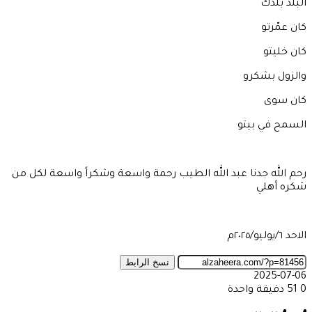
البلد بلدك
كان عمّرتو
كان خليتو
والزول بشكرو
كان سوى
السمح في بيتو
رحم الله جدنا عبد الله الطيب رحمة واسعة وشكراً واسعة لكل من
شكره أهلي
الاحد ٦/يوليو/٢٠٢٥م
نسخ الرابط
2025-07-06
0
51
دقيقة واحدة
‫X
طباعة
تيلقرام
ماسنجر
ماسنجر
واتساب
مشاركة
فيسبوك