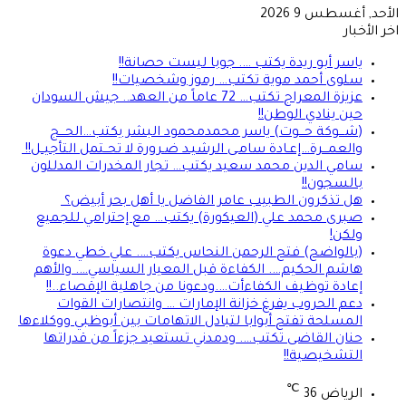
الأحد, أغسطس 9 2026
اخر الأخبار
ياسر أبو ريدة يكتب …. جوبا ليست حصانة!!
سلوى أحمد موية تكتب… رموز وشخصيات!!
عزيزة المعراج تكتب… 72 عاماً من العهد.. جيش السودان
حين ينادي الوطن!!
(شـــوكة حـــوت) ياسر محمدمحمود البشر يكتب…الحـــج
والعمـــرة…إعـادة سامـى الرشيـد ضـرورة لا تحــتمل التأجيــل!!
سامي الدين محمد سعيد يكتب… تجار المخدرات المدللون
بالسجون!!
هل تذكرون الطبيب عامر الفاضل يا أهل بحر أبيض؟
صبرى محمد علي (العيكورة) يكتب… مع إحترامي للجميع
ولكن!
(بالواضح) فتح الرحمن النحاس يكتب…. علي خطي دعوة
هاشم الحكيم…. الكفاءة قبل المعيار السياسي…. والأهم
إعادة توظيف الكفاءأت….ودعونا من جاهلية الإقصاء..!!
دعم الحروب يفرغ خزانة الإمارات … وانتصارات القوات
المسلحة تفتح أبوابا لتبادل الاتهامات بين أبوظبي ووكلاءها
حنان القاضى تكتب…. ودمدني تستعيد جزءاً من قدراتها
التشخيصية!!
℃
الرياض
36