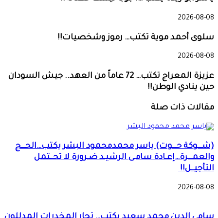
2026-08-08
سلوى أحمد موية تكتب… رموز وشخصيات!!
2026-08-08
عزيزة المعراج تكتب… 72 عاماً من العهد.. جيش السودان
حين ينادي الوطن!!
مقالات ذات صلة
(شـــوكة حـــوت) ياسر محمدمحمود البشر يكتب…الحـــج
والعمـــرة…إعـادة سامـى الرشيـد ضـرورة لا تحــتمل
التأجيــل!!
2026-08-08
سامي الدين محمد سعيد يكتب… تجار المخدرات المدللون