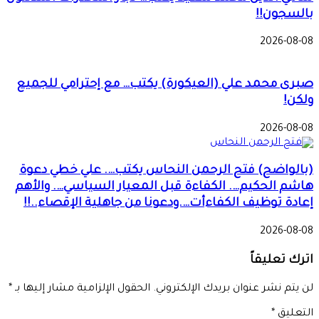
بالسجون!!
2026-08-08
صبرى محمد علي (العيكورة) يكتب… مع إحترامي للجميع
ولكن!
2026-08-08
(بالواضح) فتح الرحمن النحاس يكتب…. علي خطي دعوة
هاشم الحكيم…. الكفاءة قبل المعيار السياسي…. والأهم
إعادة توظيف الكفاءأت….ودعونا من جاهلية الإقصاء..!!
2026-08-08
اترك تعليقاً
لن يتم نشر عنوان بريدك الإلكتروني.
الحقول الإلزامية مشار إليها بـ
*
التعليق
*