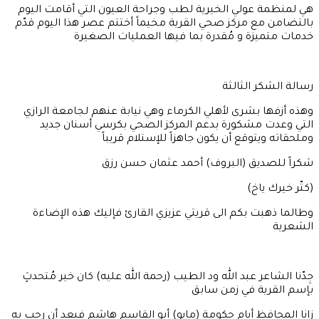
هي لمنظمة عولي الخيرية لطب وجراحة العيون التي أقامت اليوم
بالتضامن مع مركز صحي القرية مخيماً أختتم عصر هذا اليوم قدّم
خدمات متميزة و مُقدرة بما فيها العمليات الصغيرة
رسالة الشكر الثالثة
وهذه أزفها بشرى لأهلي الكرماء وهي نيابة عنهم لجامعة الرازي
التي وعدت مشكورة بدعم المركز الصحي بكرسي أسنان جديد
وملحقاته ويتوقع أن يكون جاهزاً للإستلام قريباً
شكراً للصديق (البروف) أحمد عثمان حسن رزق
(كتّر خيرك ياخ)
وطالما ذهبت بكم الى قريتي عزيزي القارئ فإليك هذه الإضاءة
الشعرية
جِدّنا الشاعر عبد الله ود الطيب (رحمة الله عليه) كان خير مُتحدثٍ
بإسم القرية في زمن سابق
زانا المحافظ أيام حكومة (مايو) أبو القاسم هاشم فبعد أن رحب به