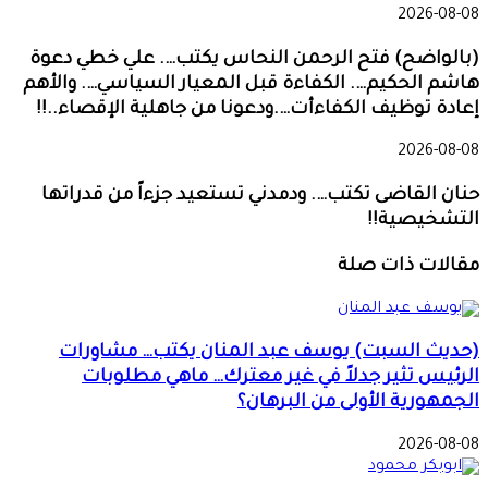
2026-08-08
(بالواضح) فتح الرحمن النحاس يكتب…. علي خطي دعوة
هاشم الحكيم…. الكفاءة قبل المعيار السياسي…. والأهم
إعادة توظيف الكفاءأت….ودعونا من جاهلية الإقصاء..!!
2026-08-08
حنان القاضى تكتب…. ودمدني تستعيد جزءاً من قدراتها
التشخيصية!!
مقالات ذات صلة
(حديث السبت) يوسف عبد المنان يكتب… مشاورات
الرئيس تثير جدلاً في غير معترك… ماهي مطلوبات
الجمهورية الأولى من البرهان؟
2026-08-08