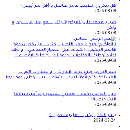
هل تذكرون الطبيب عامر الفاضل يا أهل بحر أبيض؟
2026-08-08
صبرى محمد علي (العيكورة) يكتب… مع إحترامي للجميع
ولكن!
2026-08-08
(بالواضح) فتح الرحمن النحاس يكتب…. علي خطي دعوة
هاشم الحكيم…. الكفاءة قبل المعيار السياسي…. والأهم
إعادة توظيف الكفاءأت….ودعونا من جاهلية الإقصاء..!!
2026-08-08
دعم الحروب يفرغ خزانة الإمارات … وانتصارات القوات
المسلحة تفتح أبوابا لتبادل الاتهامات بين أبوظبي ووكلاءها
2026-08-08
حنان القاضى تكتب…. ودمدني تستعيد جزءاً من قدراتها
التشخيصية!!
2026-08-08
ياسر الفادني يكتب…. هل يسمعون ؟
2024-09-24