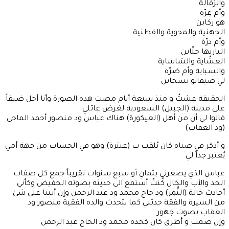
والرّقالة
وأم غِرّة
هو ركابن
الجهنية والمحوية والقطنية
وأم درّة
الباريها حلّابن
العشّاية والشاشاية
والسباية وأم ضرّة
لي ضيفانو بسخابن
الحقيقة عشتُ و منذ سبعة أيام مضت هذه الصورة وأنا أحل ضيفاً
على مدينة (الجبيل) السعودية لغرض عائلي
قالوا لي أن من أهل (العيكورة) هناك عباس ود منصور أحمد الماحي
(ود العقاب)
و أذكر في صباه كان يُلقب ب (عنترة) وهو في الحساب من جهة أمي
يُعتبر جداً لي
عباس الذي يصغرني بثمانِ أو سبع سنوات تقريباً جمع كل صفات
الجد والأب والخال كُنتُ أستمع الى حديثه بصوته الخفيض وكأني
أحادث خالة (النِّمِر) ود حاج محمد ود عبد الرحمن وإن أتينا على شئ
من السيرة والفقة حدثني كما يتحدث والده الفقية منصور ود
العقاب بصوت جهور
وإن صمت و أطرق كان كجده محمد ود الحاج عبد الرحمن