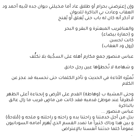
وإن إعترضني بحرام أو طلاق عاد أما مخيلتي ديوان جده لأبيه أحمد ود
العقاب وعادت بي الذاكرة للديوان
لا أذكر أنه كان له باب حتى يُغلق أو يُفتح
والعناقريب المبعثرة و البقر و البحر
و (حمارة بيضاء)
كانت لحسن
(زول ود العقاب)
عباس منصور جمع مكارم أهله على السجِّية بلا تكلُّف
و شهامة لا تُخطؤها عين رجل حاذق
تُميّزه الأناءة في الحديث و تأخر الكلمات حتى تحسبه قد عجز عن
الكلام
وحتى المشية ب (وهاطة) القدم على الأرض و إنحناءة أعلى الظهر
مُطرقاً عند موطئ قدميه فقد كانت من ماضٍ قريب ما زال عالق
بالذاكرة
عباس منصور ….
بذل من أجل خدمتنا و راحتنا يده و راحته و راحلته و ملحه و (مُلاحهُ)
و بين هذا وذاك كثيراً ما تمدد القسم الذي يُهزم أمامه السودانيون
عموماً كلما حدثتنا أنفسنا بالإعتراض