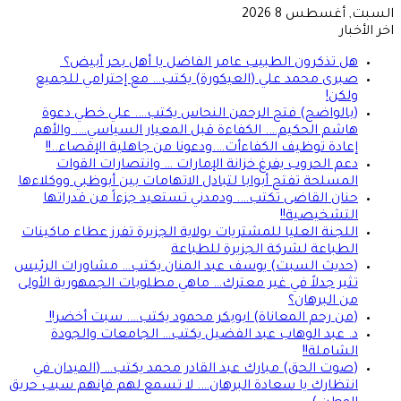
السبت, أغسطس 8 2026
اخر الأخبار
هل تذكرون الطبيب عامر الفاضل يا أهل بحر أبيض؟
صبرى محمد علي (العيكورة) يكتب… مع إحترامي للجميع
ولكن!
(بالواضح) فتح الرحمن النحاس يكتب…. علي خطي دعوة
هاشم الحكيم…. الكفاءة قبل المعيار السياسي…. والأهم
إعادة توظيف الكفاءأت….ودعونا من جاهلية الإقصاء..!!
دعم الحروب يفرغ خزانة الإمارات … وانتصارات القوات
المسلحة تفتح أبوابا لتبادل الاتهامات بين أبوظبي ووكلاءها
حنان القاضى تكتب…. ودمدني تستعيد جزءاً من قدراتها
التشخيصية!!
اللجنة العليا للمشتريات بولاية الجزيرة تفرز عطاء ماكينات
الطباعة لشركة الجزيرة للطباعة
(حديث السبت) يوسف عبد المنان يكتب… مشاورات الرئيس
تثير جدلاً في غير معترك… ماهي مطلوبات الجمهورية الأولى
من البرهان؟
(من رحم المعاناة) ابوبكر محمود يكتب…. سبت أخضر!!
د. عبد الوهاب عبد الفضيل يكتب… الجامعات والجودة
الشاملة!!
(صوت الحق) مبارك عبد القادر محمد يكتب… (الميدان في
انتظارك يا سعادة البرهان…. لا تسمع لهم فإنهم سبب حريق