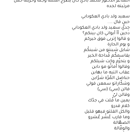
الشاعر الدكتور محمد بادي كان يطرح أسئلة وجلة وحزينة خلال
مرثيته لجده
سعيد ولد بادي العكودابي
حين قال …..
جِديِّ سعيد ولد بادي العكودابي
دحين آآ أبواتي كان بينكم؟
و قالوا إتربى فوق خيركم
و يوم الحارة
شايل شينتو من شينكُم
يقاسمكُم قُداحة الخير
و يتحزّم وكت شيلكم
وقالوا أماتُو مو دابن
عقاب التيه ما بهابن
حناضل المُرّة شرّابن
وشكّاراتو سمعن قولي
قالن (سي) (سي)
وقالن ليّ
يمين ما قُلت في جدّك
كلام قدرو
والكل القلتو فيهو قليل
وما قارب عُشُر عُشرو
الصهّالة
والوقّالة