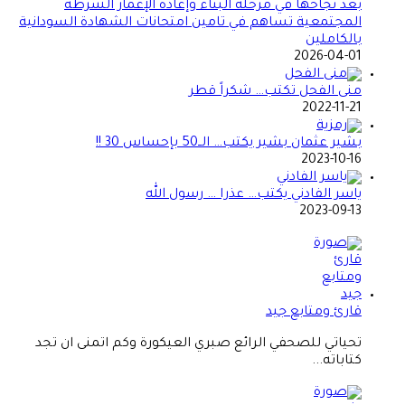
بعد نجاحها في مرحلة البناء وإعادة الإعمار الشرطة
المجتمعية تساهم في تامين امتحانات الشهادة السودانية
بالكاملين
2026-04-01
منى الفحل تكتب… شكراً قطر
2022-11-21
بشير عثمان بشير يكتب… الــ50 بإحساس 30 !!
2023-10-16
ياسر الفادني يكتب… عذرا … رسول الله
2023-09-13
قارئ ومتابع جيد
تحياتي للصحفي الرائع صبري العيكورة وكم اتمنى ان تجد
كتاباته...