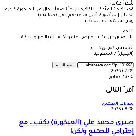
شُكراً عبّاس ….
فقد أكرمتنا و أعدّت للذاكرة تاريخاً ناصعاً لرجال من العيكورة غادروا
الدنيا و إستأمنوك أغلى ما عندهم وهي (جيناتهم)
ومن شابهه أباه فما ظُلِم
اللهم ……
إنا راضون عن عبّاس فارضى عنه و أخلف له بالخير و البركة .
الخميس ٩/يوليو/٢٠٢٦م
(الجُبيل) / السعودية
نسخ الرابط
2026-07-09
0
37
2 دقائق
‫X
طباعة
تيلقرام
ماسنجر
ماسنجر
واتساب
مشاركة
فيسبوك
عبر
أقرأ التالي
البريد
مقالات الظهيرة
2026-08-08
صبرى محمد علي (العيكورة) يكتب… مع
إحترامي للجميع ولكن!