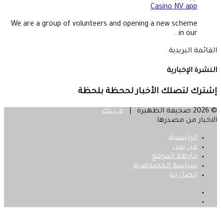
Casino NV app
We are a group of volunteers and opening a new scheme
in our...
القائمة البريدية
النشرة الإخبارية
إشترك لتصلك الأخبار لححظة بلحظة
© 2026 صحيفة الظهيرة |
مي تك
الاخبار من مصدرها
الرئيسية
من نحن
خارطة الموقع
سياسة الخصوصية
اتصل بنا
فيسبوك
‫X
زر