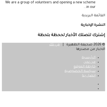
We are a group of volunteers and opening a new scheme
in our...
القائمة البريدية
النشرة الإخبارية
إشترك لتصلك الأخبار لححظة بلحظة
© 2026 صحيفة الظهيرة |
مي تك
الاخبار من مصدرها
الرئيسية
من نحن
خارطة الموقع
سياسة الخصوصية
اتصل بنا
فيسبوك
‫X
زر
الذهاب
إلى