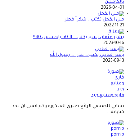
بالكاملين
2026-04-01
منى الفحل تكتب… شكراً قطر
2022-11-21
بشير عثمان بشير يكتب… الــ50 بإحساس 30 !!
2023-10-16
ياسر الفادني يكتب… عذرا … رسول الله
2023-09-13
قارئ ومتابع جيد
تحياتي للصحفي الرائع صبري العيكورة وكم اتمنى ان تجد
كتاباته...
pornip