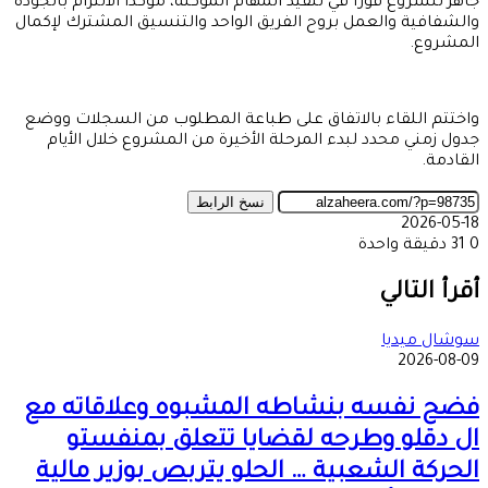
جاهز للشروع فورا في تنفيذ المهام الموكلة، مؤكداً الالتزام بالجودة
والشفافية والعمل بروح الفريق الواحد والتنسيق المشترك لإكمال
المشروع.
واختتم اللقاء بالاتفاق على طباعة المطلوب من السجلات ووضع
جدول زمني محدد لبدء المرحلة الأخيرة من المشروع خلال الأيام
القادمة.
نسخ الرابط
2026-05-18
0
31
دقيقة واحدة
‫X
طباعة
تيلقرام
ماسنجر
ماسنجر
واتساب
مشاركة
فيسبوك
عبر
أقرأ التالي
البريد
سوشال ميديا
2026-08-09
فضح نفسه بنشاطه المشبوه وعلاقاته مع
ال دقلو وطرحه لقضايا تتعلق بمنفستو
الحركة الشعبية … الحلو يتربص بوزير مالية