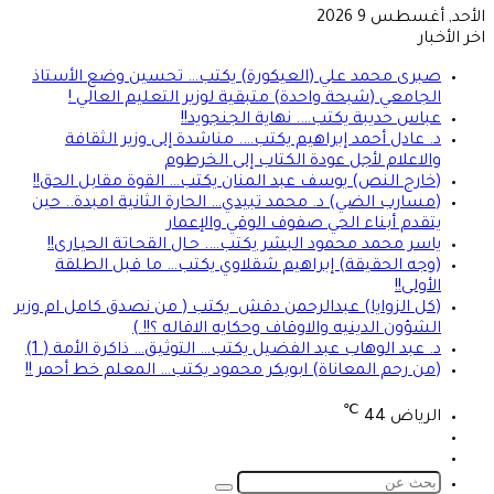
الأحد, أغسطس 9 2026
اخر الأخبار
صبرى محمد علي (العيكورة) يكتب… تحسين وضع الأستاذ
الجامعي (شبحة واحدة) متبقية لوزير التعليم العالي !
عباس حديبة يكتب…. نهاية الجنجويد!!
د. عادل أحمد إبراهيم يكتب…. مناشدة إلى وزير الثقافة
والاعلام لأجل عودة الكتاب إلى الخرطوم
(خارج النص) يوسف عبد المنان يكتب… القوة مقابل الحق!!
(مسارب الضي) د. محمد تبيدي… الحارة الثانية امبدة.. حين
يتقدم أبناء الحي صفوف الوقي والإعمار
ياسر محمد محمود البشر يكتب…. حـال القحـاتة الحيـارى!!
(وجه الحقيقة) إبراهيم شقلاوي يكتب… ما قبل الطلقة
الأولى!!
(كل الزوايا) عبدالرحمن دقش يكتب ( من نصدق كامل ام وزير
الشؤون الدينيه والاوقاف وحكايه الاقاله ؟!! )
د. عبد الوهاب عبد الفضيل يكتب… التوثيق… ذاكرة الأمة ( 1)
(من رحم المعاناة) ابوبكر محمود يكتب… المعلم خط أحمر !!
℃
الرياض
44
تسجيل
الوضع
الدخول
المظلم