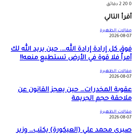
0
20
2 دقائق
‫X
طباعة
تيلقرام
ماسنجر
ماسنجر
واتساب
مشاركة
فيسبوك
عبر
أقرأ التالي
البريد
مقالات الظهيرة
2026-08-07
فوق كل إرادة إرادة الله…. حين يريد الله لك
أمراً فلا قوة في الأرض تستطيع منعه!!
مقالات الظهيرة
2026-08-07
عقوبة المخدرات… حين يعجز القانون عن
ملاحقة حجم الجريمة
مقالات الظهيرة
2026-08-07
صبرى محمد علي (العيكورة) يكتب… وزير