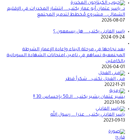
د. ياسر عثمان أبو عمار يكتب…. انتشار المخدرات في الإقليم
الشمالي… مشروع مُخطط لتدمير المجتمع
2026-08-07
ياسر الفادني يكتب…. هل يسمعون ؟
2024-09-24
بعد نجاحها في مرحلة البناء وإعادة الإعمار الشرطة
المجتمعية تساهم في تامين امتحانات الشهادة السودانية
بالكاملين
2026-04-01
منى الفحل تكتب… شكراً قطر
2022-11-21
بشير عثمان بشير يكتب… الــ50 بإحساس 30 !!
2023-10-16
ياسر الفادني يكتب… عذرا … رسول الله
2023-09-13