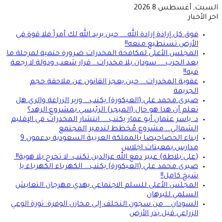
السبت, أغسطس 8 2026
اخر الأخبار
فوق كل إرادة إرادة الله…. حين يريد الله لك أمراً فلا قوة في
الأرض تستطيع منعه!!
المجلس الأعلى لمكافحة المخدرات ضرورة حتمية لمرحلة ما
بعد الحرب…. سودان بلا مخدرات.. قرار شعب ودولة لا رجعة
فيه!!
عقوبة المخدرات… حين يعجز القانون عن ملاحقة حجم
الجريمة
صبرى محمد علي (العيكورة) يكتب… وزير الزراعة والري هل
تعلم أن هذا هو حال (الميجر) الرئيسي بمشروع الرهد؟
د. ياسر عثمان أبو عمار يكتب…. انتشار المخدرات في الإقليم
الشمالي… مشروع مُخطط لتدمير المجتمع
ابناء الحصاحيصا بالمملكة العربية السعودية يدعمون 9
مدارس بمعينات اجلاس
(على بلاطة) عبير دفع الله عزالدين تكتب: لا تخرج بلا هوية!!
صبرى محمد علي (العيكورة) يكتب… الكهرباء الكهرباء يا
شيخ كامل!!
المجلس الأعلى للسلم الاجتماعي يهدي مهرجان التعايش
السلمي للبرهان
السودان .. من سجون التخلف إلى مخازن الوفرة: ثورة الوعي
الزراعي قبل بذر الأرض