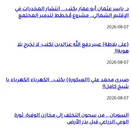
د. ياسر عثمان أبو عمار يكتب…. انتشار المخدرات في
الإقليم الشمالي… مشروع مُخطط لتدمير المجتمع
2026-08-07
(على بلاطة) عبير دفع الله عزالدين تكتب: لا تخرج بلا
هوية!!
2026-08-07
صبرى محمد علي (العيكورة) يكتب… الكهرباء الكهرباء يا
شيخ كامل!!
2026-08-07
السودان .. من سجون التخلف إلى مخازن الوفرة: ثورة
الوعي الزراعي قبل بذر الأرض