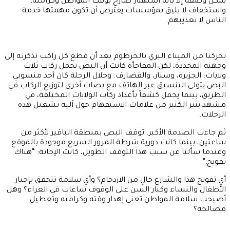
يمكن وصفه إلا بأنه استهتار صارخ بوقت المواطن وكرامته،
واستخفاف لا يليق بمؤسسات يفترض أن تكون مهمتها خدمة
الناس لا تعذيبهم.
تحركنا من الميناء البري بالخرطوم بعد أن قطع كل راكب تذكرته إلى
وجهته المحددة، لكن المفاجأة كانت أن البص يحمل ركاب ثلاث
ولايات: الجزيرة، وسنار، والقضارف. وخلال الرحلة كان أحد منسوبي
البص يتولى التنسيق عبر الهاتف مع بصات أخرى لتوزيع الركاب في
الطريق، بينما يحمل كشفاً بأعداد ركاب الولايات المختلفة، في
مشهد يثير الكثير من علامات الاستفهام حول آلية تشغيل هذه
الرحلات.
ثم جاءت الصدمة الأكبر. توقف البص بمنطقة الباقير لأكثر من
ساعتين، بينما كانت دورية شرطة المرور السريع موجودة بالموقع.
وعندما سألنا عن سبب هذا التوقف الطويل، كانت الإجابة: “هناك
تفويج.”
أي تفويج هذا والشارع خالٍ من الازدحام؟ وأي سلامة تتحقق بإجبار
الأطفال والنساء وكبار السن على الوقوف ساعات في العراء؟ وهل
أصبحت سلامة المواطن تعني إهدار وقته وكرامته وتعطيل
مصالحه؟