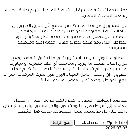
وهنا تتجه الأسئلة مباشرة إلى شرطة المرور السريع بولاية الجزيرة
وشعبة البصات السفرية:
من المسؤول عن هذا العبث؟ ومن سمح بأن تتحول الطرق إلى
ساحات انتظار مفتوحة للمواطنين؟ ولماذا تغيب الرقابة على
البصات التي تحمل ركاب عدة ولايات بهذه الطريقة؟ وأين حق
المواطن الذي دفع قيمة تذكرته مقابل خدمة آمنة ومنظمة
ومحترمة؟
المطلوب اليوم ليس بيانات تبريرية، وإنما تحقيق شفاف يوضح
للرأي العام حقيقة ما جرى، ومحاسبة أي جهة قصرت أو تجاوزت
صلاحياتها، وإلزام شركات النقل وشعبة البصات بتنظيم عمليات
التفويج – إن وجدت – داخل الميناء البري قبل تحرك المركبات، حتى لا
يدفع المواطن وحده ثمن الفوضى وسوء الإدارة.
لقد صبر المواطن السوداني كثيراً، لكنه لم ولن يقبل أن تتحول
معاناته إلى أمر طبيعي. فالوقت حق، والكرامة حق، واحترام الإنسان
واجب على كل مؤسسة تحمل مسؤولية خدمة هذا الشعب.
نسخ الرابط
2026-07-05