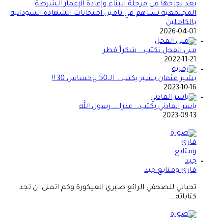
بعد نجاحها في مرحلة البناء وإعادة الإعمار الشرطة
المجتمعية تساهم في تامين امتحانات الشهادة السودانية
بالكاملين
2026-04-01
منى الفحل تكتب… شكراً قطر
2022-11-21
بشير عثمان بشير يكتب… الــ50 بإحساس 30 !!
2023-10-16
ياسر الفادني يكتب… عذرا … رسول الله
2023-09-13
قارئ ومتابع جيد
تحياتي للصحفي الرائع صبري العيكورة وكم اتمنى ان تجد
كتاباته...