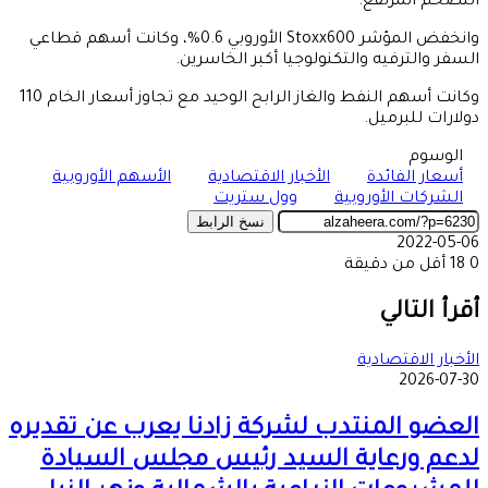
التضخم المرتفع.
وانخفض المؤشر Stoxx600 الأوروبي 0.6%، وكانت أسهم قطاعي
السفر والترفيه والتكنولوجيا أكبر الخاسرين.
وكانت أسهم النفط والغاز الرابح الوحيد مع تجاوز أسعار الخام 110
دولارات للبرميل.
الوسوم
أسعار الفائدة
الأخبار الاقتصادية
الأسهم الأوروبية
الشركات الأوروبية
وول ستريت
نسخ الرابط
2022-05-06
0
18
أقل من دقيقة
‫X
طباعة
تيلقرام
ماسنجر
ماسنجر
واتساب
مشاركة
فيسبوك
عبر
أقرأ التالي
البريد
الأخبار الاقتصادية
2026-07-30
العضو المنتدب لشركة زادنا يعرب عن تقديره
لدعم ورعاية السيد رئيس مجلس السيادة