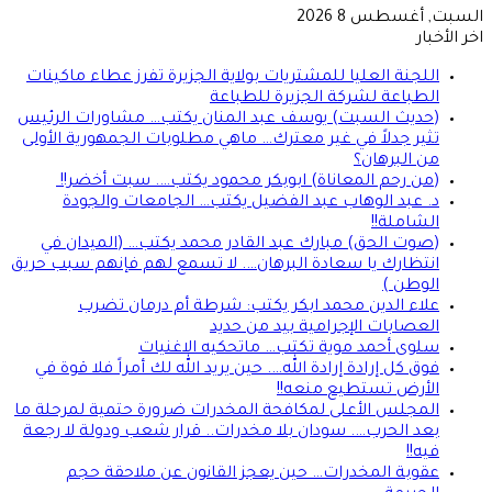
السبت, أغسطس 8 2026
اخر الأخبار
اللجنة العليا للمشتريات بولاية الجزيرة تفرز عطاء ماكينات
الطباعة لشركة الجزيرة للطباعة
(حديث السبت) يوسف عبد المنان يكتب… مشاورات الرئيس
تثير جدلاً في غير معترك… ماهي مطلوبات الجمهورية الأولى
من البرهان؟
(من رحم المعاناة) ابوبكر محمود يكتب…. سبت أخضر!!
د. عبد الوهاب عبد الفضيل يكتب… الجامعات والجودة
الشاملة!!
(صوت الحق) مبارك عبد القادر محمد يكتب… (الميدان في
انتظارك يا سعادة البرهان…. لا تسمع لهم فإنهم سبب حريق
الوطن )
علاء الدين محمد ابكر يكتب: شرطة أم درمان تضرب
العصابات الإجرامية بيد من حديد
سلوى أحمد موية تكتب… ماتحكيه الاغنيات
فوق كل إرادة إرادة الله…. حين يريد الله لك أمراً فلا قوة في
الأرض تستطيع منعه!!
المجلس الأعلى لمكافحة المخدرات ضرورة حتمية لمرحلة ما
بعد الحرب…. سودان بلا مخدرات.. قرار شعب ودولة لا رجعة
فيه!!
عقوبة المخدرات… حين يعجز القانون عن ملاحقة حجم