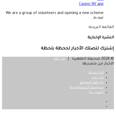
Casino NV app
We are a group of volunteers and opening a new scheme
in our...
القائمة البريدية
النشرة الإخبارية
إشترك لتصلك الأخبار لححظة بلحظة
© 2026 صحيفة الظهيرة |
مي تك
الاخبار من مصدرها
الرئيسية
من نحن
خارطة الموقع
سياسة الخصوصية
اتصل بنا
فيسبوك
‫X
زر