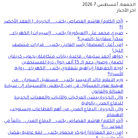
الجمعة, أغسطس 7 2026
اخر الأخبار
(آخر الكلام) هاشم القصاص يكتب…. الجزيرة…( العقد الأخضر
)!!
صبرى محمد علي (العيكورة) يكتب… (إسبيرات) الكهرباء…
شكراً سفارتنا بالصين!!
(من أعلى المنصة) ياسر الفادني يكتب…. قرارات منتصف
الليل!
جواهر أحمد سليمان: قاعدة بيانات متكاملة بجنوب كردفان
لضمان وصول دعم الـ 15 ألف جوال ذرة للمستحقين
(وجه الحقيقة) إبراهيم شقلاوي يكتب… الكهرباء… رواية
الأسرار!!
وزير الاعلام خالد الإعيسر يكتب…. مستقبل السودان.. من
هيمنة نفوذ المسؤول في زمن البطش والاستبداد إلى سيادة
العدالة والقانون
والي الجزيرة يدشن المركبات والآليات والمعدات الجديدة
للدفاع المدني بالولاية
والي الجزيرة : الدفاع المدني من أهم القطاعات وتستوجب
الاهتمام
(آخر الكلام) هاشم القصاص يكتب… الدفاع المدني… دائماً في
الموعد ٠٠٠٠!!
(من رحم المعاناة) ابوبكر محمود يكتب…. لمة عافية بفضل