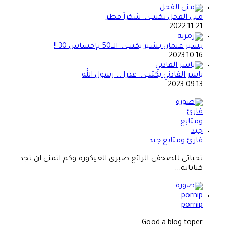
منى الفحل تكتب… شكراً قطر
2022-11-21
بشير عثمان بشير يكتب… الــ50 بإحساس 30 !!
2023-10-16
ياسر الفادني يكتب… عذرا … رسول الله
2023-09-13
قارئ ومتابع جيد
تحياتي للصحفي الرائع صبري العيكورة وكم اتمنى ان تجد
كتاباته...
pornip
Good a blog toper...