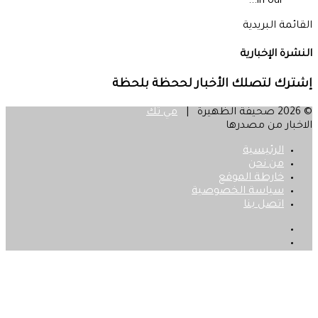
in our...
القائمة البريدية
النشرة الإخبارية
إشترك لتصلك الأخبار لححظة بلحظة
© 2026 صحيفة الظهيرة |
مي تك
الاخبار من مصدرها
الرئيسية
من نحن
خارطة الموقع
سياسة الخصوصية
اتصل بنا
فيسبوك
‫X
زر
الذهاب
إلى
الأعلى