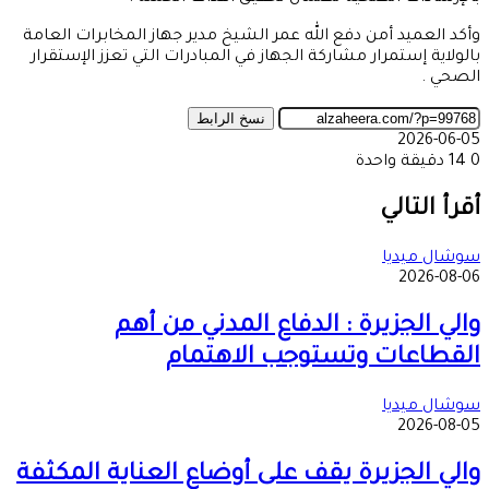
وأكد العميد أمن دفع الله عمر الشيخ مدير جهاز المخابرات العامة
بالولاية إستمرار مشاركة الجهاز في المبادرات التي تعزز الإستقرار
الصحي .
نسخ الرابط
2026-06-05
0
14
دقيقة واحدة
‫X
طباعة
تيلقرام
ماسنجر
ماسنجر
واتساب
مشاركة
فيسبوك
عبر
أقرأ التالي
البريد
سوشال ميديا
2026-08-06
والي الجزيرة : الدفاع المدني من أهم
القطاعات وتستوجب الاهتمام
سوشال ميديا
2026-08-05
والي الجزيرة يقف على أوضاع العناية المكثفة