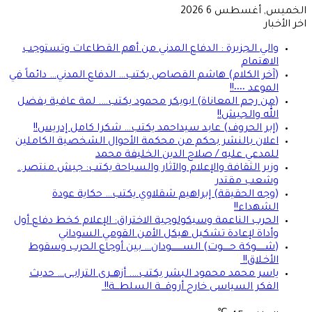
الخميس, أغسطس 6 2026
اخر الأخبار
والي الجزيرة : الدفاع المدني من أهم القطاعات وتستوجب
الاهتمام
(آخر الكلام) هاشم القصاص يكتب… الدفاع المدني… دائماً في
الموعد ٠٠٠٠!!
(من رحم المعاناة) ابوبكر محمود يكتب…. لمة عافية بفضل
الله والجيش!!
(إبر الحروف) عابد سيداحمد يكتب… شكرا كامل إدريس!!
اعلان بالنشر بحكم من محكمة الأحوال الشخصية الكاملين
للمدعي عليه / صلاح الدين الخليفة محمد
وزير الثقافة والإعلام والآثار والسياحة يكتب: جيش منتصر..
وشعب مقتدر
(وجه الحقيقة) إبراهيم شقلاوي يكتب… حكاية عودة
الشهداء!!
الحرب الناعمة وسيكولوجية الاختراق: الإعلام كخط دفاع أول
وأداة لإعادة تشكيل هيكل الأمن القومي السوداني
(شــــــوكة حـــــوت) الســــــــودان… بين أوجاع الحرب وسقوط
الأخـلاق!!
ياسر محمد محمود البشر يكتب…. أزهــرى الترابــى… حديث
الفكر السياسى خارج أروقـــة السلطـــة!!