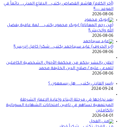
(آخر الكلام) هاشم القصاص يكتب… الدفاع المدني… دائماً في
الموعد ٠٠٠٠!!
2026-08-06
(من رحم المعاناة) ابوبكر محمود يكتب…. لمة عافية بفضل
الله والجيش!!
2026-08-06
(إبر الحروف) عابد سيداحمد يكتب… شكرا كامل إدريس!!
2026-08-06
اعلان بالنشر بحكم من محكمة الأحوال الشخصية الكاملين
للمدعي عليه / صلاح الدين الخليفة محمد
2026-08-06
ياسر الفادني يكتب…. هل يسمعون ؟
2024-09-24
بعد نجاحها في مرحلة البناء وإعادة الإعمار الشرطة
المجتمعية تساهم في تامين امتحانات الشهادة السودانية
بالكاملين
2026-04-01
منى الفحل تكتب… شكراً قطر