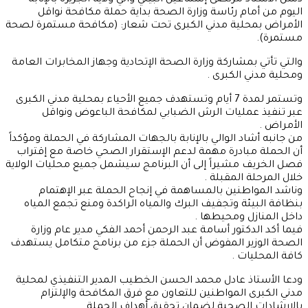
دشّن الأستاذ مرتضى إسماعيل البيلي والي ولاية الجزيرة بالإنابة
اليوم من أمام رئاسة وزارة الصحة بداية حملة مكافحة نواقل
الأمراض بمحلية مدني الكبرى تحت شعار: (مكافحة مستمرة لصحة
مستمرة).
والتي تأتي بمشاركة وزارة الصحة الإتحادية وجهاز المخابرات العامة
ومحلية مدني الكبرى .
وتستمر لمدة 7 أيام وتستهدف جميع الأحياء بمحلية مدني الكبرى
عبر تنفيذ عمليات الرش الضبابي لمكافحة الباعوض ونواقل
الأمراض .
من جانبه أشاد الوالي بالإنابة بالجهات المشاركة في الحملة ومؤكداً
أن الحملة مبادرة مهمة لدعم الإستقرار الصحي خاصة مع إقتراب
فصل الخريف مشيراً إلى أن البرنامج سيشمل جميع محليات الولاية
خلال المرحلة المقبلة .
وناشد المواطنين بالمساهمة في إنجاح الحملة عبر الإهتمام
بنظافة البيئة وتجفيف البرك والمياه الراكدة ومنع تجمع المياه
داخل المنازل ومحيطها .
فيما أكد الدكتور أسامة عبد الرحمن أحمد الفكي مدير عام وزارة
الصحة الوزير المفوض أن الحملة جزء من برنامج متكامل يستهدف
كافة المحليات .
ودعا الأستاذ عادل محمد الحسن الخطيب المدير التنفيذي لمحلية
مدني الكبرى المواطنين للتعاون مع فرق المكافحة والإلتزام
بالإرشادات الصحية لضمان تحقيق أهداف الحملة .