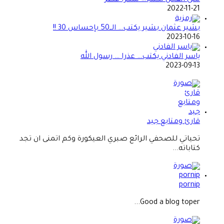
2022-11-21
بشير عثمان بشير يكتب… الــ50 بإحساس 30 !!
2023-10-16
ياسر الفادني يكتب… عذرا … رسول الله
2023-09-13
قارئ ومتابع جيد
تحياتي للصحفي الرائع صبري العيكورة وكم اتمنى ان تجد
كتاباته...
pornip
Good a blog toper...