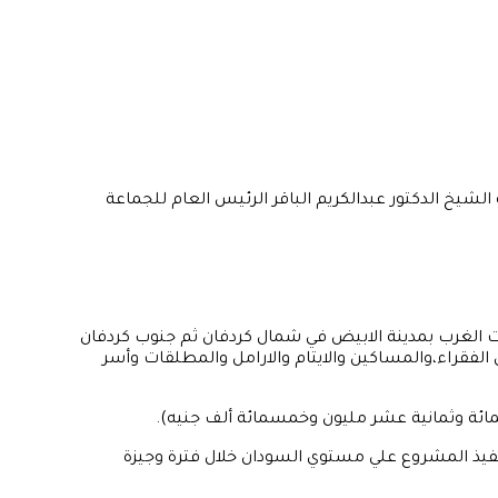
احد المتمثلة في تنفيذ برنامج الأضاحي لعام١٤٤٧هجري وذلك برعاية فضيلة الشيخ الدكتور عبدالكريم الباقر الرئيس العام للجماعة
ات الغرب بمدينة الابيض في شمال كردفان ثم جنوب كردفان
ايات بالسودان استهدف الشرائح الضعيفة من الفقراء،والمساكين والايتام والارامل والمطلقات وأسر