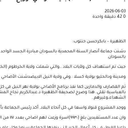
2026-06-03
0
42
دقيقة واحدة
الظهيرة – بابكرحسن حنتوب:
بالسودان.
حيث تم استهداف كل ولآيات البلاد ..والتي شملت ولاية الخرطوم (الخرطو
ومدينة ودالحليو بولاية كسلا ..وفي ولاية النيل الابيضدشنت الأضاح
ثم القضارف والدمازين كما نفذ برنامج الأضاحي بولاية نهر النيل ف
الشهداء،وغيرهم..
ووجد المشروع قبولا واسعا في كل أنحاء البلاد. أكد رئيس الجماعة بأن كلفة توزيع الأضاحي في السودان بلغ نحو (٠٠
وان عدد المستفيدين بلغ (٩٩٣٠)اسرة وزعت لهم اضاحي بعدد ١١٧ من الضأن و(٨٢)بقرة واشاد د.عبدالكريم الباقر بجهود العاملين المبذولة لتنفيذ المشروع علي مستوي السودان خلال فترة وجيزة