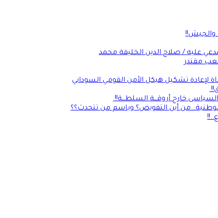
 والجيش!!
عي عليه / صلاح الدين الخليفة محمد
شعب مقتدر
داة لإعادة تشكيل هيكل الأمن القومي السوداني
ق!!
لسياسى خارج أروقـــة السلطـــة!!
الوطنية…من أين التفويض؟ وباسم من تتحدث؟؟
.!!