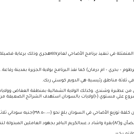
دشنت جماعة أنصار السنة المحمدية بالسودان مبادرة الجسد الو
م – بحري – ام درمان) كما نفذ البرنامج بولاية الجزيرة بمدينة رفاعة..
ي في ثلاثة مناطق رئيسية هي الدويم كوستي ربك.
ي كل من عطبرة وشندي..وكذلك الولاية الشمالية بمنطقة العفاض وولاي
بالعباسية تقلي..هذا وصرح لصحيفة الظهيرة د.عبدالكريم نجاح المشروع علي مستوي (١٠)ول
٣١٨.٥٠٠.٠)جنيه سوداني ثلاثمائة وثمانية عشر مليون وخمسمائة ألف جنيه).