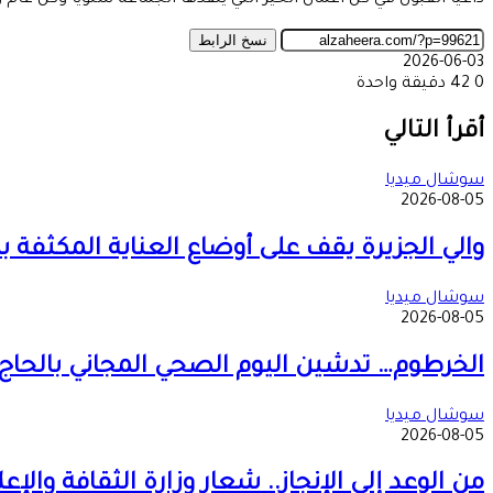
داعيا القبول في كل أعمال الخير التي ينفذها الجماعة سنويا وكل عام وا
نسخ الرابط
2026-06-03
0
42
دقيقة واحدة
‫X
طباعة
تيلقرام
ماسنجر
ماسنجر
واتساب
مشاركة
فيسبوك
عبر
أقرأ التالي
البريد
سوشال ميديا
2026-08-05
والي الجزيرة يقف على أوضاع العناية المكثف
سوشال ميديا
2026-08-05
الخرطوم… تدشين اليوم الصحي المجاني بالح
سوشال ميديا
2026-08-05
من الوعد إلى الإنجاز.. شعار وزارة الثقافة وال