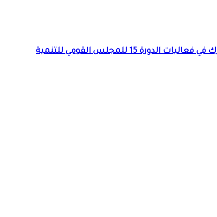
برعاية عضو السيادي وشهدت تعديلات في قوانين التخطيط والتطوير العقاري … وزير التخطيط العمراني بالجزيرة يشارك في فعاليات الدورة 15 للمجلس القومي للتنمية