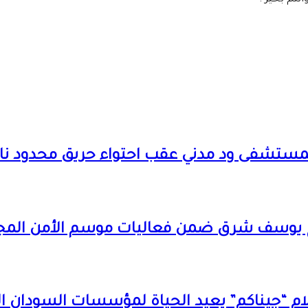
نتم بخير .
ة بمستشفى ود مدني عقب احتواء حريق محدود 
اج يوسف شرق ضمن فعاليات موسم الأمن المج
إعلام “جيناكم” يعيد الحياة لمؤسسات السودان ال