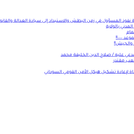
ة نفوذ المسؤول في زمن البطش والاستبداد إلى سيادة العدالة والقانو
لمدني بالولاية
مام
٠٠٠٠!!
 والجيش!!
عي عليه / صلاح الدين الخليفة محمد
شعب مقتدر
داة لإعادة تشكيل هيكل الأمن القومي السوداني