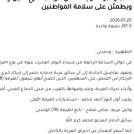
ويطمئن على سلامة المواطنين
2026-01-20
0
261
دقيقة واحدة
الظهيرة – ودمدني :
في حوالي الساعة الرابعة من مساء اليوم، انفجرت عبوة من نوع «قرن
وتعود تفاصيل الحادثة إلى أن سائق عربة «دفار» حضر إلى ارتكاز كبري 
الارتكاز من القبض على المتهمين، الذين اتضح أنهم يتبعون للفرقة (18)، وتم اقتيادهم على متن عربة «أكسنت» مملوكة لأحدهم، وذلك بغرض التحرك بهم إلى قيادة الفرقة، وبرفقتهم سائق الدفار.
وأثناء تحرك العربة، وعند وصولها بالقرب من مبنى الدفاع المدني، أق
رقيب أول النور أحمد محمد – استخبارات الفرقة الأولى
وكيل عريف عدلان صلاح – تابع للفرقة (18) كوستي
سائق الدفار المدعو محمد كرم الله
كما أسفر الانفجار عن احتراق العربة بالكامل.