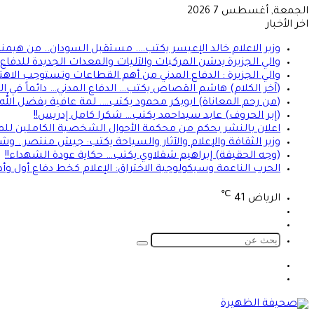
الجمعة, أغسطس 7 2026
اخر الأخبار
وزير الاعلام خالد الإعيسر يكتب…. مستقبل السودان.. من هيمن
والي الجزيرة يدشن المركبات والآليات والمعدات الجديدة للدفاع ا
والي الجزيرة : الدفاع المدني من أهم القطاعات وتستوجب الاهت
(آخر الكلام) هاشم القصاص يكتب… الدفاع المدني… دائماً في الموعد 
(من رحم المعاناة) ابوبكر محمود يكتب…. لمة عافية بفضل الله
(إبر الحروف) عابد سيداحمد يكتب… شكرا كامل إدريس!!
اعلان بالنشر بحكم من محكمة الأحوال الشخصية الكاملين للمد
وزير الثقافة والإعلام والآثار والسياحة يكتب: جيش منتصر.. و
(وجه الحقيقة) إبراهيم شقلاوي يكتب… حكاية عودة الشهداء!!
الحرب الناعمة وسيكولوجية الاختراق: الإعلام كخط دفاع أول وأ
℃
الرياض
41
تسجيل
الوضع
الدخول
المظلم
بحث
عن
الوضع
تسجيل
المظلم
الدخول