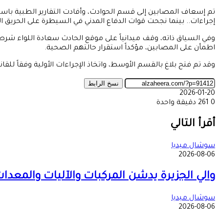
تم إسعاف المصابين إلى قسم الحوادث، وأفادت التقارير الطبية باستق
إجراءات.. بينما نجحت قوات الدفاع المدني في السيطرة على الحريق 
وفي السياق ذاته، وقف ميدانياً على موقع الحادث سعادة اللواء شرطة ع
اطمأن على المصابين، مؤكداً استقرار حالتهم الصحية.
وقد تم فتح بلاغ بالقسم الأوسط، واتخاذ الإجراءات الأولية وفقاً للقان
نسخ الرابط
2026-01-20
0
261
دقيقة واحدة
‫X
طباعة
تيلقرام
ماسنجر
ماسنجر
واتساب
مشاركة
فيسبوك
عبر
أقرأ التالي
البريد
سوشال ميديا
2026-08-06
والي الجزيرة يدشن المركبات والآليات والمعدات 
سوشال ميديا
2026-08-06