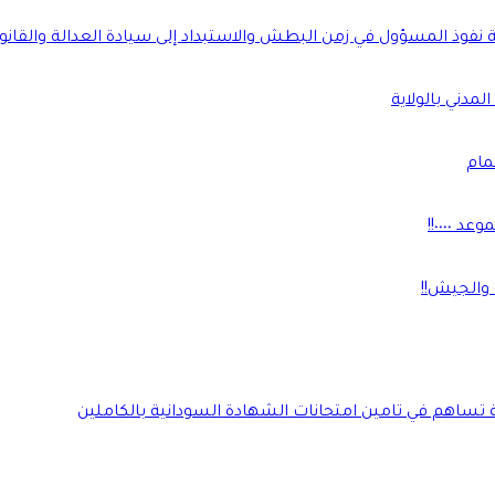
ة نفوذ المسؤول في زمن البطش والاستبداد إلى سيادة العدالة والقانو
لمدني بالولاية
مام
٠٠٠٠!!
 والجيش!!
ة تساهم في تامين امتحانات الشهادة السودانية بالكاملين