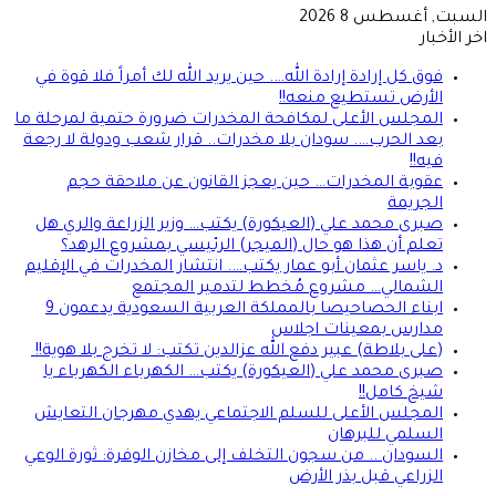
السبت, أغسطس 8 2026
اخر الأخبار
فوق كل إرادة إرادة الله…. حين يريد الله لك أمراً فلا قوة في
الأرض تستطيع منعه!!
المجلس الأعلى لمكافحة المخدرات ضرورة حتمية لمرحلة ما
بعد الحرب…. سودان بلا مخدرات.. قرار شعب ودولة لا رجعة
فيه!!
عقوبة المخدرات… حين يعجز القانون عن ملاحقة حجم
الجريمة
صبرى محمد علي (العيكورة) يكتب… وزير الزراعة والري هل
تعلم أن هذا هو حال (الميجر) الرئيسي بمشروع الرهد؟
د. ياسر عثمان أبو عمار يكتب…. انتشار المخدرات في الإقليم
الشمالي… مشروع مُخطط لتدمير المجتمع
ابناء الحصاحيصا بالمملكة العربية السعودية يدعمون 9
مدارس بمعينات اجلاس
(على بلاطة) عبير دفع الله عزالدين تكتب: لا تخرج بلا هوية!!
صبرى محمد علي (العيكورة) يكتب… الكهرباء الكهرباء يا
شيخ كامل!!
المجلس الأعلى للسلم الاجتماعي يهدي مهرجان التعايش
السلمي للبرهان
السودان .. من سجون التخلف إلى مخازن الوفرة: ثورة الوعي
الزراعي قبل بذر الأرض