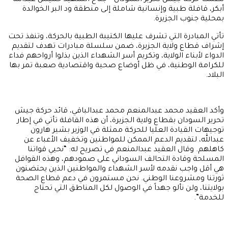
نظمت حركة جيش تحرير السودان – جناح الشهيد خميس عبدالله
أبكر، قافلة طبية وإنسانية شاملة إلى منطقة ود البر الخوالدة
بمحلية جنوب الجزيرة.
تأتي المبادرة التي تشرف عليها الكتيبة الطبية بالحركة، وتنفذ تحت
إشراف قطاع ولاية الجزيرة، ضمن سلسلة مبادرات تهدف لتقديم
الدواء لأبناء الولاية، وتكريم أسر الشهداء الذين بذلوا أرواحهم فداء
للكرامة الوطنية، في ظل أوضاع صحية واقتصادية صعبة تمر بها
البلاد.
وأكد العقيد محمد عبدالمنعم محمد عبدالباقي، قائد حركة جيش
تحرير السودان بقطاع ولاية الجزيرة، أن هذه القافلة تأتي في إطار
توجيهات القيادة العليا للحركة ممثلة في الوزير بشير هارون
عبدالله، لتقديم الدعم الممكن للمواطنين وتخفيف الأعباء عن
كاهلهم. وقال العقيد عبدالمنعم في تصريح له: “نحيي قواتنا
المسلحة وقادة التحالف السوداني على صمودهم، وهذه القوافل
هي أقل واجب نقدمه لأسر الشهداء والمواطنين الذين يحتضنون
ثورتنا ومشروعنا الوطني. نحن مستمرون في دعم قطاع الصحة
بولايتنا، ولن نألو جهداً في الوصول لكل المناطق التي تحتاج
للخدمة”.