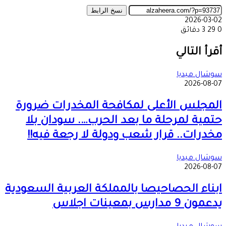
نسخ الرابط
2026-03-02
0
29
3 دقائق
‫X
طباعة
تيلقرام
ماسنجر
ماسنجر
واتساب
مشاركة
فيسبوك
عبر
أقرأ التالي
البريد
سوشال ميديا
2026-08-07
المجلس الأعلى لمكافحة المخدرات ضرورة
حتمية لمرحلة ما بعد الحرب…. سودان بلا
مخدرات.. قرار شعب ودولة لا رجعة فيه!!
سوشال ميديا
2026-08-07
ابناء الحصاحيصا بالمملكة العربية السعودية
يدعمون 9 مدارس بمعينات اجلاس