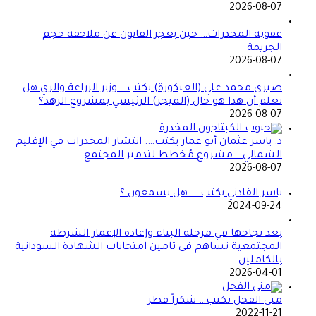
2026-08-07
عقوبة المخدرات… حين يعجز القانون عن ملاحقة حجم
الجريمة
2026-08-07
صبرى محمد علي (العيكورة) يكتب… وزير الزراعة والري هل
تعلم أن هذا هو حال (الميجر) الرئيسي بمشروع الرهد؟
2026-08-07
د. ياسر عثمان أبو عمار يكتب…. انتشار المخدرات في الإقليم
الشمالي… مشروع مُخطط لتدمير المجتمع
2026-08-07
ياسر الفادني يكتب…. هل يسمعون ؟
2024-09-24
بعد نجاحها في مرحلة البناء وإعادة الإعمار الشرطة
المجتمعية تساهم في تامين امتحانات الشهادة السودانية
بالكاملين
2026-04-01
منى الفحل تكتب… شكراً قطر
2022-11-21