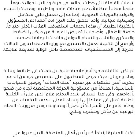
شملت القافلة التي حطت رحالها في قرية ود البر الخوالدة، يوماً
علاجياً مجانياً متكاملاً، ضم عيادات عامة وباطنية، وخدمات النساء
والتوليد بالموجات الصوتية، إضافة إلى معمل طبي متكامل
وصيدلية مجانية. وأكد الدكتور علاء الدين آدم أحمد آدم، المسؤول
بالكتيبة الطبية، أن هذه الخدمات استهدفت الفئات الأكثر احتياجاً،
خاصة الأطفال، وأصحاب الأمراض المزمنة من مرضى الضغط
والسكري والقلب، والنساء الحوامل فاقدات الرعاية الصحية.
وأوضح أن الكتيبة تعمل بالتنسيق مع وزارة الصحة لتحويل الحالات
الحرجة إلى المستشفيات المتخصصة داخل الولاية لمتابعة علاجها.
لم تكن القافلة مجرد أيام علاجية عابرة، بل حملت في طياتها رسالة
وفاء وعرفان. حيث حرص المنظمون على تخصيص جزء من الدعم
لتكريم أسر الشهداء، عبر تقديم “سلة الصائم” وتوفير الاحتياجات
الأساسية، انطلاقاً من مسؤولية الحركة المجتمعية تجاه من ضحوا
بأرواحهم. وفي هذا السياق، شدد الدكتور علاء الدين على أن الكتيبة
الطبية تميل في عملها إلى الإسناد المدني، بهدف التخفيف من
وطأة الفقر على الأسر الأكثر تضرراً، ومحاولة توفير ضروريات الحياة
اليومية من مأكل ومشرب وعلاج.
لاقت المبادرة ارتياحاً كبيراً بين أهالي المنطقة، الذين عبروا عن