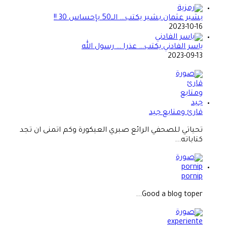
بشير عثمان بشير يكتب… الــ50 بإحساس 30 !!
2023-10-16
ياسر الفادني يكتب… عذرا … رسول الله
2023-09-13
قارئ ومتابع جيد
تحياتي للصحفي الرائع صبري العيكورة وكم اتمنى ان تجد
كتاباته...
pornip
Good a blog toper...