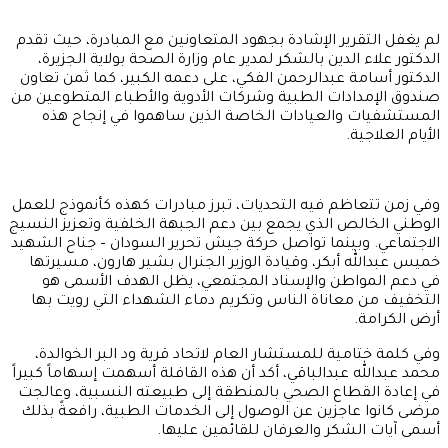
لم يغفل التقرير الإشادة بجهود المتعاونين مع المبادرة، حيث تقدم
الدكتور علاء الدين بالشكر لمدير عام وزارة الصحة بولاية الجزيرة،
الدكتور أسامة عبدالرحمن الفكي، على دعمه الكبير، كما ثمن تعاون
صندوق الإمدادات الطبية وشركات الأدوية والأطباء المتطوعين من
المستشفيات والعيادات الخاصة الذين ساهموا في إنجاح هذه
الأيام العلاجية.
وفي زمن تتعاظم فيه التحديات، تبرز مبادرات كهذه كأنموذج للعمل
الوطني الخالص الذي يجمع بين دعم الجبهة الخلفية وتعزيز النسيج
الاجتماعي. وبينما تواصل حركة جيش تحرير السودان – جناح الشهيد
خميس عبدالله أبكر، وقيادة الوزير الجنرال بشير هارون، مسيرتها
في دعم المواطن والإسناد المجتمعي، يظل الهدف الأسمى هو
التخفيف من معاناة الناس وتكريم دماء الشهداء التي رويت بها
أرض الكرامة.
وفي كلمة ختامية للمستشار العام لاتحاد قرية ود البر الخوالدة،
محمد عبدالله عبدالباقي، أكد أن هذه القافلة أسهمت إسهاماً كبيراً
في إعادة القطاع الصحي بالمنطقة إلى طبيعته النسبية، وعالجت
مرضى كانوا عاجزين عن الوصول إلى الخدمات الطبية، رافعةً بذلك
أسمى آيات الشكر والعرفان للقائمين عليها.