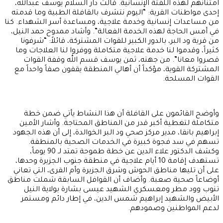
امتنانهم لهذه اللفتة الإنسانية. قالت دار السلام يوسف عبدالله،
إحدى مواطنات القرية: “اليوم نتشرف بالقافلة الطبية وما قدمته
من مساعدات إنسانية وخدمة علاجية، ومساعدة أسر الشهداء. كنا
في أمس الحاجة لهذه الخدمة الفعالة”. وأشاد ممدوح حمد النيل،
من قرية ود البر، بالدور الكبير للقوات المشتركة، قائلاً: “شرفونا
كثيراً، وقدموا لنا خدمة علاجية متكاملة ووفروا لنا العلاجات وما
قصروا معانا”. من جهته، ثمن يوسف قسم الله وقفة القوات
المشتركة القوية، مؤكداً أن أهالي المنطقة يقفون صفاً واحداً مع
القوات المسلحة.
وأوضح القائمون على القافلة أن هذا النشاط يأتي ضمن خطة
متكاملة لتغطية أكبر قدر من المناطق المحتاجة. وأشار الأمين
إبراهيم بانقا، مدير مركز صحي ود البر الخوالدة، إلى أن هذه الجهود
تسهم في سد فجوة كبيرة في الخدمات الصحية بالمنطقة.
وكشف الدكتور علاء الدين عن خطة طموحة تمتد لـ 90 يوماً،
تستهدف إقامة 10 أيام علاجية في منطقة جنوب الجزيرة وحدها،
على أن تليها مناطق الحوش وشرق الجزيرة وأم القرى، التي تعاني
أوضاعاً صحية صعبة. وأضاف أن القوافل السابقة شملت مناطق
تنوب وود مطر ومعسكري الشهيد عيسى بشارة بولاية النيل
الأبيض والشهيد إبراهيم شمس الدين، في إطار دائم ومستمر
لدعم المواطنين وصمودهم.