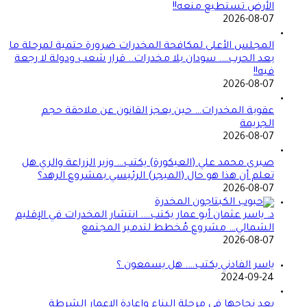
الأرض تستطيع منعه!!
2026-08-07
المجلس الأعلى لمكافحة المخدرات ضرورة حتمية لمرحلة ما
بعد الحرب…. سودان بلا مخدرات.. قرار شعب ودولة لا رجعة
فيه!!
2026-08-07
عقوبة المخدرات… حين يعجز القانون عن ملاحقة حجم
الجريمة
2026-08-07
صبرى محمد علي (العيكورة) يكتب… وزير الزراعة والري هل
تعلم أن هذا هو حال (الميجر) الرئيسي بمشروع الرهد؟
2026-08-07
د. ياسر عثمان أبو عمار يكتب…. انتشار المخدرات في الإقليم
الشمالي… مشروع مُخطط لتدمير المجتمع
2026-08-07
ياسر الفادني يكتب…. هل يسمعون ؟
2024-09-24
بعد نجاحها في مرحلة البناء وإعادة الإعمار الشرطة