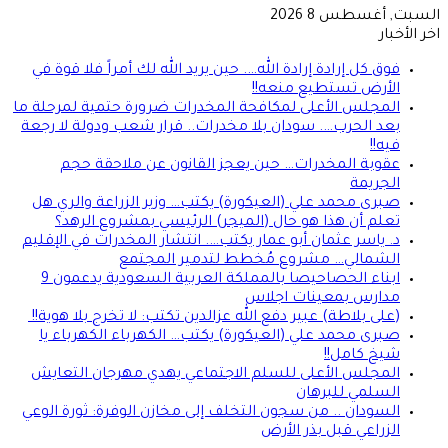
السبت, أغسطس 8 2026
اخر الأخبار
فوق كل إرادة إرادة الله…. حين يريد الله لك أمراً فلا قوة في
الأرض تستطيع منعه!!
المجلس الأعلى لمكافحة المخدرات ضرورة حتمية لمرحلة ما
بعد الحرب…. سودان بلا مخدرات.. قرار شعب ودولة لا رجعة
فيه!!
عقوبة المخدرات… حين يعجز القانون عن ملاحقة حجم
الجريمة
صبرى محمد علي (العيكورة) يكتب… وزير الزراعة والري هل
تعلم أن هذا هو حال (الميجر) الرئيسي بمشروع الرهد؟
د. ياسر عثمان أبو عمار يكتب…. انتشار المخدرات في الإقليم
الشمالي… مشروع مُخطط لتدمير المجتمع
ابناء الحصاحيصا بالمملكة العربية السعودية يدعمون 9
مدارس بمعينات اجلاس
(على بلاطة) عبير دفع الله عزالدين تكتب: لا تخرج بلا هوية!!
صبرى محمد علي (العيكورة) يكتب… الكهرباء الكهرباء يا
شيخ كامل!!
المجلس الأعلى للسلم الاجتماعي يهدي مهرجان التعايش
السلمي للبرهان
السودان .. من سجون التخلف إلى مخازن الوفرة: ثورة الوعي
الزراعي قبل بذر الأرض