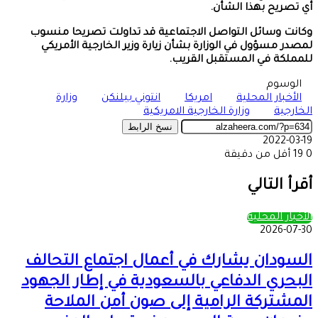
أي تصريح بهذا الشأن.
وكانت وسائل التواصل الاجتماعية قد تداولت تصريحا منسوب
لمصدر مسؤول في الوزارة بشأن زيارة وزير الخارجية الأمريكي
للمملكة في المستقبل القريب.
الوسوم
الأخبار المحلية
امريكا
انتوني بيلنكن
وزارة
الخارجية
وزارة الخارجية الامريكية
نسخ الرابط
2022-03-19
0
19
أقل من دقيقة
‫X
طباعة
تيلقرام
ماسنجر
ماسنجر
واتساب
مشاركة
فيسبوك
عبر
أقرأ التالي
البريد
الأخبار المحلية
2026-07-30
السودان يشارك في أعمال اجتماع التحالف
البحري الدفاعي بالسعودية في إطار الجهود
المشتركة الرامية إلى صون أمن الملاحة