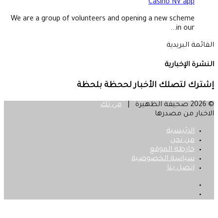
Casino NV app
We are a group of volunteers and opening a new scheme
in our...
القائمة البريدية
النشرة الإخبارية
إشترك لتصلك الأخبار لححظة بلحظة
© 2026 صحيفة الظهيرة |
مي تك
الاخبار من مصدرها
الرئيسية
من نحن
خارطة الموقع
سياسة الخصوصية
اتصل بنا
فيسبوك
‫X
زر