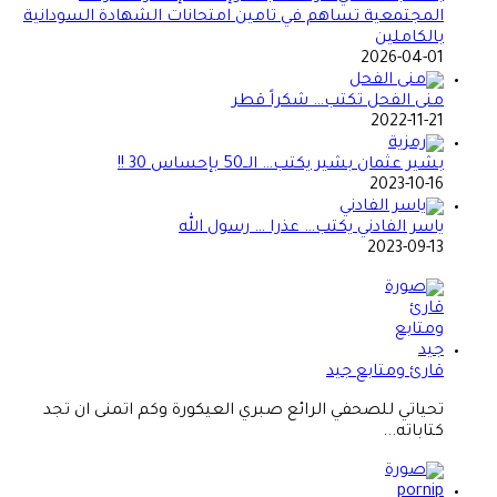
المجتمعية تساهم في تامين امتحانات الشهادة السودانية
بالكاملين
2026-04-01
منى الفحل تكتب… شكراً قطر
2022-11-21
بشير عثمان بشير يكتب… الــ50 بإحساس 30 !!
2023-10-16
ياسر الفادني يكتب… عذرا … رسول الله
2023-09-13
قارئ ومتابع جيد
تحياتي للصحفي الرائع صبري العيكورة وكم اتمنى ان تجد
كتاباته...