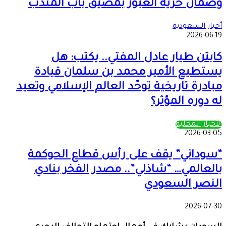
وضمان حرية العبور بمضيق باب المندب
أخبار السعودية
2026-06-19
كابتن طيار عادل المفتي.. يكتب: هل
يستطيع الأمير محمد بن سلمان قيادة
مبادرة تاريخية توحّد العالم الإسلامي وتعيد
له دوره المؤثر؟
الأخبار المحلية
2026-03-05
“سوداني” يقف على رأس قطاع الحوكمة
بالعالمي… “شاذلي”.. مصدر الفخر بنادي
النصر السعودي
2026-07-30