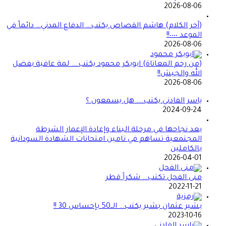
2026-08-06
(آخر الكلام) هاشم القصاص يكتب… الدفاع المدني… دائماً في
الموعد ٠٠٠٠!!
2026-08-06
(من رحم المعاناة) ابوبكر محمود يكتب…. لمة عافية بفضل
الله والجيش!!
2026-08-06
ياسر الفادني يكتب…. هل يسمعون ؟
2024-09-24
بعد نجاحها في مرحلة البناء وإعادة الإعمار الشرطة
المجتمعية تساهم في تامين امتحانات الشهادة السودانية
بالكاملين
2026-04-01
منى الفحل تكتب… شكراً قطر
2022-11-21
بشير عثمان بشير يكتب… الــ50 بإحساس 30 !!
2023-10-16