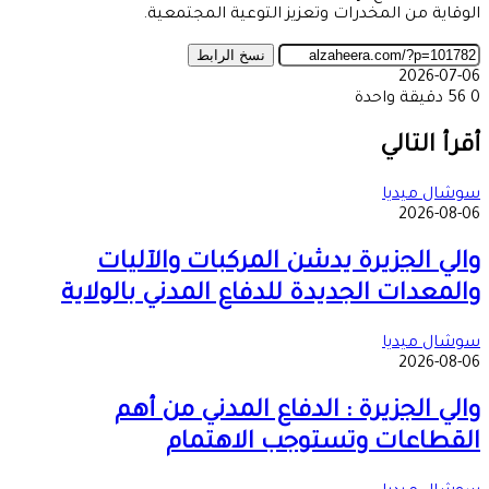
الوقاية من المخدرات وتعزيز التوعية المجتمعية.
نسخ الرابط
2026-07-06
0
56
دقيقة واحدة
‫X
طباعة
تيلقرام
ماسنجر
ماسنجر
واتساب
مشاركة
فيسبوك
عبر
أقرأ التالي
البريد
سوشال ميديا
2026-08-06
والي الجزيرة يدشن المركبات والآليات
والمعدات الجديدة للدفاع المدني بالولاية
سوشال ميديا
2026-08-06
والي الجزيرة : الدفاع المدني من أهم
القطاعات وتستوجب الاهتمام