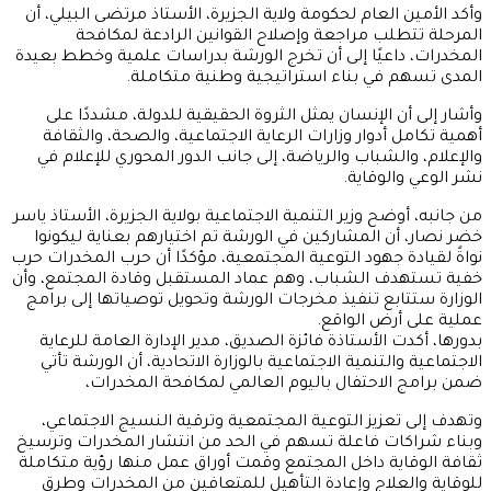
وأكد الأمين العام لحكومة ولاية الجزيرة، الأستاذ مرتضى البيلي، أن
المرحلة تتطلب مراجعة وإصلاح القوانين الرادعة لمكافحة
المخدرات، داعيًا إلى أن تخرج الورشة بدراسات علمية وخطط بعيدة
المدى تسهم في بناء استراتيجية وطنية متكاملة.
وأشار إلى أن الإنسان يمثل الثروة الحقيقية للدولة، مشددًا على
أهمية تكامل أدوار وزارات الرعاية الاجتماعية، والصحة، والثقافة
والإعلام، والشباب والرياضة، إلى جانب الدور المحوري للإعلام في
نشر الوعي والوقاية.
من جانبه، أوضح وزير التنمية الاجتماعية بولاية الجزيرة، الأستاذ ياسر
خضر نصار، أن المشاركين في الورشة تم اختيارهم بعناية ليكونوا
نواةً لقيادة جهود التوعية المجتمعية، مؤكدًا أن حرب المخدرات حرب
خفية تستهدف الشباب، وهم عماد المستقبل وقادة المجتمع، وأن
الوزارة ستتابع تنفيذ مخرجات الورشة وتحويل توصياتها إلى برامج
عملية على أرض الواقع.
بدورها، أكدت الأستاذة فائزة الصديق، مدير الإدارة العامة للرعاية
الاجتماعية والتنمية الاجتماعية بالوزارة الاتحادية، أن الورشة تأتي
ضمن برامج الاحتفال باليوم العالمي لمكافحة المخدرات،
وتهدف إلى تعزيز التوعية المجتمعية وترقية النسيج الاجتماعي،
وبناء شراكات فاعلة تسهم في الحد من انتشار المخدرات وترسيخ
ثقافة الوقاية داخل المجتمع وقمت أوراق عمل منها رؤية متكاملة
للوقاية والعلاج وإعادة التأهيل للمتعافين من المخدرات وطرق