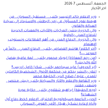
الجمعة, أغسطس 7 2026
اخر الأخبار
وزير الاعلام خالد الإعيسر يكتب…. مستقبل السودان.. من
هيمنة نفوذ المسؤول في زمن البطش والاستبداد إلى سيادة
العدالة والقانون
والي الجزيرة يدشن المركبات والآليات والمعدات الجديدة
للدفاع المدني بالولاية
والي الجزيرة : الدفاع المدني من أهم القطاعات وتستوجب
الاهتمام
(آخر الكلام) هاشم القصاص يكتب… الدفاع المدني… دائماً في
الموعد ٠٠٠٠!!
(من رحم المعاناة) ابوبكر محمود يكتب…. لمة عافية بفضل
الله والجيش!!
(إبر الحروف) عابد سيداحمد يكتب… شكرا كامل إدريس!!
اعلان بالنشر بحكم من محكمة الأحوال الشخصية الكاملين
للمدعي عليه / صلاح الدين الخليفة محمد
وزير الثقافة والإعلام والآثار والسياحة يكتب: جيش منتصر..
وشعب مقتدر
(وجه الحقيقة) إبراهيم شقلاوي يكتب… حكاية عودة
الشهداء!!
الحرب الناعمة وسيكولوجية الاختراق: الإعلام كخط دفاع أول
وأداة لإعادة تشكيل هيكل الأمن القومي السوداني