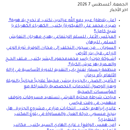
الجمعة, أغسطس 7 2026
اخر الأخبار
(على بلاطة) عبير دفع الله عزالدين تكتب: لا تخرج بلا هوية!!
صبرى محمد علي (العيكورة) يكتب… الكهرباء الكهرباء يا
شيخ كامل!!
المجلس الأعلى للسلم الاجتماعي يهدي مهرجان التعايش
السلمي للبرهان
السودان .. من سجون التخلف إلى مخازن الوفرة: ثورة الوعي
الزراعي قبل بذر الأرض
(شـــوكة حوت) ياسر محمدمحمود البشر يكتب… مــلف الحــج
والعــمرة يهز عرش الكبار!!
منظمة جسمار تفتح باب التقديم للدورة الأساسية في إزالة
الألغام بأم درمان
التأمين الصحي بالجزيرة يدشن مخيماً علاجياً مجانياً بالنويلة
ويعزز الوصول للخدمات التخصصية بالشراكة مع
المؤسسات الصحية
مباحث شرطة محلية القرشي تستعيد مسروقات وتوقف
متهمين في وقت قياسي
غاندي إبراهيم يكتب… انتخابات مزارعي مشروع الجزيرة.. هل
ينجح منسوبي حركة العدل والمساواة في بلوغ المكتب
التنفيذي؟
(من همس الواقع) د.غازي الهادي السيد يكتب… مكاتب