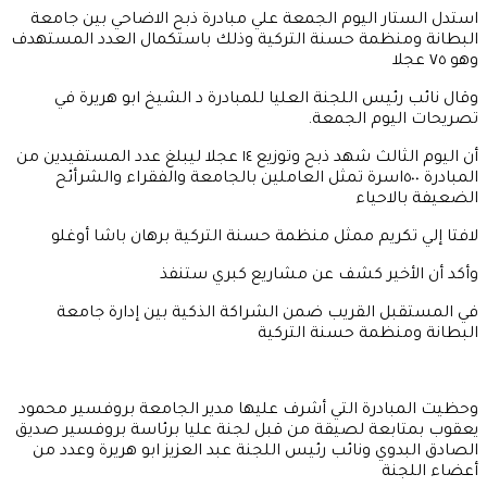
استدل الستار اليوم الجمعة علي مبادرة ذبح الاضاحي بين جامعة
البطانة ومنظمة حسنة التركية وذلك باستكمال العدد المستهدف
وهو ٧٥ عجلا
وقال نائب رئيس اللجنة العليا للمبادرة د الشيخ ابو هريرة في
تصريحات اليوم الجمعة.
أن اليوم الثالث شهد ذبح وتوزيع ١٤ عجلا ليبلغ عدد المستفيدين من
المبادرة ٥٠٠اسرة تمثل العاملين بالجامعة والفقراء والشرأئح
الضعيفة بالاحياء
لافتا إلي تكريم ممثل منظمة حسنة التركية برهان باشا أوغلو
وأكد أن الأخير كشف عن مشاريع كبري ستنفذ
في المستقبل القريب ضمن الشراكة الذكية بين إدارة جامعة
البطانة ومنظمة حسنة التركية
وحظيت المبادرة التي أشرف عليها مدير الجامعة بروفسير محمود
يعقوب بمتابعة لصيقة من قبل لجنة عليا برئاسة بروفسير صديق
الصادق البدوي ونائب رئيس اللجنة عبد العزيز ابو هريرة وعدد من
أعضاء اللجنة