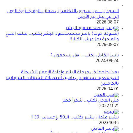
2026-08-07
السودان .. من سجون التخلف إلى مخازن الوفرة: ثورة الوعي
الزراعي قبل بذر الأرض
2026-08-07
(شـــوكة حوت) ياسر محمدمحمود البشر يكتب… مــلف الحــج
والعــمرة يهز عرش الكبار!!
2026-08-07
ياسر الفادني يكتب…. هل يسمعون ؟
2024-09-24
بعد نجاحها في مرحلة البناء وإعادة الإعمار الشرطة
المجتمعية تساهم في تامين امتحانات الشهادة السودانية
بالكاملين
2026-04-01
منى الفحل تكتب… شكراً قطر
2022-11-21
بشير عثمان بشير يكتب… الــ50 بإحساس 30 !!
2023-10-16