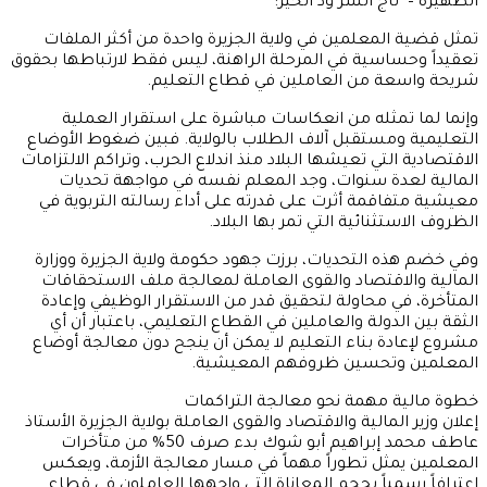
الظهيرة – تاج السر ود الخير:
تمثل قضية المعلمين في ولاية الجزيرة واحدة من أكثر الملفات
تعقيداً وحساسية في المرحلة الراهنة، ليس فقط لارتباطها بحقوق
شريحة واسعة من العاملين في قطاع التعليم.
وإنما لما تمثله من انعكاسات مباشرة على استقرار العملية
التعليمية ومستقبل آلاف الطلاب بالولاية. فبين ضغوط الأوضاع
الاقتصادية التي تعيشها البلاد منذ اندلاع الحرب، وتراكم الالتزامات
المالية لعدة سنوات، وجد المعلم نفسه في مواجهة تحديات
معيشية متفاقمة أثرت على قدرته على أداء رسالته التربوية في
الظروف الاستثنائية التي تمر بها البلاد.
وفي خضم هذه التحديات، برزت جهود حكومة ولاية الجزيرة ووزارة
المالية والاقتصاد والقوى العاملة لمعالجة ملف الاستحقاقات
المتأخرة، في محاولة لتحقيق قدر من الاستقرار الوظيفي وإعادة
الثقة بين الدولة والعاملين في القطاع التعليمي، باعتبار أن أي
مشروع لإعادة بناء التعليم لا يمكن أن ينجح دون معالجة أوضاع
المعلمين وتحسين ظروفهم المعيشية.
خطوة مالية مهمة نحو معالجة التراكمات
إعلان وزير المالية والاقتصاد والقوى العاملة بولاية الجزيرة الأستاذ
عاطف محمد إبراهيم أبو شوك بدء صرف 50% من متأخرات
المعلمين يمثل تطوراً مهماً في مسار معالجة الأزمة، ويعكس
اعترافاً رسمياً بحجم المعاناة التي واجهها العاملون في قطاع