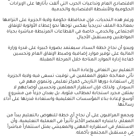
الاقتصادي العام وتداعيات الحرب التي ألقت بآثارها على الإيرادات
الحكومية والأنشطة الاقتصادية والخدمية.
ورغم هذه التحديات، فإن محافظة حكومة ولاية الجزيرة على التزامها
بمعالجة الملف تدريجياً يعكس توجهاً نحو إعطاء الأولوية للإنفاق
الاجتماعي والخدمي، خاصة في القطاعات المرتبطة مباشرة بحياة
المواطنين ومستقبل الأجيال.
ويبدو أن نجاح خطة السداد سيعتمد بصورة كبيرة على قدرة وزارة
المالية على توفير موارد إضافية وضبط الإنفاق العام وتحسين
كفاءة إدارة الموارد المتاحة خلال المرحلة المقبلة.
التعليم بين التعافي وإعادة البناء
تأتي معالجة حقوق المعلمين في توقيت تسعى فيه ولاية الجزيرة
إلى استعادة دورها التاريخي كمركز تعليمي وتنموي مهم في
السودان. ولذلك فإن استقرار المعلمين وتحسين أوضاعهم لا
يمثلان مجرد استجابة لمطالب فئوية، بل يعدان جزءاً من مشروع
أوسع لإعادة بناء المؤسسات التعليمية واستعادة قدرتها على أداء
رسالتها.
ويجمع المراقبون على أن نجاح أي خطة للنهوض بالتعليم يبدأ من
المعلم، باعتباره العنصر الأكثر تأثيراً في العملية التعليمية، وأن
الاستثمار في استقراره المهني والمعيشي يمثل استثماراً مباشراً
في مستقبل المجتمع بأكمله.