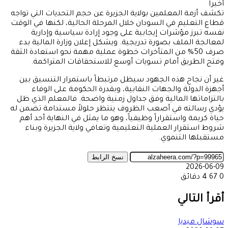
أخيراً
تكشف أزمة المعلمين بولاية الجزيرة عن حجم التحديات التي تواجه
قطاع التعليم في السودان خلال المرحلة الحالية، لكنها في الوقت
نفسه تبرز مؤشرات إيجابية على وجود إرادة سياسية وإدارية
لمعالجة الملف بصورة تدريجية. ويشكل إعلان وزارة المالية بدء
صرف 50% من المتأخرات خطوة عملية مهمة نحو استعادة الثقة
وفتح الطريق أمام تسويات أوسع للاستحقاقات المتراكمة.
غير أن نجاح هذه الجهود سيظل مرتبطاً باستمرار التنسيق بين
أجهزة الدولة والجهات النقابية، وبقدرة الحكومة على الوفاء
بالتزاماتها المالية وفق جداول زمنية واضحة. فالمعلم الذي ظل
يؤدي رسالته في أصعب الظروف ينتظر حلولاً مستدامة تضمن له
حياة كريمة واستقراراً وظيفياً، وهو ما يمثل في النهاية أحد أهم
شروط استقرار العملية التعليمية وتعافي ولاية الجزيرة وبناء
مستقبلها التنموي.
نسخ الرابط
2026-06-09
0
67
4 دقائق
‫X
طباعة
تيلقرام
ماسنجر
ماسنجر
واتساب
مشاركة
فيسبوك
عبر
أقرأ التالي
البريد
سوشال ميديا