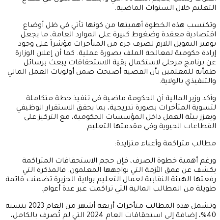
التعليم خلال السنوات الماضية.
وتكتسب هذه الخطوة أهميتها من كونها تأتي في ظل أوضاع
اقتصادية معقدة وضغوط كبيرة على الموارد العامة، ما يجعل
توفير التمويل اللازم لصرف جزء من المتأخرات مؤشراً على وجود
إرادة حكومية لمعالجة الملف بصورة عملية. كما أن إعلان الوزارة
عن برنامج مرحلي لاستكمال بقية الاستحقاقات يبعث برسائل
طمأنة للمعلمين بأن القضية أصبحت ضمن أولويات العمل المالي
والتنفيذي بالولاية.
وأكد وزير المالية أن الحكومة ماضية في تنفيذ خطة متكاملة
لتسوية المتأخرات بصورة تدريجية، بما يحقق الاستقرار الوظيفي
ويعزز بيئة العمل داخل المؤسسات الحكومية، مع التركيز على
القطاعات الحيوية وفي مقدمتها التعليم.
مطالب متراكمة وأعباء متزايدة:
ورغم أهمية خطوة الصرف، فإن حجم الاستحقاقات المتراكمة
يكشف عن عمق الأزمة التي يواجهها المعلمون. فالمذكرة التي
رفعتها الهيئة النقابية لعمال التعليم بولاية الجزيرة تضمنت قائمة
طويلة من المطالب المالية التي تراكمت عبر عدة أعوام.
وتشمل هذه المطالب متأخرات أربعة أشهر من العام 2023 بنسبة
40%، إضافة إلى استحقاقات العام 2024 التي لم تُصرف بالكامل،