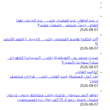
د. عبد الوهاب عبد الفضيل يكتب…. عيد الجيش لهذا
العام… جيشٌ منتصر… وشعبٌ مقتدر!!
2026-08-07
(آخر الكلام) هاشم القصاص يكتب…. الجزيرة…( العقد الأخضر
)!!
2026-08-07
صبرى محمد علي (العيكورة) يكتب… (إسبيرات) الكهرباء…
شكراً سفارتنا بالصين!!
2026-08-07
(من أعلى المنصة) ياسر الفادني يكتب…. قرارات منتصف
الليل!
2026-08-07
جواهر أحمد سليمان: قاعدة بيانات متكاملة بجنوب كردفان
لضمان وصول دعم الـ 15 ألف جوال ذرة للمستحقين
2026-08-07