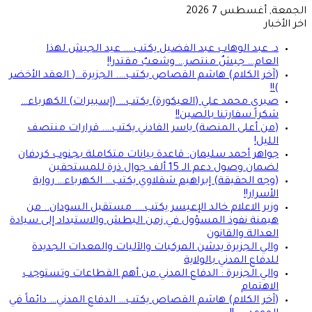
الجمعة, أغسطس 7 2026
اخر الأخبار
د. عبد الوهاب عبد الفضيل يكتب…. عيد الجيش لهذا
العام… جيشٌ منتصر… وشعبٌ مقتدر!!
(آخر الكلام) هاشم القصاص يكتب…. الجزيرة…( العقد الأخضر
)!!
صبرى محمد علي (العيكورة) يكتب… (إسبيرات) الكهرباء…
شكراً سفارتنا بالصين!!
(من أعلى المنصة) ياسر الفادني يكتب…. قرارات منتصف
الليل!
جواهر أحمد سليمان: قاعدة بيانات متكاملة بجنوب كردفان
لضمان وصول دعم الـ 15 ألف جوال ذرة للمستحقين
(وجه الحقيقة) إبراهيم شقلاوي يكتب… الكهرباء… رواية
الأسرار!!
وزير الاعلام خالد الإعيسر يكتب…. مستقبل السودان.. من
هيمنة نفوذ المسؤول في زمن البطش والاستبداد إلى سيادة
العدالة والقانون
والي الجزيرة يدشن المركبات والآليات والمعدات الجديدة
للدفاع المدني بالولاية
والي الجزيرة : الدفاع المدني من أهم القطاعات وتستوجب
الاهتمام
(آخر الكلام) هاشم القصاص يكتب… الدفاع المدني… دائماً في