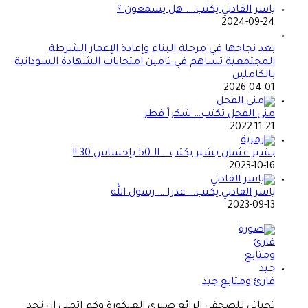
ياسر الفادني يكتب…. هل يسمعون ؟
2024-09-24
بعد نجاحها في مرحلة البناء وإعادة الإعمار الشرطة
المجتمعية تساهم في تامين امتحانات الشهادة السودانية
بالكاملين
2026-04-01
منى الفحل تكتب… شكراً قطر
2022-11-21
بشير عثمان بشير يكتب… الــ50 بإحساس 30 !!
2023-10-16
ياسر الفادني يكتب… عذرا … رسول الله
2023-09-13
قارئ ومتابع جيد
تحياتي للصحفي الرائع صبري العيكورة وكم اتمنى ان تجد