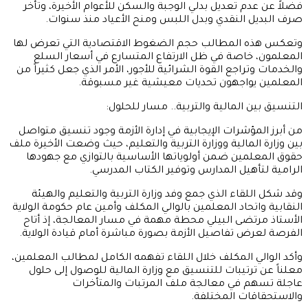
فضلاً عن عدم تعديل بدلي الوجبة والسكن للأعوام الأخيرة، وتأخر
صرف البديل النقدي وبدل اللبس ومنح الأعياد منذ سنوات.
وتعكس هذه المطالب حجم الضغوط الاقتصادية التي تعرض لها
المعلمون، خاصة في ظل الارتفاع المتسارع في أسعار السلع
والخدمات وتراجع القوة الشرائية للأجور، الأمر الذي جعل كثيراً من
المعلمين يواجهون تحديات معيشية غير مسبوقة.
التنسيق بين المالية والتربية.. مسار للحلول:
من أبرز المؤشرات الإيجابية في إدارة الأزمة وجود تنسيق متواصل
بين وزارة المالية ووزارة التربية والتعليم، حيث وضعت الأخيرة ملف
حقوق المعلمين ضمن أولوياتها الأساسية بالتوازي مع جهودها
الرامية لتأهيل المدارس وتوفير الكتاب المدرسي.
وقد شكل اللقاء الذي جمع وفد وزارة التربية والتعليم والهيئة
النقابية واتحاد المعلمين بالوالي المكلف وأمين عام حكومة الولاية
الأستاذ مرتضى البيلي محطة مهمة في مسار المعالجة، إذ أتاح
الفرصة لعرض تفاصيل الأزمة بصورة مباشرة أمام قيادة الولاية.
وأكد الوالي المكلف خلال اللقاء تفهمه الكامل لمطالب المعلمين،
معلناً عن ترتيبات للتنسيق مع وزارة المالية للوصول إلى حلول
عاجلة تسهم في معالجة ملف المرتبات والمتأخرات
والاستحقاقات المختلفة.