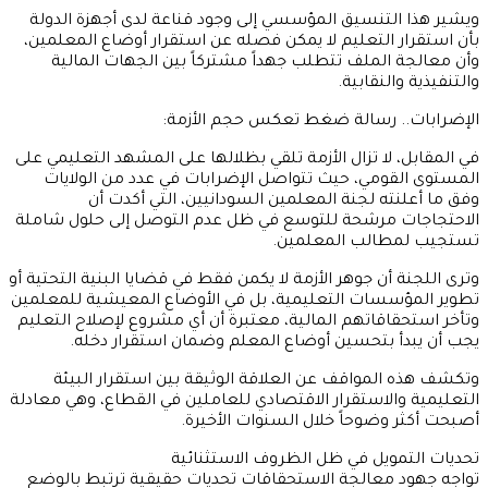
ويشير هذا التنسيق المؤسسي إلى وجود قناعة لدى أجهزة الدولة
بأن استقرار التعليم لا يمكن فصله عن استقرار أوضاع المعلمين،
وأن معالجة الملف تتطلب جهداً مشتركاً بين الجهات المالية
والتنفيذية والنقابية.
الإضرابات.. رسالة ضغط تعكس حجم الأزمة:
في المقابل، لا تزال الأزمة تلقي بظلالها على المشهد التعليمي على
المستوى القومي، حيث تتواصل الإضرابات في عدد من الولايات
وفق ما أعلنته لجنة المعلمين السودانيين، التي أكدت أن
الاحتجاجات مرشحة للتوسع في ظل عدم التوصل إلى حلول شاملة
تستجيب لمطالب المعلمين.
وترى اللجنة أن جوهر الأزمة لا يكمن فقط في قضايا البنية التحتية أو
تطوير المؤسسات التعليمية، بل في الأوضاع المعيشية للمعلمين
وتأخر استحقاقاتهم المالية، معتبرة أن أي مشروع لإصلاح التعليم
يجب أن يبدأ بتحسين أوضاع المعلم وضمان استقرار دخله.
وتكشف هذه المواقف عن العلاقة الوثيقة بين استقرار البيئة
التعليمية والاستقرار الاقتصادي للعاملين في القطاع، وهي معادلة
أصبحت أكثر وضوحاً خلال السنوات الأخيرة.
تحديات التمويل في ظل الظروف الاستثنائية
تواجه جهود معالجة الاستحقاقات تحديات حقيقية ترتبط بالوضع