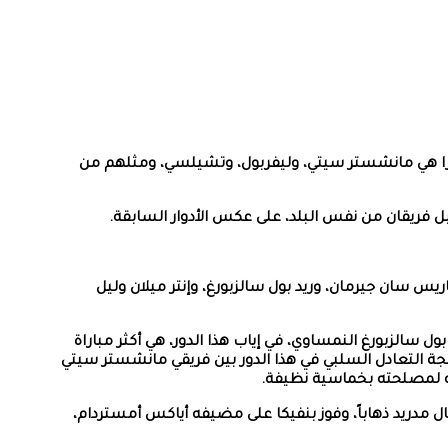
ئي لبطولة دوري أبطال أوروبا، بمشاركة الأندية الثمانية المتأهلة إلى هذا الدور، بواقع 3 فرق من إنجلترا هي مانشستر سيتي، وليفربول، وتشيلسي، ومثلهم من
بل فريقان من نفس البلد، على عكس الأدوار السابقة.
س سان جيرمان، وريد بول سالزبورغ، وإنتر ميلان وليل
 الواحدة، وتعد مباراة بايرن ميونخ وريد بول سالزبورغ النمساوي، في إياب هذا الدور، هي أكثر مباراة
بنتيجة 7-1، بينما كانت المباراة الوحيدة التي انتهت بنتيجة التعادل السلبي في هذا الدور بين فريقي مانشستر سيتي
ضه لمصلحته بخماسية نظيفة.
ما حدث في 4 مباريات في فوز باريس سان جيرمان على ريال مدريد ذهاباً، وفوز بنفيكا على مضيفه أياكس أمستردام،