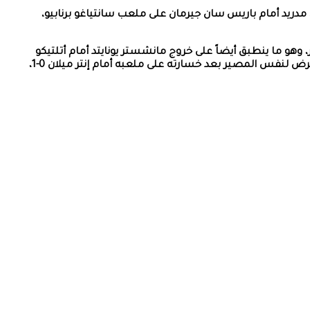
الـ16 شهد بعض المفاجآت، أبرزها العودة القوية لريال مدريد أمام باريس سان جيرمان على ملعب سانتياغو برنابيو،
في لقاء الإياب بعد تعادله ذهاباً 1-1 والتي تعد من أبرز نتائج هذا الدور، وهو ما ينطبق أيضاً على خروج مانشستر يونايتد أمام أتلتيكو
مدريد بعد خسارته على ملعبه في أولد ترافولد بهدف وحيد، رغم تعادله إيجابياً في إسبانيا 1-1 في لقاء الذهاب، في حين نجى ليفربول من التعرض لنفس المصير بعد خسارته على ملعبه أمام إنتر ميلان 0-1،