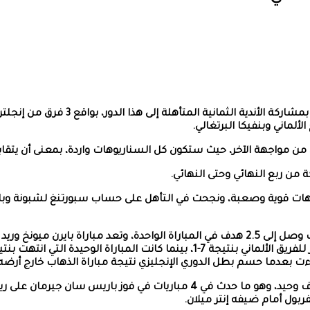
تجرى غداً الجمعة، قرعة الدور ربع النها
لألماني وبنفيكا البرتغالي.
ق من مواجهة الآخر، حيث ستكون كل السناريوهات واردة، بمعنى أن يتقا
جهات قوية وصعبة، ونجحت في التأهل على حساب سبورتنغ لشبونة وباري
وشهدت مواجهات دور الـ16 إحراز 41 هدفاً في 16 مباراة، بمعدل تهديف وصل إلى 2.5 هدف في المباراة
شهدت تسجيل أهداف في مباراة واحدة وهو 8 أهداف، في الفوز الكبير للفريق الألماني 
جاءت بعدما حسم بطل الدوري الإنجليزي نتيجة مباراة الذهاب خارج أر
أما أقل المباريات تهديفاً في هذا الدور فهي تلك التي شهدت إحراز هدف وحيد، وهو 
ربول أمام ضيفه إنتر ميلان.