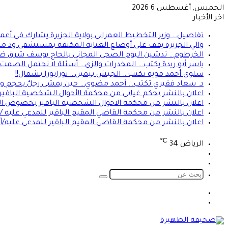
الخميس, أغسطس 6 2026
اخر الأخبار
تفاصيل… وزير التخطيط العمراني بولاية الجزيرة يشارك في أع
والي الجزيرة يقف على أوضاع العناية المكثفة بمستشفى ود م
الخرطوم… تدشين اليوم الصحي المجاني بالحاج يوسف شرق ض
ياسر أبو ريدة يكتب… المخدرات والزي… أسئلة لا تحتمل الصمت… 
سلوى أحمد موية تكتب… الجيش بيمين… تورابورا بشمال!!
د. سعاد فقيري تكتب… أحمد مضوي… حين يمشي رجلٌ بحجم وط
اعلان بالنشر بحكم غيابي من محكمة الأحوال الشخصية الباقير 
اعلان بالنشر من محكمة الاحوال الشخصية الباقير بخصوص ا
اعلان بالنشر من محكمة القاضي المقيم الباقير للمدعي عليه /ع
اعلان بالنشر من محكمة القاضي المقيم الباقير للمدعي عليه/آ
℃
الرياض
34
تسجيل
الوضع
الدخول
المظلم
بحث
عن
الوضع
تسجيل
المظلم
الدخول