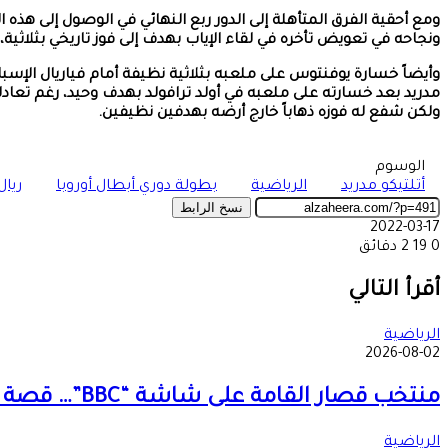
ونجاحه في تعويض تأخره في لقاء الإياب بهدف إلى فوز تاريخي بثلاثية،
ولكن شفع له فوزه ذهاباً خارج أرضه بهدفين نظيفين.
الوسوم
أتلتيكو مدريد
الرياضية
بطولة دوري أبطال أوروبا
ريال
نسخ الرابط
2022-03-17
0
19
2 دقائق
‫X
طباعة
تيلقرام
ماسنجر
ماسنجر
واتساب
مشاركة
فيسبوك
عبر
أقرأ التالي
البريد
الرياضية
2026-08-02
منتخب قصار القامة على شاشة “BBC”… قصة تحدٍ سودانية تصل إلى العالم!!
الرياضية