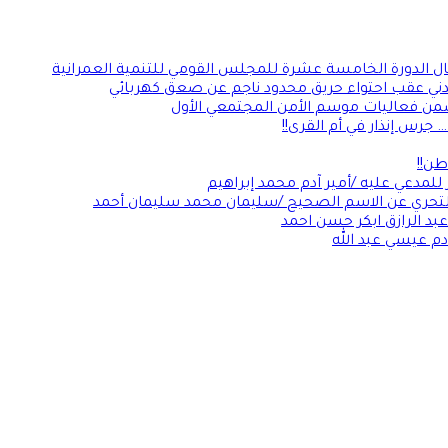
مال الدورة الخامسة عشرة للمجلس القومي للتنمية العمرانية
دني عقب احتواء حريق محدود ناجم عن صعق كهربائي
من فعاليات موسم الأمن المجتمعي الأول
جرس إنذار في أم القرى!!
ن!!
للمدعي عليه /أمير آدم محمد إبراهيم
لتحري عن الاسم الصحيح /سليمان محمد سليمان أحمد
بد الرازق ابكر حسن احمد
دم عيسي عبد الله