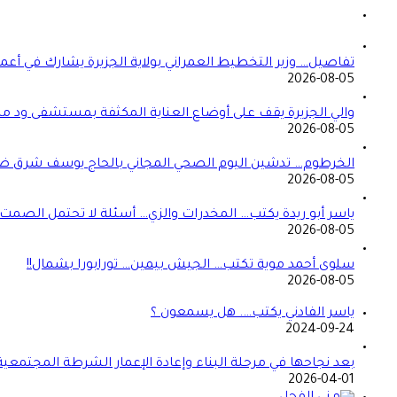
تفاصيل… وزير التخطيط العمراني بولاية الجزيرة يشارك في أع
2026-08-05
والي الجزيرة يقف على أوضاع العناية المكثفة بمستشفى ود م
2026-08-05
الخرطوم… تدشين اليوم الصحي المجاني بالحاج يوسف شرق ض
2026-08-05
ياسر أبو ريدة يكتب… المخدرات والزي… أسئلة لا تحتمل الصمت… 
2026-08-05
سلوى أحمد موية تكتب… الجيش بيمين… تورابورا بشمال!!
2026-08-05
ياسر الفادني يكتب…. هل يسمعون ؟
2024-09-24
بعد نجاحها في مرحلة البناء وإعادة الإعمار الشرطة المجتمعي
2026-04-01