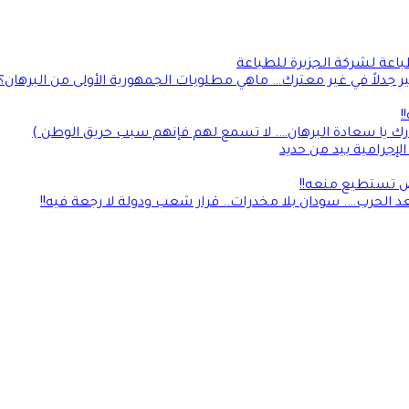
طباعة لشركة الجزيرة للطباعة
جدلاً في غير معترك… ماهي مطلوبات الجمهورية الأولى من البرهان؟
!
رك يا سعادة البرهان…. لا تسمع لهم فإنهم سبب حريق الوطن )
إجرامية بيد من حديد
لأرض تستطيع منعه!!
 الحرب…. سودان بلا مخدرات.. قرار شعب ودولة لا رجعة فيه!!