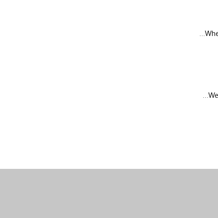
Whe
We 