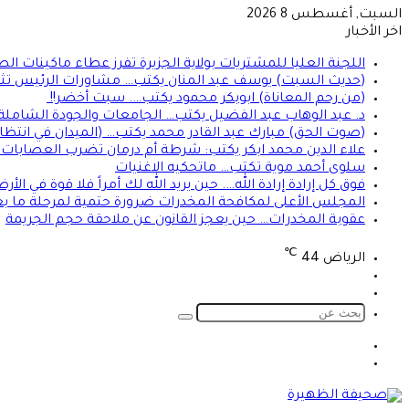
السبت, أغسطس 8 2026
اخر الأخبار
اللجنة العليا للمشتريات بولاية الجزيرة تفرز عطاء ماكينات ال
(حديث السبت) يوسف عبد المنان يكتب… مشاورات الرئيس تثير 
(من رحم المعاناة) ابوبكر محمود يكتب…. سبت أخضر!!
د. عبد الوهاب عبد الفضيل يكتب… الجامعات والجودة الشاملة!
(صوت الحق) مبارك عبد القادر محمد يكتب… (الميدان في انتظا
علاء الدين محمد ابكر يكتب: شرطة أم درمان تضرب العصابات ال
سلوى أحمد موية تكتب… ماتحكيه الاغنيات
فوق كل إرادة إرادة الله…. حين يريد الله لك أمراً فلا قوة في ا
المجلس الأعلى لمكافحة المخدرات ضرورة حتمية لمرحلة ما بعد
عقوبة المخدرات… حين يعجز القانون عن ملاحقة حجم الجريمة
℃
الرياض
44
تسجيل
الوضع
الدخول
المظلم
بحث
عن
الوضع
تسجيل
المظلم
الدخول