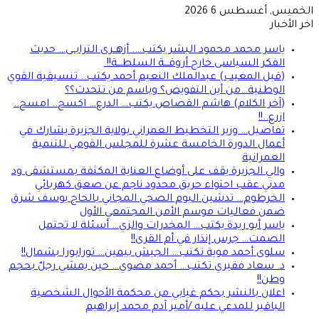
الخميس, أغسطس 6 2026
اخر الأخبار
ياسر محمد محمود البشر يكتب…. أزهــرى الترابــى… حديث
الفكر السياسى خارج أروقـــة السلطـــة!!
(قبل المغيب) عبدالملك النعيم أحمد يكتب.. تنسيقية القوي
الوطنية…من أين التفويض؟ وباسم من تتحدث؟؟
(آخر الكلام) هاشم القصاص يكتب… الدرع… اكسح.. امسح..
ازرع..!!
تفاصيل… وزير التخطيط العمراني بولاية الجزيرة يشارك في
أعمال الدورة الخامسة عشرة للمجلس القومي للتنمية
العمرانية
والي الجزيرة يقف على أوضاع العناية المكثفة بمستشفى ود
مدني عقب احتواء حريق محدود ناجم عن صعق كهربائي
الخرطوم… تدشين اليوم الصحي المجاني بالحاج يوسف شرق
ضمن فعاليات موسم الأمن المجتمعي الأول
ياسر أبو ريدة يكتب… المخدرات والزي… أسئلة لا تحتمل
الصمت… جرس إنذار في أم القرى!!
سلوى أحمد موية تكتب… الجيش بيمين… تورابورا بشمال!!
د. سعاد فقيري تكتب… أحمد مضوي… حين يمشي رجلٌ بحجم
وطن!!
اعلان بالنشر بحكم غيابي من محكمة الأحوال الشخصية
الباقير للمدعي عليه /أمير آدم محمد إبراهيم