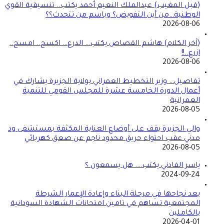
(قبل المغيب) عبدالملك النعيم أحمد يكتب.. تنسيقية القوي
الوطنية…من أين التفويض؟ وباسم من تتحدث؟؟
2026-08-06
(آخر الكلام) هاشم القصاص يكتب… الدرع… اكسح.. امسح..
ازرع..!!
2026-08-06
تفاصيل… وزير التخطيط العمراني بولاية الجزيرة يشارك في
أعمال الدورة الخامسة عشرة للمجلس القومي للتنمية
العمرانية
2026-08-05
والي الجزيرة يقف على أوضاع العناية المكثفة بمستشفى ود
مدني عقب احتواء حريق محدود ناجم عن صعق كهربائي
2026-08-05
ياسر الفادني يكتب…. هل يسمعون ؟
2024-09-24
بعد نجاحها في مرحلة البناء وإعادة الإعمار الشرطة
المجتمعية تساهم في تامين امتحانات الشهادة السودانية
بالكاملين
2026-04-01