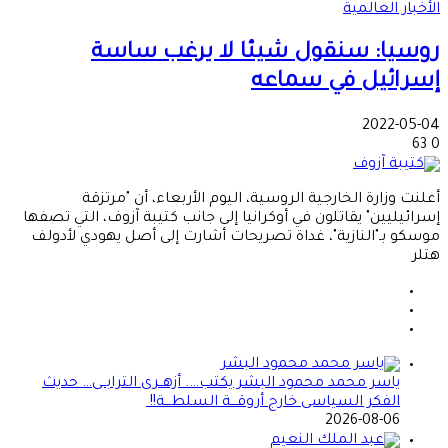
الأخبار العالمية
روسيا: سنقول شيئا لا يرغب ساسة
إسرائيل في سماعه
2022-05-04
63
0
أعلنت وزارة الخارجية الروسية، اليوم الأربعاء، أن "مرتزقة
إسرائيليين" يقاتلون في أوكرانيا إلى جانب كتيبة آزوف، التي تصفها
موسكو بـ"النازية"، غداة تصريحات أشارت إلى أصل يهودي لأدولف
هتلر
ياسر محمد محمود البشر يكتب…. أزهــرى الترابــى… حديث
الفكر السياسى خارج أروقـــة السلطـــة!!
2026-08-06