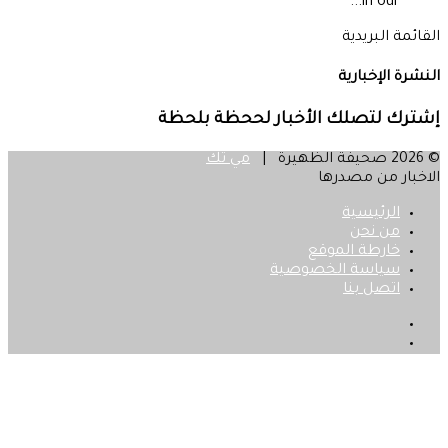
in our...
القائمة البريدية
النشرة الإخبارية
إشترك لتصلك الأخبار لححظة بلحظة
© 2026 صحيفة الظهيرة |
مي تك
الاخبار من مصدرها
الرئيسية
من نحن
خارطة الموقع
سياسة الخصوصية
اتصل بنا
فيسبوك
‫X
زر
الذهاب
إلى
الأعلى