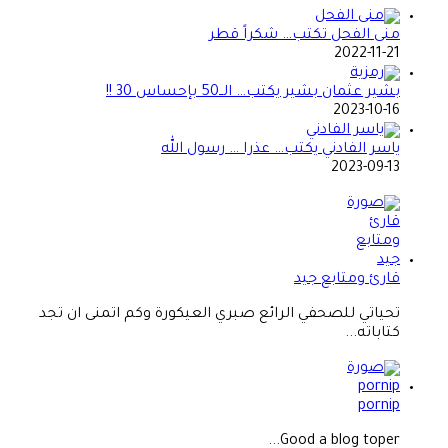
منى الفحل تكتب… شكراً قطر
2022-11-21
بشير عثمان بشير يكتب… الــ50 بإحساس 30 !!
2023-10-16
ياسر الفادني يكتب… عذرا … رسول الله
2023-09-13
قارئ ومتابع جيد
تحياتي للصحفي الرائع صبري العيكورة وكم اتمنى ان تجد
كتاباته...
pornip
Good a blog toper...