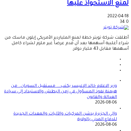
لمنع الاستحواذ عليها
2022-04-18
34
0
أطلقت شركة تويتر خطة لمنع الملياردير الأمريكي إيلون ماسك من
شراء أغلبية أسهمها بعد أن قدم عرضاً غير ملزم لشراء كامل
أسهمها مقابل 43 مليار دولار.
وزير الاعلام خالد الإعيسر يكتب…. مستقبل السودان.. من
هيمنة نفوذ المسؤول في زمن البطش والاستبداد إلى سيادة
العدالة والقانون
2026-08-06
والي الجزيرة يدشن المركبات والآليات والمعدات الجديدة
للدفاع المدني بالولاية
2026-08-06