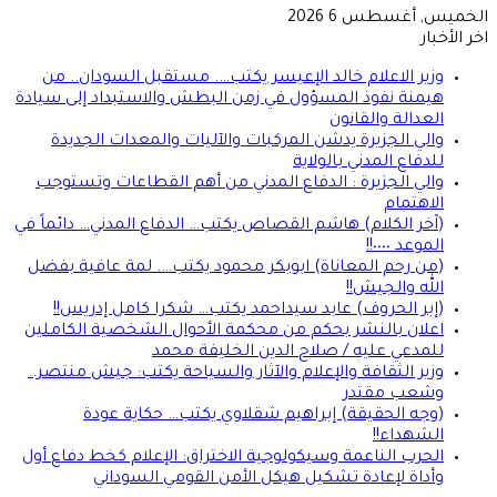
الخميس, أغسطس 6 2026
اخر الأخبار
وزير الاعلام خالد الإعيسر يكتب…. مستقبل السودان.. من
هيمنة نفوذ المسؤول في زمن البطش والاستبداد إلى سيادة
العدالة والقانون
والي الجزيرة يدشن المركبات والآليات والمعدات الجديدة
للدفاع المدني بالولاية
والي الجزيرة : الدفاع المدني من أهم القطاعات وتستوجب
الاهتمام
(آخر الكلام) هاشم القصاص يكتب… الدفاع المدني… دائماً في
الموعد ٠٠٠٠!!
(من رحم المعاناة) ابوبكر محمود يكتب…. لمة عافية بفضل
الله والجيش!!
(إبر الحروف) عابد سيداحمد يكتب… شكرا كامل إدريس!!
اعلان بالنشر بحكم من محكمة الأحوال الشخصية الكاملين
للمدعي عليه / صلاح الدين الخليفة محمد
وزير الثقافة والإعلام والآثار والسياحة يكتب: جيش منتصر..
وشعب مقتدر
(وجه الحقيقة) إبراهيم شقلاوي يكتب… حكاية عودة
الشهداء!!
الحرب الناعمة وسيكولوجية الاختراق: الإعلام كخط دفاع أول
وأداة لإعادة تشكيل هيكل الأمن القومي السوداني