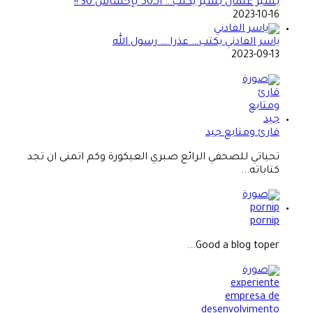
بشير عثمان بشير يكتب… الــ50 بإحساس 30 !!
2023-10-16
ياسر الفادني يكتب… عذرا … رسول الله
2023-09-13
قارئ ومتابع جيد
تحياتي للصحفي الرائع صبري العيكورة وكم اتمنى ان تجد
كتاباته...
pornip
Good a blog toper...