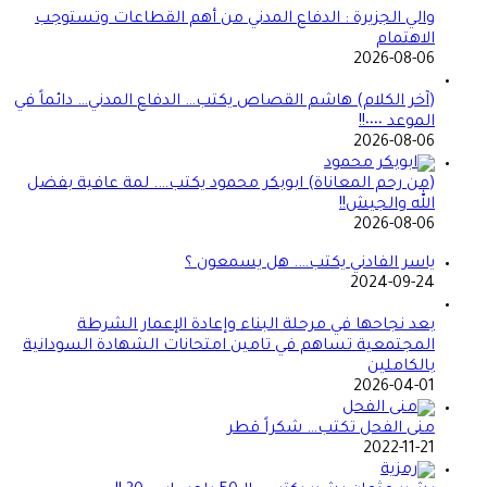
والي الجزيرة : الدفاع المدني من أهم القطاعات وتستوجب
الاهتمام
2026-08-06
(آخر الكلام) هاشم القصاص يكتب… الدفاع المدني… دائماً في
الموعد ٠٠٠٠!!
2026-08-06
(من رحم المعاناة) ابوبكر محمود يكتب…. لمة عافية بفضل
الله والجيش!!
2026-08-06
ياسر الفادني يكتب…. هل يسمعون ؟
2024-09-24
بعد نجاحها في مرحلة البناء وإعادة الإعمار الشرطة
المجتمعية تساهم في تامين امتحانات الشهادة السودانية
بالكاملين
2026-04-01
منى الفحل تكتب… شكراً قطر
2022-11-21