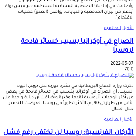
هجومها على أراضي مصنع آزوفستال للصلب في ماريوبول.
وأضافت في إفادتها الصحفية المسائية المنتظمة عبر فيس بوك
"بدعم من نيران المدفعية والدبابات، يواصل (العدو) عمليات
الاقتحام".
الأخبار العالمية
الصراع في أوكرانيا يسبب خسائر فادحة
لروسيا
2022-05-07
70
0
ذكرت وزارة الدفاع البريطانية في نشرة دورية على تويتر، اليوم
السبت، أن الصراع في أوكرانيا يتسبب في خسائر فادحة في بعض
من أكثر الوحدات الروسية تقدما وقدرة.وأضافت أن دبابة واحدة على
الأقل من طراز تي-90 إم، الأكثر تطوراً في روسيا، تعرضت للتدمير
خلال القتال.
الأخبار العالمية
الأركان الفرنسية: روسيا لن تختفي رغم فشل