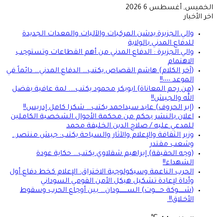
الخميس, أغسطس 6 2026
اخر الأخبار
والي الجزيرة يدشن المركبات والآليات والمعدات الجديدة
للدفاع المدني بالولاية
والي الجزيرة : الدفاع المدني من أهم القطاعات وتستوجب
الاهتمام
(آخر الكلام) هاشم القصاص يكتب… الدفاع المدني… دائماً في
الموعد ٠٠٠٠!!
(من رحم المعاناة) ابوبكر محمود يكتب…. لمة عافية بفضل
الله والجيش!!
(إبر الحروف) عابد سيداحمد يكتب… شكرا كامل إدريس!!
اعلان بالنشر بحكم من محكمة الأحوال الشخصية الكاملين
للمدعي عليه / صلاح الدين الخليفة محمد
وزير الثقافة والإعلام والآثار والسياحة يكتب: جيش منتصر..
وشعب مقتدر
(وجه الحقيقة) إبراهيم شقلاوي يكتب… حكاية عودة
الشهداء!!
الحرب الناعمة وسيكولوجية الاختراق: الإعلام كخط دفاع أول
وأداة لإعادة تشكيل هيكل الأمن القومي السوداني
(شــــــوكة حـــــوت) الســــــــودان… بين أوجاع الحرب وسقوط
الأخـلاق!!