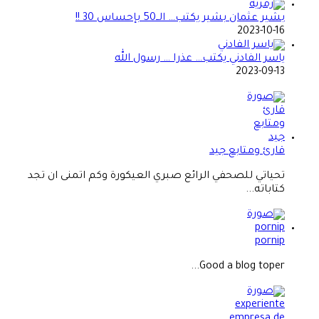
بشير عثمان بشير يكتب… الــ50 بإحساس 30 !!
2023-10-16
ياسر الفادني يكتب… عذرا … رسول الله
2023-09-13
قارئ ومتابع جيد
تحياتي للصحفي الرائع صبري العيكورة وكم اتمنى ان تجد
كتاباته...
pornip
Good a blog toper...