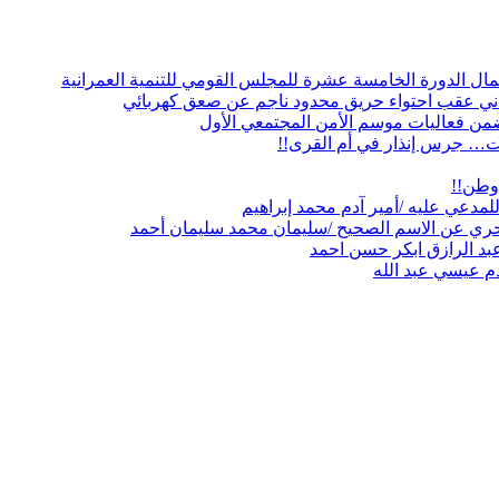
مال الدورة الخامسة عشرة للمجلس القومي للتنمية العمرانية
دني عقب احتواء حريق محدود ناجم عن صعق كهربائي
ن فعاليات موسم الأمن المجتمعي الأول
ت… جرس إنذار في أم القرى!!
وطن!!
لمدعي عليه /أمير آدم محمد إبراهيم
حري عن الاسم الصحيح /سليمان محمد سليمان أحمد
عبد الرازق ابكر حسن احمد
دم عيسي عبد الله