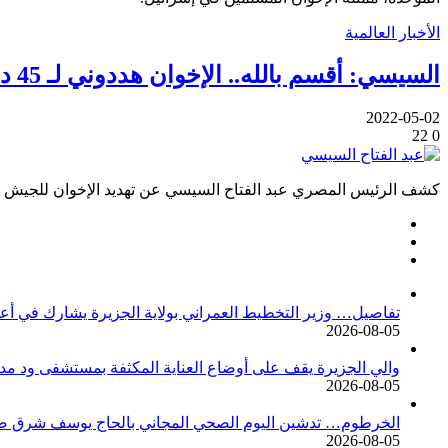
الأخبار العالمية
السيسي: أقسم بالله.. الإخوان هددوني لـ 45 دقيقة بإشارة القتل
2022-05-02
22
0
كشف الرئيس المصري عبد الفتاح السيسي عن تهديد الإخوان للجيش 3 مرات، الأولى مع رئيس المجلس العسكري الراحل المشير محمد حسين طنطاوي
تفاصيل… وزير التخطيط العمراني بولاية الجزيرة يشارك في أع
2026-08-05
والي الجزيرة يقف على أوضاع العناية المكثفة بمستشفى ود م
2026-08-05
الخرطوم… تدشين اليوم الصحي المجاني بالحاج يوسف شرق ضم
2026-08-05