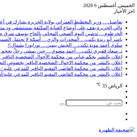
الخميس, أغسطس 6 2026
اخر الأخبار
تفاصيل… وزير التخطيط العمراني بولاية الجزيرة يشارك في أع
والي الجزيرة يقف على أوضاع العناية المكثفة بمستشفى ود م
الخرطوم… تدشين اليوم الصحي المجاني بالحاج يوسف شرق ضم
ياسر أبو ريدة يكتب… المخدرات والزي… أسئلة لا تحتمل الصم
سلوى أحمد موية تكتب… الجيش بيمين… تورابورا بشمال!!
د. سعاد فقيري تكتب… أحمد مضوي… حين يمشي رجلٌ بحجم 
اعلان بالنشر بحكم غيابي من محكمة الأحوال الشخصية الباقير ل
اعلان بالنشر من محكمة الاحوال الشخصية الباقير بخصوص الت
اعلان بالنشر من محكمة القاضي المقيم الباقير للمدعي عليه /
اعلان بالنشر من محكمة القاضي المقيم الباقير للمدعي عليه/آ
℃
الرياض
35
تسجيل
الوضع
الدخول
المظلم
بحث
عن
الوضع
تسجيل
المظلم
الدخول