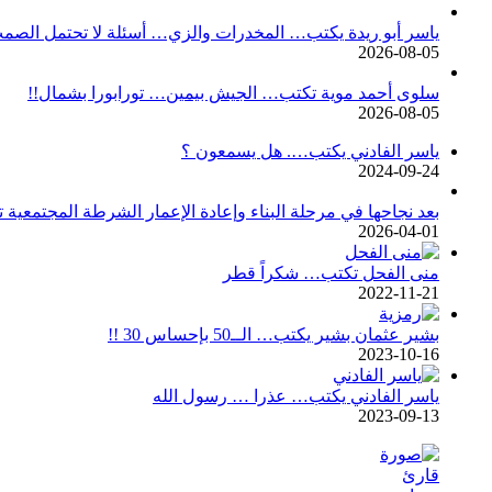
ياسر أبو ريدة يكتب… المخدرات والزي… أسئلة لا تحتمل الصم
2026-08-05
سلوى أحمد موية تكتب… الجيش بيمين… تورابورا بشمال!!
2026-08-05
ياسر الفادني يكتب…. هل يسمعون ؟
2024-09-24
بعد نجاحها في مرحلة البناء وإعادة الإعمار الشرطة المجتمعية ت
2026-04-01
منى الفحل تكتب… شكراً قطر
2022-11-21
بشير عثمان بشير يكتب… الــ50 بإحساس 30 !!
2023-10-16
ياسر الفادني يكتب… عذرا … رسول الله
2023-09-13