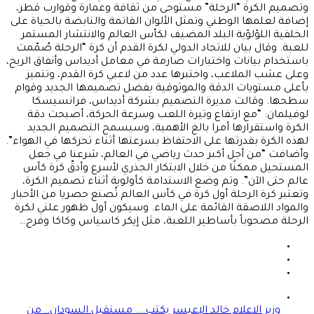
وتصميم الكرة “الرحلة” مستوحى من ثقافة وعمارة وقوارب قطر،
إضافة لعلمها الوطني وتمثل الألوان القاتمة والنابضة بالحياة على
الخلفية اللؤلؤية البلد المضيف لكأس العالم والانتشار المستمر
للعبة. وقال بيان للاتحاد الدولي لكرة القدم أن كرة “الرحلة صُمّمت
باستخدام بيانات واختبارات صارمة في معامل أديداس وأنفاق الريح،
وعلى عشب الملاعب، واختبرها عدد من لاعبي كرة القدم، وتتميز
بأعلى مستويات الدقة والموثوقية بفضل تصميمها الجديد وقوام
سطحها. وقالت مديرة التصميم بشركة أديداس، فرانسيسكا
لوفيلمان: “مع ارتفاع وتيرة اللعب وسرعة الحركة، أصبحت دقة
الكرة واستقرارها أمرا بالغ الأهمية، وسيسمح التصميم الجديد
لهذه الكرة بقدرتها على الاحتفاظ بسرعتها أثناء تحركها في الهواء”.
وأضافت “من أجل أكبر حدث رياضي في العالم، شرعنا في جعل
المستحيل ممكنًا من خلال الابتكار الجذري لأسرع وأدقّ كرة كأس
عالم حتى الآن”. وتم وضع الاستدامة كأولوية أثناء تصميم الكرة،
وتعتبر كرة الرحلة أول كرة في كأس العالم تُصنع حصريا من الأحبار
والمواد اللاصقة القائمة على الماء. وسيكون أول ظهور علني لكرة
الرحلة مصحوباً بأساطير اللعبة، مثل إيكر كاسياس وكاكا وفرح…
وزير الاعلام خالد الإعيسر يكتب…. مستقبل السودان.. من