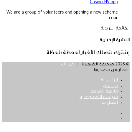
Casino NV app
We are a group of volunteers and opening a new scheme
in our...
القائمة البريدية
النشرة الإخبارية
إشترك لتصلك الأخبار لححظة بلحظة
© 2026 صحيفة الظهيرة |
مي تك
الاخبار من مصدرها
الرئيسية
من نحن
خارطة الموقع
سياسة الخصوصية
اتصل بنا
فيسبوك
‫X
زر