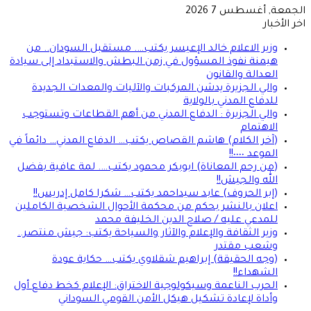
الجمعة, أغسطس 7 2026
اخر الأخبار
وزير الاعلام خالد الإعيسر يكتب…. مستقبل السودان.. من
هيمنة نفوذ المسؤول في زمن البطش والاستبداد إلى سيادة
العدالة والقانون
والي الجزيرة يدشن المركبات والآليات والمعدات الجديدة
للدفاع المدني بالولاية
والي الجزيرة : الدفاع المدني من أهم القطاعات وتستوجب
الاهتمام
(آخر الكلام) هاشم القصاص يكتب… الدفاع المدني… دائماً في
الموعد ٠٠٠٠!!
(من رحم المعاناة) ابوبكر محمود يكتب…. لمة عافية بفضل
الله والجيش!!
(إبر الحروف) عابد سيداحمد يكتب… شكرا كامل إدريس!!
اعلان بالنشر بحكم من محكمة الأحوال الشخصية الكاملين
للمدعي عليه / صلاح الدين الخليفة محمد
وزير الثقافة والإعلام والآثار والسياحة يكتب: جيش منتصر..
وشعب مقتدر
(وجه الحقيقة) إبراهيم شقلاوي يكتب… حكاية عودة
الشهداء!!
الحرب الناعمة وسيكولوجية الاختراق: الإعلام كخط دفاع أول
وأداة لإعادة تشكيل هيكل الأمن القومي السوداني