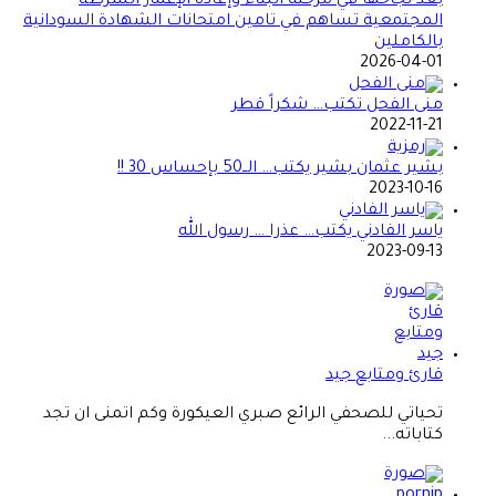
بعد نجاحها في مرحلة البناء وإعادة الإعمار الشرطة
المجتمعية تساهم في تامين امتحانات الشهادة السودانية
بالكاملين
2026-04-01
منى الفحل تكتب… شكراً قطر
2022-11-21
بشير عثمان بشير يكتب… الــ50 بإحساس 30 !!
2023-10-16
ياسر الفادني يكتب… عذرا … رسول الله
2023-09-13
قارئ ومتابع جيد
تحياتي للصحفي الرائع صبري العيكورة وكم اتمنى ان تجد
كتاباته...