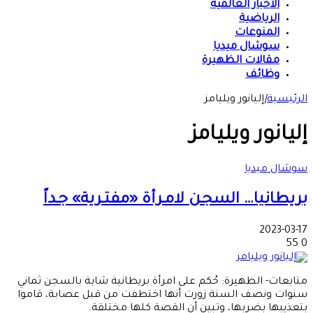
الأخبار العالمية
الرياضية
المنوعات
سوشال ميديا
مقالات الظهيرة
وظائف
الرئيسية
|
إليانور ويليامز
إليانور ويليامز
سوشال ميديا
بريطانيا… السجـن لامـرأة «مفتـرية» جـداً
2023-03-17
55
0
متابعات- الظهيرة: حُكم على امرأة بريطانية شابة بالسجن ثماني
سنوات ونصف السنة زورت أنها اختطفت من قبل عصابة، قاموا
بتعذيبها بضربها، وتبين أن القصة كلها مختلقة.