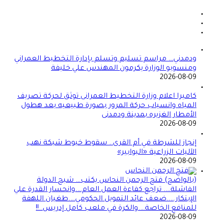
ودمدني… مراسم تسليم وتسلم بإدارة التخطيط العمراني
ومنسوبو الوزارة يكرمون المهندس علي خليفة
2026-08-09
كاميرا اعلام وزارة التخطيط العمرانى توثق لحركة تصريف
المياه وانسياب حركة المرور بصورة طبيعيه بعد هطول
الأمطار الغزيره بمدينة ودمدنى
2026-08-09
إنجاز للشرطة في أم القرى.. سقوط خيوط شبكة نهب
الآليات الزراعية «البوابير»
2026-08-09
(بالواضح) فتح الرحمن النحاس يكتب… شبح الدولة
الفاشلة…. تراجع كفاءة العمل العام….وانحسار القدرة علي
الإبتكار…..ضعف عائد التمويل الحكومي….طغيان اللهفة
للمنافع الخاصة….والكرة في ملعب كامل إدريس..!!
2026-08-09