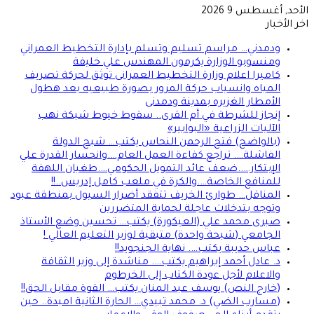
الأحد, أغسطس 9 2026
اخر الأخبار
ودمدني… مراسم تسليم وتسلم بإدارة التخطيط العمراني
ومنسوبو الوزارة يكرمون المهندس علي خليفة
كاميرا اعلام وزارة التخطيط العمرانى توثق لحركة تصريف
المياه وانسياب حركة المرور بصورة طبيعيه بعد هطول
الأمطار الغزيره بمدينة ودمدنى
إنجاز للشرطة في أم القرى.. سقوط خيوط شبكة نهب
الآليات الزراعية «البوابير»
(بالواضح) فتح الرحمن النحاس يكتب… شبح الدولة
الفاشلة…. تراجع كفاءة العمل العام….وانحسار القدرة علي
الإبتكار…..ضعف عائد التمويل الحكومي….طغيان اللهفة
للمنافع الخاصة….والكرة في ملعب كامل إدريس..!!
المناقل… طوارئ الخريف تتفقد أضرار السيول بمنطقة عبود
وتوجه بتدخلات عاجلة لحماية المتضررين
صبرى محمد علي (العيكورة) يكتب… تحسين وضع الأستاذ
الجامعي (شبحة واحدة) متبقية لوزير التعليم العالي !
عباس حديبة يكتب…. نهاية الجنجويد!!
د. عادل أحمد إبراهيم يكتب…. مناشدة إلى وزير الثقافة
والاعلام لأجل عودة الكتاب إلى الخرطوم
(خارج النص) يوسف عبد المنان يكتب… القوة مقابل الحق!!
(مسارب الضي) د. محمد تبيدي… الحارة الثانية امبدة.. حين