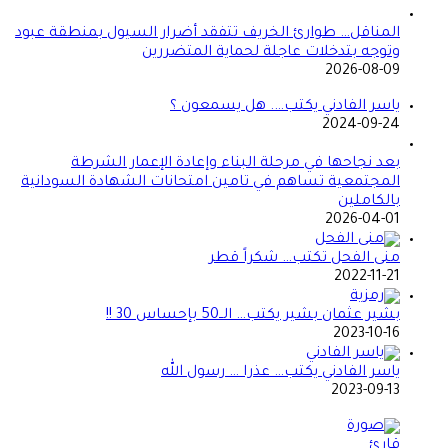
المناقل… طوارئ الخريف تتفقد أضرار السيول بمنطقة عبود
وتوجه بتدخلات عاجلة لحماية المتضررين
2026-08-09
ياسر الفادني يكتب…. هل يسمعون ؟
2024-09-24
بعد نجاحها في مرحلة البناء وإعادة الإعمار الشرطة
المجتمعية تساهم في تامين امتحانات الشهادة السودانية
بالكاملين
2026-04-01
منى الفحل تكتب… شكراً قطر
2022-11-21
بشير عثمان بشير يكتب… الــ50 بإحساس 30 !!
2023-10-16
ياسر الفادني يكتب… عذرا … رسول الله
2023-09-13