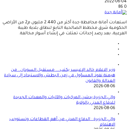
2022-06-04
86
0
استعادت أمانة محافظة جدة أكثر من 2.440 مليون م2 من الأراضي
الحكومية شرق مخطط الصالحية التابع لنطاق بلدية طيبة
الفرعية، بعد رصد إحداثات تمثلت في إنشاء أسوار مخالفة.
وزير الاعلام خالد الإعيسر يكتب…. مستقبل السودان.. من
هيمنة نفوذ المسؤول في زمن البطش والاستبداد إلى سيادة
العدالة والقانون
2026-08-06
والي الجزيرة يدشن المركبات والآليات والمعدات الجديدة
للدفاع المدني بالولاية
2026-08-06
والي الجزيرة : الدفاع المدني من أهم القطاعات وتستوجب
الاهتمام