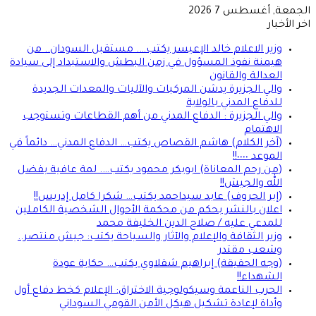
الجمعة, أغسطس 7 2026
اخر الأخبار
وزير الاعلام خالد الإعيسر يكتب…. مستقبل السودان.. من
هيمنة نفوذ المسؤول في زمن البطش والاستبداد إلى سيادة
العدالة والقانون
والي الجزيرة يدشن المركبات والآليات والمعدات الجديدة
للدفاع المدني بالولاية
والي الجزيرة : الدفاع المدني من أهم القطاعات وتستوجب
الاهتمام
(آخر الكلام) هاشم القصاص يكتب… الدفاع المدني… دائماً في
الموعد ٠٠٠٠!!
(من رحم المعاناة) ابوبكر محمود يكتب…. لمة عافية بفضل
الله والجيش!!
(إبر الحروف) عابد سيداحمد يكتب… شكرا كامل إدريس!!
اعلان بالنشر بحكم من محكمة الأحوال الشخصية الكاملين
للمدعي عليه / صلاح الدين الخليفة محمد
وزير الثقافة والإعلام والآثار والسياحة يكتب: جيش منتصر..
وشعب مقتدر
(وجه الحقيقة) إبراهيم شقلاوي يكتب… حكاية عودة
الشهداء!!
الحرب الناعمة وسيكولوجية الاختراق: الإعلام كخط دفاع أول
وأداة لإعادة تشكيل هيكل الأمن القومي السوداني