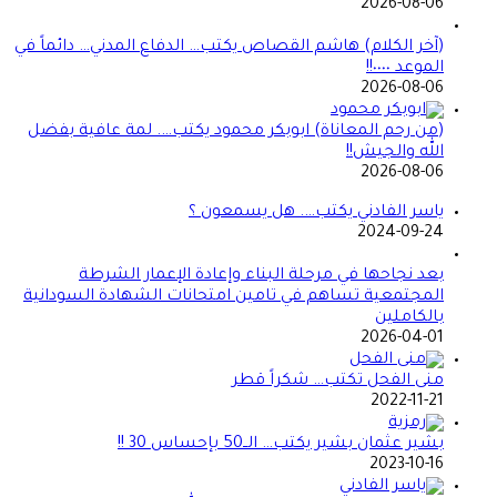
2026-08-06
(آخر الكلام) هاشم القصاص يكتب… الدفاع المدني… دائماً في
الموعد ٠٠٠٠!!
2026-08-06
(من رحم المعاناة) ابوبكر محمود يكتب…. لمة عافية بفضل
الله والجيش!!
2026-08-06
ياسر الفادني يكتب…. هل يسمعون ؟
2024-09-24
بعد نجاحها في مرحلة البناء وإعادة الإعمار الشرطة
المجتمعية تساهم في تامين امتحانات الشهادة السودانية
بالكاملين
2026-04-01
منى الفحل تكتب… شكراً قطر
2022-11-21
بشير عثمان بشير يكتب… الــ50 بإحساس 30 !!
2023-10-16