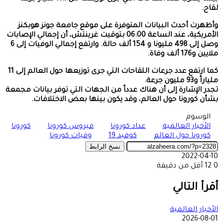
لقاح.
وأظهرت أحدث البيانات المتوفرة على موقع جامعة جونز هوبكنز
الأمريكية، عند الساعة 06:00 بتوقيت غرينتش، أن إجمالي الإصابات
وصل إلى 498 مليونا و 154 ألف حالة. وارتفع إجمالي الوفيات إلى 6
ملايين و176 ألف وفاة.
كما ارتفع عدد جرعات اللقاحات التي جرى توزيعها حول العالم إلى 11
ملياراً و93 مليون جرعة.
تجدر الإشارة إلى أن هناك عدداً من الجهات التي توفر بيانات مجمعة
بشأن كورونا حول العالم، وقد يكون بينها بعض الاختلافات.
الوسوم
الأخبار العالمية
عداد كورونا
فيروس كورونا
كورونا
كورونا حول العالم
كوفيد 19
وفيات كورونا
نسخ الرابط
2022-04-10
0
12
أقل من دقيقة
‫X
طباعة
تيلقرام
ماسنجر
ماسنجر
واتساب
مشاركة
فيسبوك
عبر
أقرأ التالي
البريد
الأخبار العالمية
2026-08-01