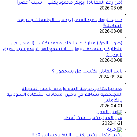
(من رحم المعاناة) ابوبكر محمود يكتب…. سبت أخضر!!
2026-08-08
د. عبد الوهاب عبد الفضيل يكتب… الجامعات والجودة
الشاملة!!
2026-08-08
(صوت الحق) مبارك عبد القادر محمد يكتب… (الميدان في
انتظارك يا سعادة البرهان…. لا تسمع لهم فإنهم سبب حريق
الوطن )
2026-08-08
ياسر الفادني يكتب…. هل يسمعون ؟
2024-09-24
بعد نجاحها في مرحلة البناء وإعادة الإعمار الشرطة
المجتمعية تساهم في تامين امتحانات الشهادة السودانية
بالكاملين
2026-04-01
منى الفحل تكتب… شكراً قطر
2022-11-21
بشير عثمان بشير يكتب… الــ50 بإحساس 30 !!