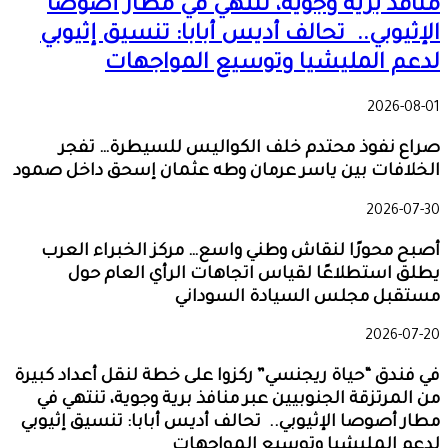
منافذ برية وجوية، تنتهي في مطار أصوصا
الإثيوبي.. تحالف أديس أبابا: تنسيق إثيوبي
لدعم المليشيا وتوسيع المواجهات
2026-08-01
صراع نفوذ محتدم خلف الكواليس للسيطرة… تفجر
الخلافات بين ياسر عرمان وطه عثمان إسحق داخل صمود
2026-07-30
أصبح محورًا لنقاش وطني واسع… مركز الخبراء العرب
يطلق استطلاعًا لقياس اتجاهات الرأي العام حول
مستقبل مجلس السيادة السوداني
2026-07-20
في فندق “حياة ريجنسي” ركزوا على خطة لنقل أعداد كبيرة
من المرتزقة الجنوبيين عبر منافذ برية وجوية، تنتهي في
مطار أصوصا الإثيوبي.. تحالف أديس أبابا: تنسيق إثيوبي
لدعم المليشيا وتوسيع المواجهات