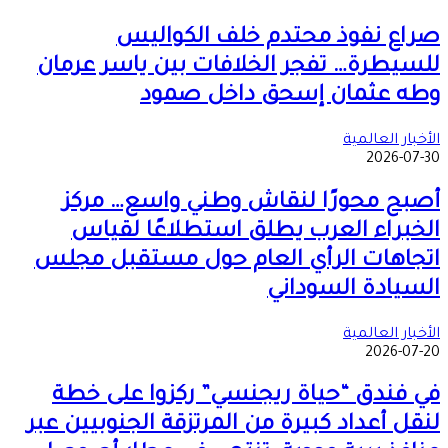
صراع نفوذ محتدم خلف الكواليس
للسيطرة… تفجر الخلافات بين ياسر عرمان
وطه عثمان إسحق داخل صمود
الأخبار العالمية
2026-07-30
أصبح محورًا لنقاش وطني واسع… مركز
الخبراء العرب يطلق استطلاعًا لقياس
اتجاهات الرأي العام حول مستقبل مجلس
السيادة السوداني
الأخبار العالمية
2026-07-20
في فندق “حياة ريجنسي” ركزوا على خطة
لنقل أعداد كبيرة من المرتزقة الجنوبيين عبر