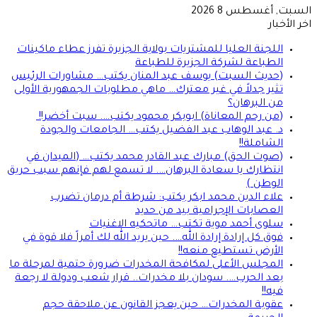
السبت, أغسطس 8 2026
اخر الأخبار
اللجنة العليا للمشتريات بولاية الجزيرة تفرز عطاء ماكينات
الطباعة لشركة الجزيرة للطباعة
(حديث السبت) يوسف عبد المنان يكتب… مشاورات الرئيس
تثير جدلاً في غير معترك… ماهي مطلوبات الجمهورية الأولى
من البرهان؟
(من رحم المعاناة) ابوبكر محمود يكتب…. سبت أخضر!!
د. عبد الوهاب عبد الفضيل يكتب… الجامعات والجودة
الشاملة!!
(صوت الحق) مبارك عبد القادر محمد يكتب… (الميدان في
انتظارك يا سعادة البرهان…. لا تسمع لهم فإنهم سبب حريق
الوطن )
علاء الدين محمد ابكر يكتب: شرطة أم درمان تضرب
العصابات الإجرامية بيد من حديد
سلوى أحمد موية تكتب… ماتحكيه الاغنيات
فوق كل إرادة إرادة الله…. حين يريد الله لك أمراً فلا قوة في
الأرض تستطيع منعه!!
المجلس الأعلى لمكافحة المخدرات ضرورة حتمية لمرحلة ما
بعد الحرب…. سودان بلا مخدرات.. قرار شعب ودولة لا رجعة
فيه!!
عقوبة المخدرات… حين يعجز القانون عن ملاحقة حجم