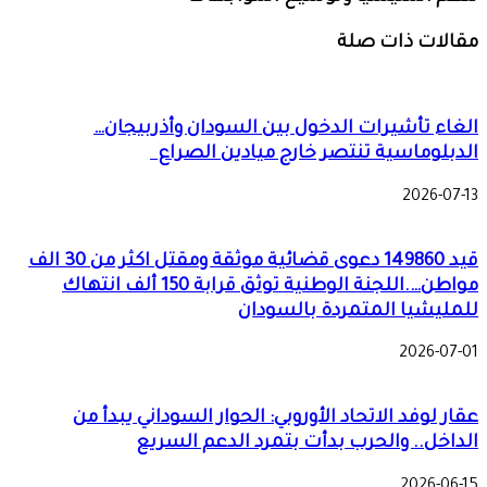
مقالات ذات صلة
الغاء تأشيرات الدخول بين السودان وأذربيجان…
الدبلوماسية تنتصر خارج ميادين الصراع
2026-07-13
قيد 149860 دعوى قضائية موثقة ومقتل اكثر من 30 الف
مواطن….اللجنة الوطنية توثق قرابة 150 ألف انتهاك
للمليشيا المتمردة بالسودان
2026-07-01
عقار لوفد الاتحاد الأوروبي: الحوار السوداني يبدأ من
الداخل.. والحرب بدأت بتمرد الدعم السريع
2026-06-15