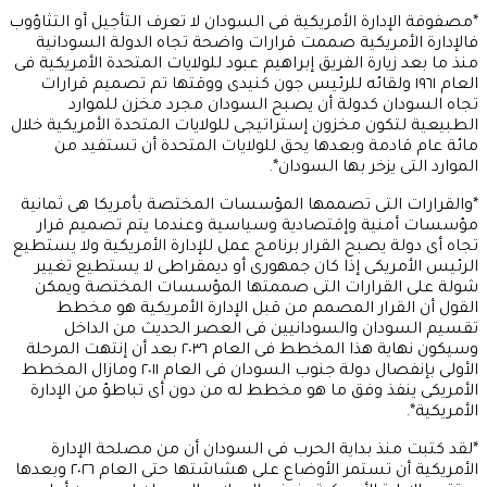
*مصفوفة الإدارة الأمريكية فى السودان لا تعرف التأجيل أو التثاؤوب
فالإدارة الأمريكية صممت قرارات واضحة تجاه الدولة السودانية
منذ ما بعد زيارة الفريق إبراهيم عبود للولايات المتحدة الأمريكية فى
العام ١٩٦١ ولقائه للرئيس جون كنيدى ووقتها تم تصميم قرارات
تجاه السودان كدولة أن يصبح السودان مجرد مخزن للموارد
الطبيعية لتكون مخزون إستراتيجى للولايات المتحدة الأمريكية خلال
مائة عام قادمة وبعدها يحق للولايات المتحدة أن تستفيد من
الموارد التى يزخر بها السودان*.
*والقرارات التى تصممها المؤسسات المختصة بأمريكا هى ثمانية
مؤسسات أمنية وإقتصادية وسياسية وعندما يتم تصميم قرار
تجاه أى دولة يصبح القرار برنامج عمل للإدارة الأمريكية ولا يستطيع
الرئيس الأمريكى إذا كان جمهورى أو ديمقراطى لا يستطيع تغيير
شولة على القرارات التى صممتها المؤسسات المختصة ويمكن
القول أن القرار المصمم من قبل الإدارة الأمريكية هو مخطط
تقسيم السودان والسودانيين فى العصر الحديث من الداخل
وسيكون نهاية هذا المخطط فى العام ٢٠٣٦ بعد أن إنتهت المرحلة
الأولى بإنفصال دولة جنوب السودان فى العام ٢٠١١ ومازال المخطط
الأمريكى ينفذ وفق ما هو مخطط له من دون أى تباطؤ من الإدارة
الأمريكية*.
*لقد كتبت منذ بداية الحرب فى السودان أن من مصلحة الإدارة
الأمريكية أن تستمر الأوضاع على هشاشتها حتى العام ٢٠٢٦ وبعدها