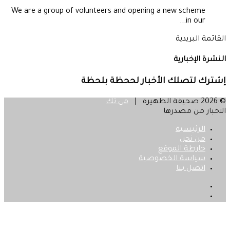
We are a group of volunteers and opening a new scheme
in our...
القائمة البريدية
النشرة الإخبارية
إشترك لتصلك الأخبار لححظة بلحظة
© 2026 صحيفة الظهيرة |
مي تك
الاخبار من مصدرها
الرئيسية
من نحن
خارطة الموقع
سياسة الخصوصية
اتصل بنا
فيسبوك
‫X
زر
الذهاب