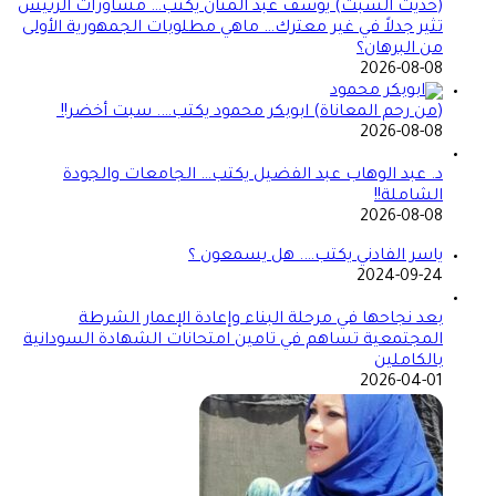
(حديث السبت) يوسف عبد المنان يكتب… مشاورات الرئيس
تثير جدلاً في غير معترك… ماهي مطلوبات الجمهورية الأولى
من البرهان؟
2026-08-08
(من رحم المعاناة) ابوبكر محمود يكتب…. سبت أخضر!!
2026-08-08
د. عبد الوهاب عبد الفضيل يكتب… الجامعات والجودة
الشاملة!!
2026-08-08
ياسر الفادني يكتب…. هل يسمعون ؟
2024-09-24
بعد نجاحها في مرحلة البناء وإعادة الإعمار الشرطة
المجتمعية تساهم في تامين امتحانات الشهادة السودانية
بالكاملين
2026-04-01