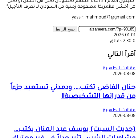
*سيكون العام ٢٠٢٦ عام السلام بالسودان بالتى هى أحسن أو بالتى
هى أخشن فلأمريكا مصفوفة زمنية فى السودان لا تعرف التأجيل*.
yassir. mahmoud71@gmail.com
نسخ الرابط
2026-01-01
0
30
2 دقائق
‫X
طباعة
تيلقرام
ماسنجر
ماسنجر
واتساب
مشاركة
فيسبوك
عبر
أقرأ التالي
البريد
مقالات الظهيرة
2026-08-08
حنان القاضى تكتب…. ودمدني تستعيد جزءاً
من قدراتها التشخيصية!!
مقالات الظهيرة
2026-08-08
(حديث السبت) يوسف عبد المنان يكتب…