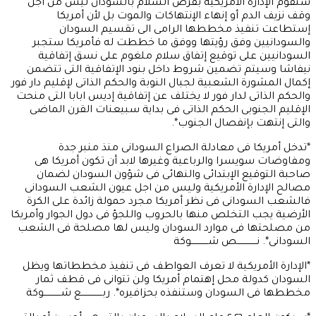
ستقوم الإدارة الأمريكية بفرض السلام بالسودان ليس من أجل
وقف نزيف الدم أو إنهاء الإنتهاكات والموت بل لأن أمريكا
إستطاعت تنفيذ مخططها الرامى الى تقسيم السودان
والسودانيين وفق رؤيتها ووفق ما خططت له فأمريكا ستجبر
السودانيين على توقيع إتفاق سلام ملغوم على نسق إتفاقية
نيفاشا وسيتم تضمين شروط داخل بنود الإتفاقية التى تتضمن
إكمال المشورة الشعبية لجبال النوبة والحكم الذاتى لإقليم دار فور
والحكم الذاتى لدار فور لا يختلف عن إتفاقية إديس ابابا التى منحت
الإقليم الجنوبى الحكم الذاتى فى بداية سبيعنات القرن الماضى
والتى إنتهت بإنفصال الجنوب*.
*تدخل أمريكا فى معادلة الصراع السودانى منذ منبر جدة
ومفاوضات سويسرا والرباعية وغيرها لابد أن تكون أمريكا هى
صاحبة التوقيع الإبتدائى والنهائى فى شؤون السودان لضمان
مصالح الإدارة الأمريكية وليس من اجل عيون الشعب السودانى
فالشعب السودانى فى نظر أمريكا مجرد حمولة زائدة على الكرة
الأرضية يجب التخلص منها بالحروب واللجؤ فى دول الجوار وأمريكا
من مصلحتها فى موارد السودان وليس لها مصلحة فى الشعب
السودانى*. نــــــــــــــص شــــــــــــوكة
*الإدارة الأمريكية لا تعرف العواطف فى تنفيذ مخططاتها ويظل
السودان كدولة محل إهتمام أمريكا ولن تتوانى فى قطف ثمار
مخططها فى السودان وستنفذه بحزافيره*. ربـــــــــــــــع شــــــــــــوكة