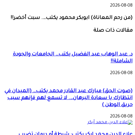
2026-08-08
(من رحم المعاناة) ابوبكر محمود يكتب…. سبت أخضر!!
مقالات ذات صلة
د. عبد الوهاب عبد الفضيل يكتب… الجامعات والجودة
الشاملة!!
2026-08-08
(صوت الحق) مبارك عبد القادر محمد يكتب… (الميدان في
انتظارك يا سعادة البرهان…. لا تسمع لهم فإنهم سبب
حريق الوطن )
2026-08-08
علاء الدين محمد ابكر يكتب: شرطة أم درمان تضرب