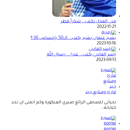
منى الفحل تكتب… شكراً قطر
2022-11-21
بشير عثمان بشير يكتب… الــ50 بإحساس 30 !!
2023-10-16
ياسر الفادني يكتب… عذرا … رسول الله
2023-09-13
قارئ ومتابع جيد
تحياتي للصحفي الرائع صبري العيكورة وكم اتمنى ان تجد
كتاباته...
pornip