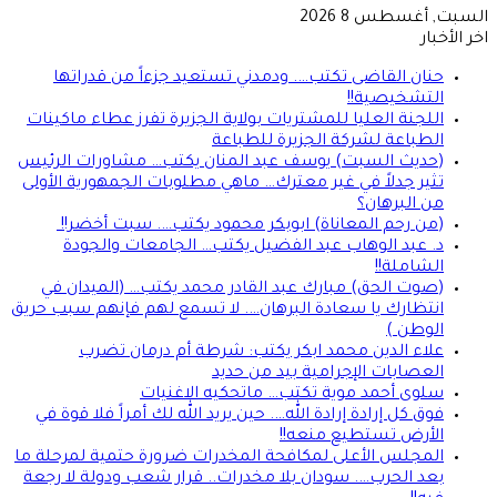
السبت, أغسطس 8 2026
اخر الأخبار
حنان القاضى تكتب…. ودمدني تستعيد جزءاً من قدراتها
التشخيصية!!
اللجنة العليا للمشتريات بولاية الجزيرة تفرز عطاء ماكينات
الطباعة لشركة الجزيرة للطباعة
(حديث السبت) يوسف عبد المنان يكتب… مشاورات الرئيس
تثير جدلاً في غير معترك… ماهي مطلوبات الجمهورية الأولى
من البرهان؟
(من رحم المعاناة) ابوبكر محمود يكتب…. سبت أخضر!!
د. عبد الوهاب عبد الفضيل يكتب… الجامعات والجودة
الشاملة!!
(صوت الحق) مبارك عبد القادر محمد يكتب… (الميدان في
انتظارك يا سعادة البرهان…. لا تسمع لهم فإنهم سبب حريق
الوطن )
علاء الدين محمد ابكر يكتب: شرطة أم درمان تضرب
العصابات الإجرامية بيد من حديد
سلوى أحمد موية تكتب… ماتحكيه الاغنيات
فوق كل إرادة إرادة الله…. حين يريد الله لك أمراً فلا قوة في
الأرض تستطيع منعه!!
المجلس الأعلى لمكافحة المخدرات ضرورة حتمية لمرحلة ما
بعد الحرب…. سودان بلا مخدرات.. قرار شعب ودولة لا رجعة