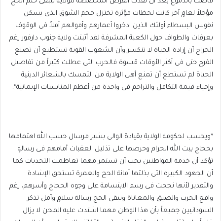
فاضت بالدموع بعد أن نفدت الفرص المخصصة للولاية ليبقى حلم الحج
مؤجلاً لعامٍ آخر كانت لحظات مؤثرة تختزل حجم الشوق الذى يسكن
نفوس البسطاء أولئك الذين ادخروا أعمارهم وأموالهم أملاً فى الوقوف
بعرفات والطواف حول الكعبة المشرفة لقد أثبتت ولاية جنوب دارفور رغم
الجراح أن إرادة الحياة لا تنكسر وأن الشعوب القوية تستطيع أن تصنع
الفرح حتى فى أكثر الأوقات قسوة فالحرب التى عطلت كثيراً من تفاصيل
الحياة لم تستطع أن تمنع أهل الولاية من التمسك بالشعائر الدينية
وإحياء قيمة التكافل والتراحم فى واحدة من أعظم المناسبات الإيمانية*.
*ويحسب لحكومة الولاية بقيادة الوالى بشير مرسال حسب الله اهتمامها
بحجاج بيت الله الحرام وحرصها على تذليل العقبات أمامهم فى رسالةٍ
تؤكد أن خدمة المواطنين يجب أن تستمر مهما تعاظمت التحديات كما
أن الجهود الكبيرة التى بذلتها أمانة الحج والعمرة تستحق الإشادة
والتقدير لأنها نجحت فى رسم الابتسامة على وجوه الحجاج وأسرهم، رغم
واقع الحرب والضيق والمعاناة ويبقى الحج رسالة سلامٍ وأمل تذكر
السودانيين جميعاً بأن هذا الوطن مهما اشتدت عليه المحن لا يزال