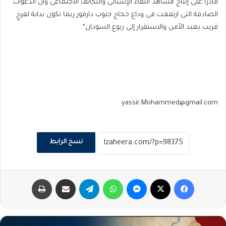
قادراً على إنتاج مشاهد النقاء الإنسانى والتكاتف الاجتماعى وأن الدعوات
الصادقة التى ارتفعت فى وداع حجاج جنوب دارفور ربما تكون بداية لفرجٍ
قريب يعيد الأمن والاستقرار إلى ربوع السودان*.
yassir.Mohammed@gmail.com
نسخ الرابط
فيسبوك
‫X
ماسنجر
واتساب
تيلقرام
مشاركة عبر البريد
طباعة