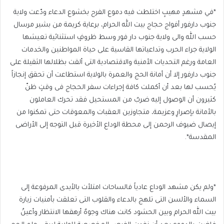
*في مشهدٍ مهيبٍ اختلطت فيه دموع الفرح بخشوع الدعاء ودّعت ولاية
جنوب دارفور أفواج حجاج بيت الله الحرام، برعاية كريمة من بشير مرسال
حسب الله والى ولاية جنوب دار فور وسط ظروفٍ استثنائية تعيشها
الولاية جراء الحرب وتداعياتها القاسية على حياة المواطنين والخدمات
العامة ورغم التحديات الأمنية والاقتصادية التى ألقت بظلالها الثقيلة على
جنوب دارفور إلا أن أمانة الحج والعمرة بالولاية استطاعت أن تحقق إنجازاً
يُحسب لها بعد أن أكملت كافة إجراءات سفر الحجاج فى وقتٍ ظنّ
كثيرون أن الوصول إليه ضربٌ من المستحيل فقد تحرك العاملون
بالأمانة بإصرارٍ وعزيمة، متجاوزين العقبات والمعوقات حتى تمكنوا من
إيصال ضيوف الرحمن إلى محطة الوداع الأخيرة قبل التوجه إلى الأراضى
المقدسة*.
*ولم يكن مشهد الوداع عادياً فالساحات امتلأت بالأيدى المرفوعة إلى
السماء والألسن التى تلهج بالدعاء والقلوب التى تعلقت بأمنيات زيارة
بيت الله الحرام وبين الحشود كانت هناك وجوهٌ أرهقها الانتظار وأعينٌ