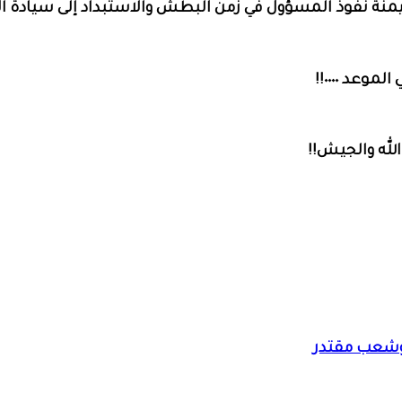
يمنة نفوذ المسؤول في زمن البطش والاستبداد إلى سيادة ال
عد ٠٠٠٠!!
لله والجيش!!
. وشعب مقتدر