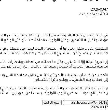
2026-03-17
0
40
دقيقة واحدة
في وقتٍ تعيش فيه البلاد واحدة من أعقد مراحلها، حيث الحرب والدمار 
عودة لجنة إزالة التمكين. وكأن الأولويات قد اختلطت، أو كأن الواقع
الحقيقة التي لا يمكن تجاوزها أن السودان اليوم ليس في لحظة ترفٍ
هذا السياق، يصبح من المشروع التساؤل: هل هذا هو التوقيت المناسب ل
إن تجربة لجنة إزالة التمكين، بكل ما حملته من أهداف وشعارات، كانت
شاملة تُنصف التجربة أو تُصحّح مسارها. وبالتالي، فإن إعادة طرحها 
الأخطر من ذلك أن الميديا، بدلاً من أن تنشغل بنقل معاناة الناس وتس
إلى خطاب يلمّ الشمل، لا يوسّع دائرة الانقسام.
إن الحرب لا تُدار بالشعارات، ولا تُواجه بإثارة ملفات خلافية، بل تح
بإعادة إنتاج أدوات الماضي اليوم، الأولوية ليست لمن يعود إلى المشهد
نسخ الرابط
2026-03-17