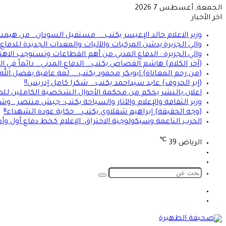
الجمعة, أغسطس 7 2026
اخر الأخبار
وزير الاعلام خالد الإعيسر يكتب…. مستقبل السودان.. من هيمن
والي الجزيرة يدشن المركبات والآليات والمعدات الجديدة للدفاع ا
والي الجزيرة : الدفاع المدني من أهم القطاعات وتستوجب الاهت
(آخر الكلام) هاشم القصاص يكتب… الدفاع المدني… دائماً في الموعد 
(من رحم المعاناة) ابوبكر محمود يكتب…. لمة عافية بفضل الله
(إبر الحروف) عابد سيداحمد يكتب… شكرا كامل إدريس!!
اعلان بالنشر بحكم من محكمة الأحوال الشخصية الكاملين للمد
وزير الثقافة والإعلام والآثار والسياحة يكتب: جيش منتصر.. و
(وجه الحقيقة) إبراهيم شقلاوي يكتب… حكاية عودة الشهداء!!
الحرب الناعمة وسيكولوجية الاختراق: الإعلام كخط دفاع أول وأ
℃
الرياض
39
تسجيل
الوضع
الدخول
المظلم
بحث
عن
الوضع
تسجيل
المظلم
الدخول