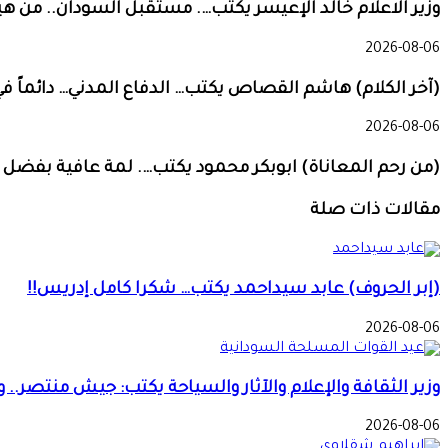
وزير الاعلام خالد الإعيسر يكتب…. مستقبل السودان.. من ه
2026-08-06
(آخر الكلام) هاشم القصاص يكتب… الدفاع المدني… دائماً في المو
2026-08-06
(من رحم المعاناة) ابوبكر محمود يكتب…. لمة عافية بفضل ا
مقالات ذات صلة
(إبر الحروف) عابد سيداحمد يكتب… شكرا كامل إدريس!!
2026-08-06
وزير الثقافة والإعلام والآثار والسياحة يكتب: جيش منتصر.
2026-08-06