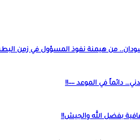
سودان.. من هيمنة نفوذ المسؤول في زمن البطش
ائماً في الموعد ٠٠٠٠!!
عافية بفضل الله والجيش!!