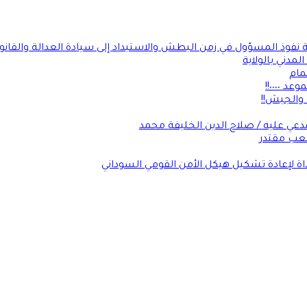
ة نفوذ المسؤول في زمن البطش والاستبداد إلى سيادة العدالة والقانو
لمدني بالولاية
مام
٠٠٠٠!!
 والجيش!!
عي عليه / صلاح الدين الخليفة محمد
شعب مقتدر
داة لإعادة تشكيل هيكل الأمن القومي السوداني