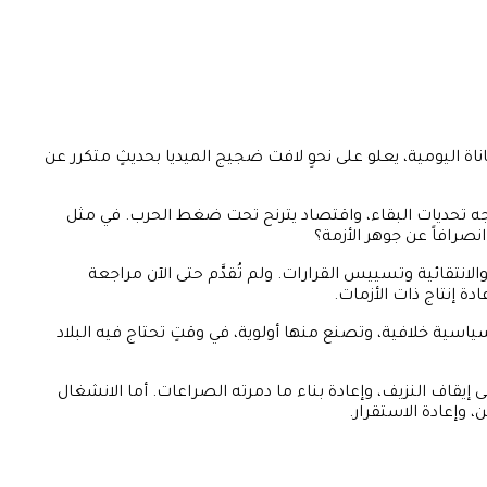
اة اليومية، يعلو على نحوٍ لافت ضجيج الميديا بحديثٍ متكرر عن
جه تحديات البقاء، واقتصاد يترنح تحت ضغط الحرب. في مثل
صرافاً عن جوهر الأزمة؟
انتقائية وتسييس القرارات. ولم تُقدَّم حتى الآن مراجعة
ة إنتاج ذات الأزمات.
ياسية خلافية، وتصنع منها أولوية، في وقتٍ تحتاج فيه البلاد
ى إيقاف النزيف، وإعادة بناء ما دمرته الصراعات. أما الانشغال
 وإعادة الاستقرار.