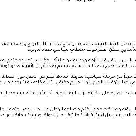
يطال البنية التحتية، والمواطن يرزح تحت وطأة النزوح والفقد والمعان
 المأساوي يمكن القفز فوقه بخطابٍ سياسي معاد تدويره.
 سياسي، بل في قلب أزمة وجودية؛ دولة تتآكل مؤسساتها، ومجتمع يوا
إعادة طرح قضايا خلافية لم تُحسم بعد؟ أم أن الأمر لا يعدو كونه ان
 جزءاً من مرحلة سياسية سابقة، شابها كثير من الجدل حول العدالة وال
في هذا التوقيت الحرج، دون تقييم حقيقي، يثير مخاوف مشروعة من إعاد
ليط الضوء على الكارثة الإنسانية، تنجرف أحياناً وراء تضخيم قضايا س
تاج إلى رؤية وطنية جامعة، تُقدّم مصلحة الوطن على ما سواها، وتعمل عل
 السياسي، بل لكيفية إنقاذ ما تبقى من الدولة، وكيفية حماية المواطن،