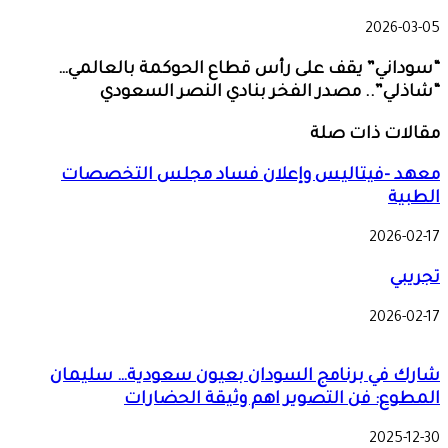
2026-03-05
“سوداني” يقف على رأس قطاع الحوكمة بالعالمي…
“شاذلي”.. مصدر الفخر بنادي النصر السعودي
مقالات ذات صلة
معهد -فيتاليس وإعلان فساد مجلس التخصصات
الطبية
2026-02-17
تجريبي
2026-02-17
شارك في برنامج السودان بعيون سعودية… سليمان
المطوع: فن التصوير اهم وثيقة الحضارات
2025-12-30