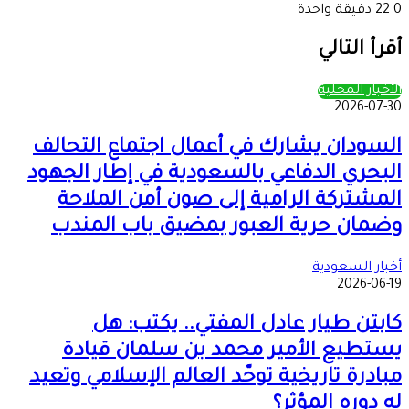
0
22
دقيقة واحدة
‫X
طباعة
تيلقرام
ماسنجر
ماسنجر
واتساب
مشاركة
فيسبوك
عبر
أقرأ التالي
البريد
الأخبار المحلية
2026-07-30
السودان يشارك في أعمال اجتماع التحالف
البحري الدفاعي بالسعودية في إطار الجهود
المشتركة الرامية إلى صون أمن الملاحة
وضمان حرية العبور بمضيق باب المندب
أخبار السعودية
2026-06-19
كابتن طيار عادل المفتي.. يكتب: هل
يستطيع الأمير محمد بن سلمان قيادة
مبادرة تاريخية توحّد العالم الإسلامي وتعيد
له دوره المؤثر؟