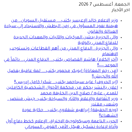
الجمعة, أغسطس 7 2026
اخر الأخبار
وزير الاعلام خالد الإعيسر يكتب…. مستقبل السودان.. من
هيمنة نفوذ المسؤول في زمن البطش والاستبداد إلى سيادة
العدالة والقانون
والي الجزيرة يدشن المركبات والآليات والمعدات الجديدة
للدفاع المدني بالولاية
والي الجزيرة : الدفاع المدني من أهم القطاعات وتستوجب
الاهتمام
(آخر الكلام) هاشم القصاص يكتب… الدفاع المدني… دائماً في
الموعد ٠٠٠٠!!
(من رحم المعاناة) ابوبكر محمود يكتب…. لمة عافية بفضل
الله والجيش!!
(إبر الحروف) عابد سيداحمد يكتب… شكرا كامل إدريس!!
اعلان بالنشر بحكم من محكمة الأحوال الشخصية الكاملين
للمدعي عليه / صلاح الدين الخليفة محمد
وزير الثقافة والإعلام والآثار والسياحة يكتب: جيش منتصر..
وشعب مقتدر
(وجه الحقيقة) إبراهيم شقلاوي يكتب… حكاية عودة
الشهداء!!
الحرب الناعمة وسيكولوجية الاختراق: الإعلام كخط دفاع أول
وأداة لإعادة تشكيل هيكل الأمن القومي السوداني