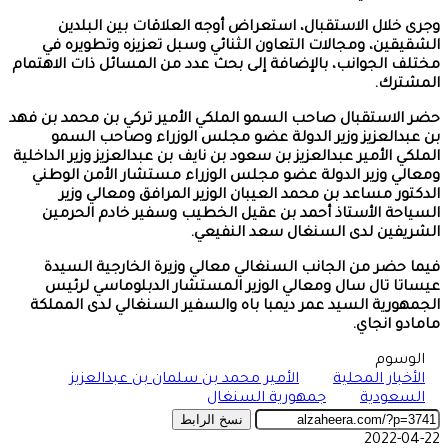
وجرى خلال الاستقبال، استعراض أوجه العلاقات بين البلدين
الشقيقين، ومجالات التعاون الثنائي وسبل تعزيزه وتطويره في
مختلف الجوانب، بالإضافة إلى بحث عدد من المسائل ذات الاهتمام
المشترك.
حضر الاستقبال صاحب السمو الملكي الأمير تركي بن محمد بن فهد
بن عبدالعزيز وزير الدولة عضو مجلس الوزراء وصاحب السمو
الملكي الأمير عبدالعزيز بن سعود بن نايف بن عبدالعزيز وزير الداخلية
ومعالي وزير الدولة عضو مجلس الوزراء مستشار الأمن الوطني
الدكتور مساعد بن محمد العيبان الوزير المرافق ومعالي وزير
السياحة الأستاذ أحمد بن عقيل الخطيب وسفير خادم الحرمين
الشريفين لدى السنغال سعد النفيعي.
فيما حضر من الجانب السنغالي معالي وزيرة الخارجية السيدة
عيساتا تال سال ومعالي الوزير المستشار الدبلوماسي لرئيس
الجمهورية السيد عمر ديمبا باه والسفير السنغالي لدى المملكة
مامادو انجاي.
الوسوم
الأخبار المحلية
الأمير محمد بن سلمان بن عبدالعزيز
السعودية
جمهورية السنغال
نسخ الرابط
2022-04-22