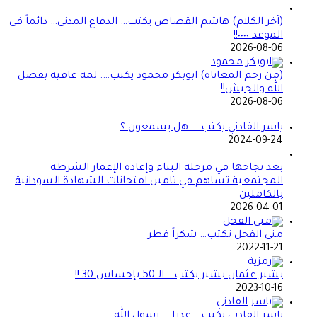
(آخر الكلام) هاشم القصاص يكتب… الدفاع المدني… دائماً في
الموعد ٠٠٠٠!!
2026-08-06
(من رحم المعاناة) ابوبكر محمود يكتب…. لمة عافية بفضل
الله والجيش!!
2026-08-06
ياسر الفادني يكتب…. هل يسمعون ؟
2024-09-24
بعد نجاحها في مرحلة البناء وإعادة الإعمار الشرطة
المجتمعية تساهم في تامين امتحانات الشهادة السودانية
بالكاملين
2026-04-01
منى الفحل تكتب… شكراً قطر
2022-11-21
بشير عثمان بشير يكتب… الــ50 بإحساس 30 !!
2023-10-16
ياسر الفادني يكتب… عذرا … رسول الله