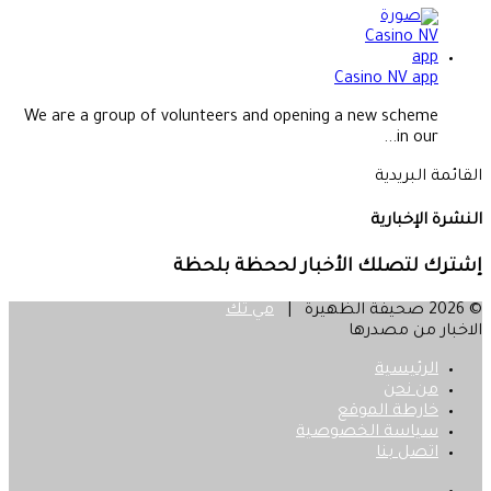
Casino NV app
We are a group of volunteers and opening a new scheme
in our...
القائمة البريدية
النشرة الإخبارية
إشترك لتصلك الأخبار لححظة بلحظة
© 2026 صحيفة الظهيرة |
مي تك
الاخبار من مصدرها
الرئيسية
من نحن
خارطة الموقع
سياسة الخصوصية
اتصل بنا
فيسبوك