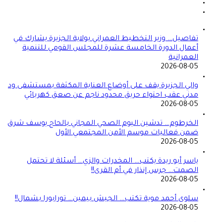
تفاصيل… وزير التخطيط العمراني بولاية الجزيرة يشارك في
أعمال الدورة الخامسة عشرة للمجلس القومي للتنمية
العمرانية
2026-08-05
والي الجزيرة يقف على أوضاع العناية المكثفة بمستشفى ود
مدني عقب احتواء حريق محدود ناجم عن صعق كهربائي
2026-08-05
الخرطوم… تدشين اليوم الصحي المجاني بالحاج يوسف شرق
ضمن فعاليات موسم الأمن المجتمعي الأول
2026-08-05
ياسر أبو ريدة يكتب… المخدرات والزي… أسئلة لا تحتمل
الصمت… جرس إنذار في أم القرى!!
2026-08-05
سلوى أحمد موية تكتب… الجيش بيمين… تورابورا بشمال!!
2026-08-05