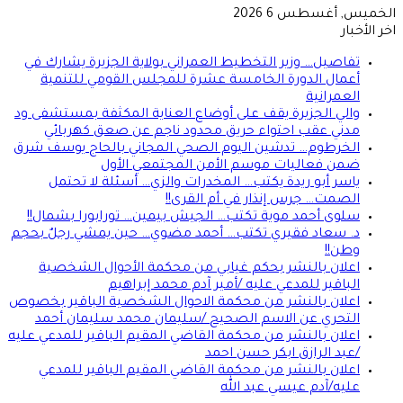
الخميس, أغسطس 6 2026
اخر الأخبار
تفاصيل… وزير التخطيط العمراني بولاية الجزيرة يشارك في
أعمال الدورة الخامسة عشرة للمجلس القومي للتنمية
العمرانية
والي الجزيرة يقف على أوضاع العناية المكثفة بمستشفى ود
مدني عقب احتواء حريق محدود ناجم عن صعق كهربائي
الخرطوم… تدشين اليوم الصحي المجاني بالحاج يوسف شرق
ضمن فعاليات موسم الأمن المجتمعي الأول
ياسر أبو ريدة يكتب… المخدرات والزي… أسئلة لا تحتمل
الصمت… جرس إنذار في أم القرى!!
سلوى أحمد موية تكتب… الجيش بيمين… تورابورا بشمال!!
د. سعاد فقيري تكتب… أحمد مضوي… حين يمشي رجلٌ بحجم
وطن!!
اعلان بالنشر بحكم غيابي من محكمة الأحوال الشخصية
الباقير للمدعي عليه /أمير آدم محمد إبراهيم
اعلان بالنشر من محكمة الاحوال الشخصية الباقير بخصوص
التحري عن الاسم الصحيح /سليمان محمد سليمان أحمد
اعلان بالنشر من محكمة القاضي المقيم الباقير للمدعي عليه
/عبد الرازق ابكر حسن احمد
اعلان بالنشر من محكمة القاضي المقيم الباقير للمدعي
عليه/آدم عيسي عبد الله