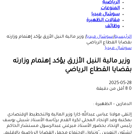
الرياضية
المنوعات
سوشال ميديا
مقالات الظهيرة
وظائف
الرئيسية
|
سوشال ميديا
|
وزير مالية النيل الأزرق يؤكد إهتمام وزارته
بقضايا القطاع الرياضي
سوشال ميديا
وزير مالية النيل الأزرق يؤكد إهتمام وزارته
بقضايا القطاع الرياضي
2025-05-28
0
8
أقل من دقيقة
الدمازين – الظهيرة :
إلتقى مولانا عباس عبدالله كارا وزير المالية والتخطيط الإقتصادي
بمكتبة وفد الإتحاد المحلي لكرة القدم برئاسة الأستاذ شبيلي يوسف
رئيس الإتحاد بحضور الأستاذ ميرغني عبدالرسول مستشار الحاكم
لشئون التعدين ، َوتناول الإجتماع مجمل القضايا الرياضية بالإقليم،