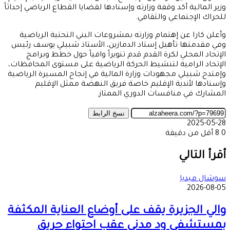
وزير المالية أكد وقفة وزارته وإسنادها لقضايا القطاع الرياضي إحداثاً
للحراك الإجتماعي والثقافي.
وأعلن كارا عن إهتمام وزارته بمشروعات البني التحتية الرياضية
وفي مقدمتها تأهيل إستاد الدمازين، الأستاذ شبيلي يوسف رئيس
الإتحاد المحلي لكرة القدم قدم تنويراً وافياً حول خطط وبرامج
الإتحاد الرامية لتنشيط الحركة الرياضية على مستوى المحافظات،
وإمتدح شبيلي مجهودات وزارة المالية في إنجاح المسيرة الرياضية
وإسنادها لأندية الإقليم خاصة فريق النهضة ممثل الإقليم
المشارك في منافسات الدوري الممتاز.
نسخ الرابط
2025-05-28
0
8
أقل من دقيقة
‫X
طباعة
تيلقرام
ماسنجر
ماسنجر
واتساب
مشاركة
فيسبوك
عبر
أقرأ التالي
البريد
سوشال ميديا
2026-08-05
والي الجزيرة يقف على أوضاع العناية المكثفة
بمستشفى ود مدني عقب احتواء حريق