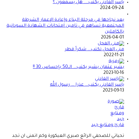
ياسر الفادني يكتب…. هل يسمعون ؟
2024-09-24
بعد نجاحها في مرحلة البناء وإعادة الإعمار الشرطة
المجتمعية تساهم في تامين امتحانات الشهادة السودانية
بالكاملين
2026-04-01
منى الفحل تكتب… شكراً قطر
2022-11-21
بشير عثمان بشير يكتب… الــ50 بإحساس 30 !!
2023-10-16
ياسر الفادني يكتب… عذرا … رسول الله
2023-09-13
قارئ ومتابع جيد
تحياتي للصحفي الرائع صبري العيكورة وكم اتمنى ان تجد