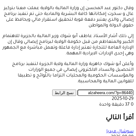
وقال دكتور عبد المحسن إن وزارة المالية بالولاية عملت معنا بتركيز
عال و سخرت إمكاناتها كافة البشرية والمادية حتي تم تنفيذ برنامج
إيصالي والذي يعتبر دفعة قوية لتحقيق استقرار مالي ويحافظ على
حقوق الدولة والمواطن
إلي ذلك أشار الأستاذ عاطف أبو شوك وزير المالية بالجزيرة للاهتمام
الكبير والمتعاظم من قبل حكومة الولاية لبرنامج إيصالي وقال إن
الإدارة العامة للتجارة تعتبر إدارة فاعلة وتعمل مباشرة مع الجمهور
وهي إحدى الإدارات الايرادية المهمة.
وأعلن أبو شوك جاهزية وزارة المالية ولاية الجزيرة لتنفيذ برنامج
التحصيل والسداد الالكتروني إيصالي في جميع الوزارات
والمؤسسات الحكومية والمحليات التزاما باللوائح و تطبيقا
للقوانين المالية والمحاسبية.
نسخ الرابط
2025-10-29
0
37
دقيقة واحدة
‫X
طباعة
تيلقرام
ماسنجر
ماسنجر
واتساب
مشاركة
فيسبوك
عبر
أقرأ التالي
البريد
سوشال ميديا