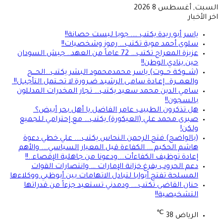
السبت, أغسطس 8 2026
اخر الأخبار
ياسر أبو ريدة يكتب …. جوبا ليست حصانة!!
سلوى أحمد موية تكتب… رموز وشخصيات!!
عزيزة المعراج تكتب… 72 عاماً من العهد.. جيش السودان
حين ينادي الوطن!!
(شـــوكة حـــوت) ياسر محمدمحمود البشر يكتب…الحـــج
والعمـــرة…إعـادة سامـى الرشيـد ضـرورة لا تحــتمل التأجيــل!!
سامي الدين محمد سعيد يكتب… تجار المخدرات المدللون
بالسجون!!
هل تذكرون الطبيب عامر الفاضل يا أهل بحر أبيض؟
صبرى محمد علي (العيكورة) يكتب… مع إحترامي للجميع
ولكن!
(بالواضح) فتح الرحمن النحاس يكتب…. علي خطي دعوة
هاشم الحكيم…. الكفاءة قبل المعيار السياسي…. والأهم
إعادة توظيف الكفاءأت….ودعونا من جاهلية الإقصاء..!!
دعم الحروب يفرغ خزانة الإمارات … وانتصارات القوات
المسلحة تفتح أبوابا لتبادل الاتهامات بين أبوظبي ووكلاءها
حنان القاضى تكتب…. ودمدني تستعيد جزءاً من قدراتها
التشخيصية!!
℃
الرياض
38