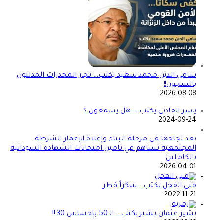
سامي الدين محمد سعيد يكتب… تجار المخدرات المدللون
بالسجون!!
2026-08-08
ياسر الفادني يكتب…. هل يسمعون ؟
2024-09-24
بعد نجاحها في مرحلة البناء وإعادة الإعمار الشرطة
المجتمعية تساهم في تامين امتحانات الشهادة السودانية
بالكاملين
2026-04-01
منى الفحل تكتب… شكراً قطر
2022-11-21
بشير عثمان بشير يكتب… الــ50 بإحساس 30 !!