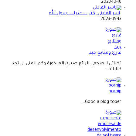
2023-10-16
ياسر الفادني يكتب… عذرا … رسول الله
2023-09-13
قارئ ومتابع جيد
تحياتي للصحفي الرائع صبري العيكورة وكم اتمنى ان تجد
كتاباته...
pornip
Good a blog toper...