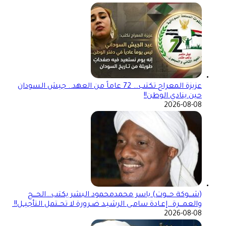
عزيزة المعراج تكتب… 72 عاماً من العهد.. جيش السودان
حين ينادي الوطن!!
2026-08-08
(شـــوكة حـــوت) ياسر محمدمحمود البشر يكتب…الحـــج
والعمـــرة…إعـادة سامـى الرشيـد ضـرورة لا تحــتمل التأجيــل!!
2026-08-08