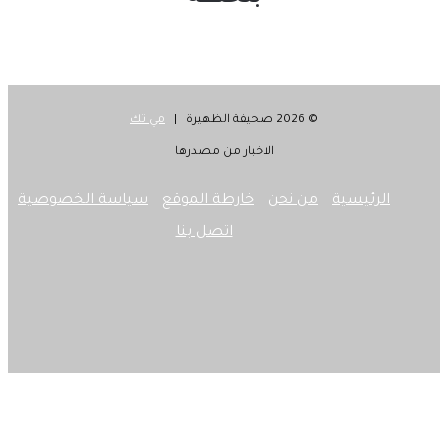
© 2026 صحيفة الظهيرة |
مي تك
الاخبار من مصدرها
الرئيسية
من نحن
خارطة الموقع
سياسة الخصوصية
اتصل بنا
‫X
فيسبوك