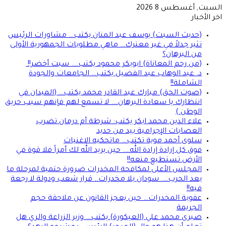
سبت, أغسطس 8 2026
ر الأخبار
(حديث السبت) يوسف عبد المنان يكتب… مشاورات الرئيس
تثير جدلاً في غير معترك… ماهي مطلوبات الجمهورية الأولى
من البرهان؟
(من رحم المعاناة) ابوبكر محمود يكتب…. سبت أخضر!!
د. عبد الوهاب عبد الفضيل يكتب… الجامعات والجودة
الشاملة!!
(صوت الحق) مبارك عبد القادر محمد يكتب… (الميدان في
انتظارك يا سعادة البرهان…. لا تسمع لهم فإنهم سبب حريق
الوطن )
علاء الدين محمد ابكر يكتب: شرطة أم درمان تضرب
العصابات الإجرامية بيد من حديد
سلوى أحمد موية تكتب… ماتحكيه الاغنيات
فوق كل إرادة إرادة الله…. حين يريد الله لك أمراً فلا قوة في
الأرض تستطيع منعه!!
المجلس الأعلى لمكافحة المخدرات ضرورة حتمية لمرحلة ما
بعد الحرب…. سودان بلا مخدرات.. قرار شعب ودولة لا رجعة
فيه!!
عقوبة المخدرات… حين يعجز القانون عن ملاحقة حجم
الجريمة
صبرى محمد علي (العيكورة) يكتب… وزير الزراعة والري هل