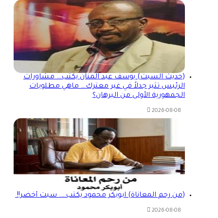
(حديث السبت) يوسف عبد المنان يكتب… مشاورات
الرئيس تثير جدلاً في غير معترك… ماهي مطلوبات
الجمهورية الأولى من البرهان؟
2026-08-08
(من رحم المعاناة) ابوبكر محمود يكتب…. سبت أخضر!!
2026-08-08