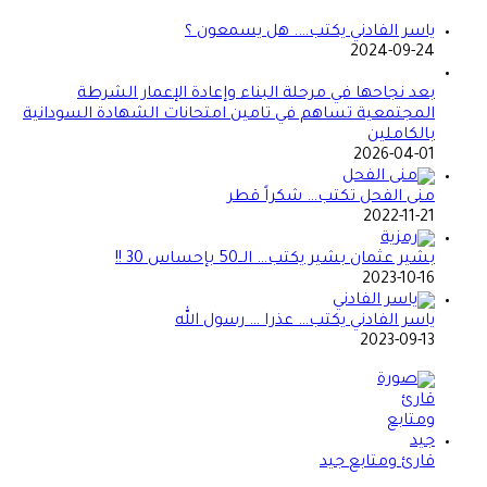
ياسر الفادني يكتب…. هل يسمعون ؟
2024-09-24
بعد نجاحها في مرحلة البناء وإعادة الإعمار الشرطة
المجتمعية تساهم في تامين امتحانات الشهادة السودانية
بالكاملين
2026-04-01
منى الفحل تكتب… شكراً قطر
2022-11-21
بشير عثمان بشير يكتب… الــ50 بإحساس 30 !!
2023-10-16
ياسر الفادني يكتب… عذرا … رسول الله
2023-09-13
قارئ ومتابع جيد