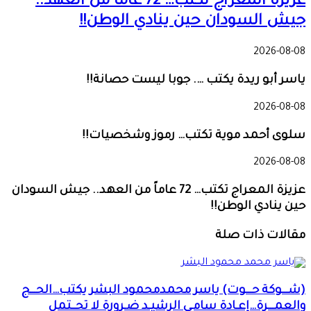
عزيزة المعراج تكتب… 72 عاماً من العهد..
جيش السودان حين ينادي الوطن!!
2026-08-08
ياسر أبو ريدة يكتب …. جوبا ليست حصانة!!
2026-08-08
سلوى أحمد موية تكتب… رموز وشخصيات!!
2026-08-08
عزيزة المعراج تكتب… 72 عاماً من العهد.. جيش السودان
حين ينادي الوطن!!
مقالات ذات صلة
(شـــوكة حـــوت) ياسر محمدمحمود البشر يكتب…الحـــج
والعمـــرة…إعـادة سامـى الرشيـد ضـرورة لا تحــتمل