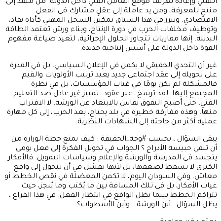
التقني وإعادة تعريف موقع العامل الفني داخل الدولة: من منفّذ إلى
منتجٍ للمعرفة، ومن يد عاملة إلى عقلٍ مشارك في الفعل
الاقتصادي. ويبرز في هذا السياق تمكين السجل المهني كأداة نفاذ،
وتوظيف مخلفات الحرب في دورة الإنتاج، وبناء ورش تعتمد الطاقة
البديلة. إنها مقاربات تتجاوز الحلول الإجرائية، لتعيد صياغة مفهوم
القوة داخل الدولة على أسس إنتاجية جديدة.
غير أن التحدي الحقيقي لا يكمن في الإعلان السياسي، بل في القدرة
على تحويله إلى عقد اجتماعي جديد يعيد ترتيب الأولويات والقيم .
فالمشكلة لم تكن يومًا في غياب المؤسسات، بل في نظرة
المجتمع إليها. لقد ترسخ ـ عبر عقود ـ تمييز غير عادل ضد التعليم
الفني، حتى أصبح التفوق يقاس بالابتعاد عن الورشة، لا الاقتراب
منها. وهذه مفارقة خطيرة في بلد يحتاج، بعد الحرب، إلى كل مهارة
عملية أكثر من حاجته إلى الشهادات النظرية.
يبقى السؤال ، بحسب #وجه_الحقيقة : كيف نمنع خطة الوزارة من
أن تبقى حبيسة الأدراج ؟ الجواب في تحويل الفكرة إلى فعل يومي
يتجسد في المدرسة والورشة والإعلام وسياسات التمويل. فالأفكار
الكبرى لا تسقط لضعفها، بل لأنها تفشل في أن تتحول إلى واقع
معاش. وفي السودان اليوم، لا تكمن المعضلة في نقص الخطط أو
غياب الأفكار، بل في تلك المسافة بين ما يُكتب وما يُنجز، حيث
تتراكم الخطط بينما يظل الواقع في انتظار الفعل. في هذا الفراغ ،
يظل السؤال : أين الورشة… وأين الأسطوات؟