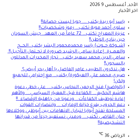
الأحد, أغسطس 9 2026
اخر الأخبار
ياسر أبو ريدة يكتب …. جوبا ليست حصانة!!
سلوى أحمد موية تكتب… رموز وشخصيات!!
عزيزة المعراج تكتب… 72 عاماً من العهد.. جيش السودان
حين ينادي الوطن!!
(شـــوكة حـــوت) ياسر محمدمحمود البشر يكتب…الحـــج
والعمـــرة…إعـادة سامـى الرشيـد ضـرورة لا تحــتمل التأجيــل!!
سامي الدين محمد سعيد يكتب… تجار المخدرات المدللون
بالسجون!!
هل تذكرون الطبيب عامر الفاضل يا أهل بحر أبيض؟
صبرى محمد علي (العيكورة) يكتب… مع إحترامي للجميع
ولكن!
(بالواضح) فتح الرحمن النحاس يكتب…. علي خطي دعوة
هاشم الحكيم…. الكفاءة قبل المعيار السياسي…. والأهم
إعادة توظيف الكفاءأت….ودعونا من جاهلية الإقصاء..!!
دعم الحروب يفرغ خزانة الإمارات … وانتصارات القوات
المسلحة تفتح أبوابا لتبادل الاتهامات بين أبوظبي ووكلاءها
حنان القاضى تكتب…. ودمدني تستعيد جزءاً من قدراتها
التشخيصية!!
℃
الرياض
36