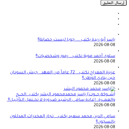
ياسر أبو ريدة يكتب …. جوبا ليست حصانة!!
2026-08-08
سلوى أحمد موية تكتب… رموز وشخصيات!!
2026-08-08
عزيزة المعراج تكتب… 72 عاماً من العهد.. جيش السودان
حين ينادي الوطن!!
2026-08-08
(شـــوكة حـــوت) ياسر محمدمحمود البشر يكتب…الحـــج
والعمـــرة…إعـادة سامـى الرشيـد ضـرورة لا تحــتمل التأجيــل!!
2026-08-08
سامي الدين محمد سعيد يكتب… تجار المخدرات المدللون
بالسجون!!
2026-08-08