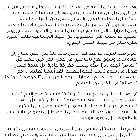
وهنا ظلت تتجلى الأزمة في بعدها الأكبر. فالسودان لا يعاني من فقر
في الرؤى، بل من هشاشة في تحويلها إلى سياسات مستدامة.
لذلك ظل التعليم التقني والتقاني يتنقل بين تأثيرات خارجية
متعددة، دون أن يستقر على صيغة وطنية تعكس حاجاته الفعلية.
وحتى القرارات التي بدت نوعية، مثل استبدال الدبلوم بالبكالوريوس
التقني، لم تُحدث الأثر المطلوب، لأن البيئة الاجتماعية ظلت أسيرة
نظرة تقلل من قيمة العمل اليدوي.
اليوم بعد الحرب، لم يعد هذا الخلل قابلًا للتأجيل. مدن تحتاج إلى
إعادة بناء، وسوق يعج بالباحثين عن عمل، لكن حين تبحث عن
“الماهر” تجده نادرًا. هذه ليست مفارقة عادية، بل نتيجة مسار
طويل من سوء ترتيب قيمة التعليم. لقد أنتجنا تعليمًا يراكم
الشهادات… ولا يصنع المهارات. رفعنا من شأن “الموظف”… وتركنا
“الصانع” في الظل دون اهتمام.
في هذا السياق، يصبح غياب “الورشة” غياب لفضاء إنتاج قيمة
العمل. والتي تغيب معها شخصية “الأسطى” كعامل ماهر و
كركيزة في دورة الاقتصاد التنموي، وكحلقة وصل بين الفكرة
والتنفيذ. فبدون هذه الحلقة، تتحول الخطط إلى نصوص بلا قيمة،
والطموحات إلى وعود مؤجلة.
اليوم بدأت تتشكل ملامح تحول أعمق في الرؤية، إذ تمضي حكومة
د. كامل إدريس ، إلى زيادة عدد المدارس الصناعية وتعظيم التعليم