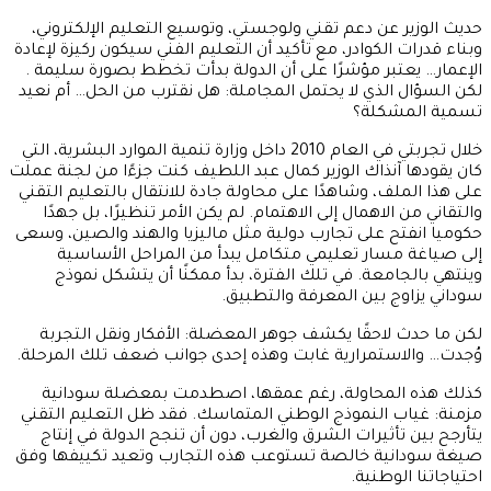
حديث الوزير عن دعم تقني ولوجستي، وتوسيع التعليم الإلكتروني،
وبناء قدرات الكوادر، مع تأكيد أن التعليم الفني سيكون ركيزة لإعادة
الإعمار… يعتبر مؤشرًا على أن الدولة بدأت تخطط بصورة سليمة .
لكن السؤال الذي لا يحتمل المجاملة: هل نقترب من الحل… أم نعيد
تسمية المشكلة؟
خلال تجربتي في العام 2010 داخل وزارة تنمية الموارد البشرية، التي
كان يقودها آنذاك الوزير كمال عبد اللطيف كنت جزءًا من لجنة عملت
على هذا الملف، وشاهدًا على محاولة جادة للانتقال بالتعليم التقني
والتقاني من الاهمال إلى الاهتمام. لم يكن الأمر تنظيرًا، بل جهدًا
حكوميا انفتح على تجارب دولية مثل ماليزيا والهند والصين، وسعى
إلى صياغة مسار تعليمي متكامل يبدأ من المراحل الأساسية
وينتهي بالجامعة. في تلك الفترة، بدأ ممكنًا أن يتشكل نموذج
سوداني يزاوج بين المعرفة والتطبيق.
لكن ما حدث لاحقًا يكشف جوهر المعضلة: الأفكار ونقل التجربة
وُجدت… والاستمرارية غابت وهذه إحدى جوانب ضعف تلك المرحلة.
كذلك هذه المحاولة، رغم عمقها، اصطدمت بمعضلة سودانية
مزمنة: غياب النموذج الوطني المتماسك. فقد ظل التعليم التقني
يتأرجح بين تأثيرات الشرق والغرب، دون أن تنجح الدولة في إنتاج
صيغة سودانية خالصة تستوعب هذه التجارب وتعيد تكييفها وفق
احتياجاتنا الوطنية.