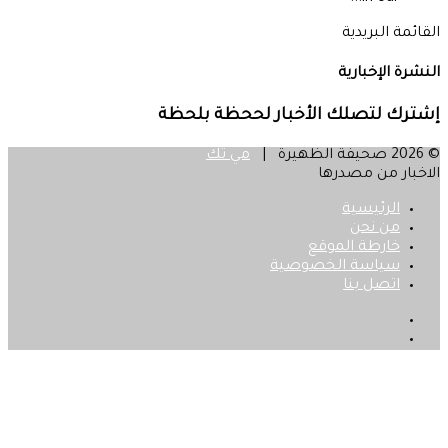
القائمة البريدية
النشرة الإخبارية
إشترك لتصلك الأخبار لححظة بلحظة
© 2026 صحيفة الظهيرة |
مي تك
الاخبار من مصدرها
الرئيسية
من نحن
خارطة الموقع
سياسة الخصوصية
اتصل بنا
فيسبوك
‫X
زر
الذهاب
إلى
الأعلى