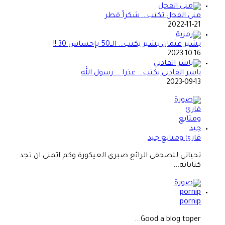
منى الفحل تكتب… شكراً قطر
2022-11-21
بشير عثمان بشير يكتب… الــ50 بإحساس 30 !!
2023-10-16
ياسر الفادني يكتب… عذرا … رسول الله
2023-09-13
قارئ ومتابع جيد
تحياتي للصحفي الرائع صبري العيكورة وكم اتمنى ان تجد
كتاباته...
pornip
Good a blog toper...