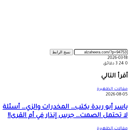
نسخ الرابط
2026-03-18
0
24
3 دقائق
‫X
طباعة
تيلقرام
ماسنجر
ماسنجر
واتساب
مشاركة
فيسبوك
عبر
أقرأ التالي
البريد
مقالات الظهيرة
2026-08-05
ياسر أبو ريدة يكتب… المخدرات والزي… أسئلة
لا تحتمل الصمت… جرس إنذار في أم القرى!!
مقالات الظهيرة