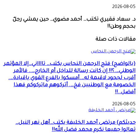
2026-08-05
د. سعاد فقيري تكتب… أحمد مضوي… حين يمشي رجلٌ
بحجم وطن!!
مقالات ذات صلة
(بالواضح) فتح الرحمن النحاس يكتب… تااااني…إلا المؤتمر
الوطني….؟!! إن كانت رسالة للداخل أم الخارج….. فالأمر
أقرب لجحود لاقيمة له….أمسكوا بالفرع القوي ياقيادة….
الخصومة مع الوطنيين فخ…. أتركوهم ماتركوكم فهذا
أفضل..!!
2026-08-05
حديثكم) مرتضى أحمد الخليفة يكتب…أهل نهر النيل…
تعالوا جميعا نكرم محمد فضل الله!!