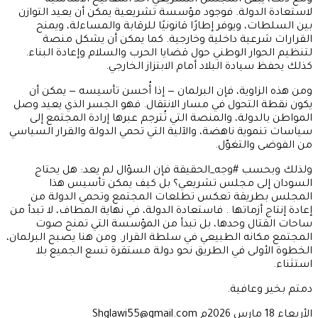
ومع ذلك، يبقى المجلس التشريعي أحد المفاتيح الأساسية
لاستعادة الدولة. فوجود مؤسسة تشريعية يمكن أن يعيد التوازن
بين السلطات، ويوفر إطارًا قانونيًا للرقابة والمساءلة، ويمنح
القرارات شرعية داخلية وخارجية. كما يمكن أن يشكل منصة
لتنظيم الحوار الوطني حول قضايا الحرب والسلام وإعادة البناء.
كذلك يحفظ سيادة البلاد أمام الابتزاز الخارجي.
ومن هذه الزاوية، فإن البرلمان — إذا أُحسن تأسيسه — يمكن أن
يكون نقطة التحول في مسار الانتقال. فهو الجسر الذي يعيد وصل
المواطن بالدولة، والمنصة التي تُترجم عبرها إرادة المجتمع إلى
سياسات تنموية ناهضة، والآلية التي تحمي الدولة والقرار السياسي
من الفوضى والتغوّل.
ولذلك وبحسب #وجه_الحقيقة فإن السؤال لم يعد: هل يحتاج
السودان إلى مجلس تشريعي؟ بل كيف يمكن تأسيس هذا
المجلس بطريقة تعكس تطلعات المجتمع وتحمي الدولة من
إعادة إنتاج أزماتها . فاستعادة الدولة، في نهاية المطاف، لا تبدأ من
ساحات القتال وحدها، بل تبدأ من المؤسسة التي تمنح صوت
المجتمع مكانه الطبيعي في سلطة القرار. ومن هنا يصبح البرلمان،
الخطوة الأولى في الطريق نحو دولة مستقرة تسع الجميع بلا
استثناء.
دمتم بخير وعافية.
الأربعاء 18 مارس 2026م Shglawi55@gmail.com