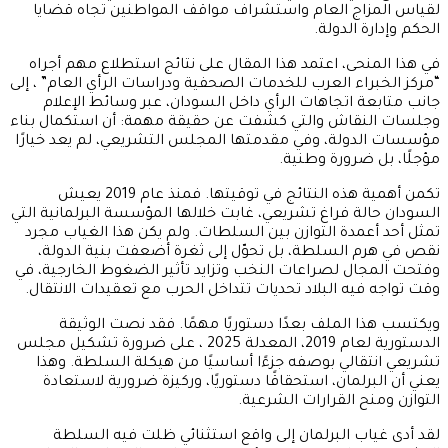
لقياس المزاج العام واستشراف مواقف المواطنين تجاه قضايا
الحكم وإدارة الدولة.
في هذا المنحى، اعتمد هذا المقال على نتائج استطلاع مهم أجراه
“مركز الخبراء العرب للخدمات الصحفية ودراسات الرأي العام” ، إلى
جانب متابعة اتجاهات الرأي داخل السودان، عبر وسائط الإعلام
وجلسات النقاش والتي كشفت عن حقيقة مهمة: أن استكمال بناء
مؤسسات الدولة، وفي مقدمتها المجلس التشريعي، لم يعد خيارًا
مؤجلًا، بل ضرورة وطنية.
تكمن أهمية هذه النتائج في توقيتها. فمنذ عام 2019 يعيش
السودان حالة فراغ تشريعي، غابت خلالها المؤسسة البرلمانية التي
تمثل أحد أعمدة التوازن بين السلطات. ولم يكن هذا الغياب مجرد
نقص في هرم السلطة، بل تحوّل إلى ثغرة أضعفت بنية الدولة،
وفتحت المجال لصراعات النخب وتزايد تأثير الضغوط الخارجية، في
وقت تواجه فيه البلاد تحديات تتداخل الحرب مع تعقيدات الانتقال.
ويكتسب هذا الملف بعدًا دستوريًا مهمًا. فقد نصت الوثيقة
الدستورية لعام 2019، المعدلة 2025 ، على ضرورة تشكيل مجلس
تشريعي انتقالي بوصفه جزءًا أساسيًا من هيكلة السلطة. وهذا
يعني أن البرلمان، استحقاقًا دستوريًا، وركيزة ضرورية لاستعادة
التوازن ومنح القرارات الشرعية.
لقد أدى غياب البرلمان إلى واقع استثنائي ظلت فيه السلطة