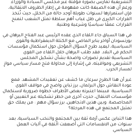
التشريعية تمارس بصورة مؤقتة عبر مجلسي السيادة والوزراء.
ورغم أن هذه الصيغة كانت مفهومة في إطار الظروف الانتقالية،
فإن استمرارها لسنوات طويلة أوجد حالة من الخلل، حيث تُتخذ
القرارات الكبرى في ظل غياب أهم سلطة تمثل الشعب لتمنح
القرارات عمقًا سياسيًا وشرعية وطنية.
في هذا السياق جاء اللقاء الذي عقده الرئيس عبد الفتاح البرهان في
بورتسودان أواخر يناير الماضي مع الكتلة الديمقراطية والقوى
السياسية، ليعيد طرح السؤال المؤجل حول استكمال مؤسسات
الحكم في البلاد. فقد طلب البرهان خلال اللقاء من القوى
السياسية تقديم تصورات واضحة بشأن تشكيل المجلس
التشريعي ومواقيته، في إشارة إلى محاولة فتح مسار سياسي موازٍ
لمسار الحرب.
غير أن هذا الطرح سرعان ما كشف عن تعقيدات المشهد. فمع
عودة النقاش حول البرلمان، برز تباين واضح في مواقف القوى
السياسية. فبينما اعتبرته بعض الأطراف خطوة ضرورية لاستكمال
مؤسسات الانتقال، حذرت أخرى من خطر تشكيله عبر التعيين أو
المحاصصة. وبين هذين الاتجاهين، برز سؤال مهم : من يملك حق
تمثيل المجتمع في هذه المرحلة؟
هذا التباين عكس أزمة ثقة بين المجتمع والنخب السياسية، بعد
سنوات من الانقسامات التي أضعفت الثقة في آليات العمل
السياسي.