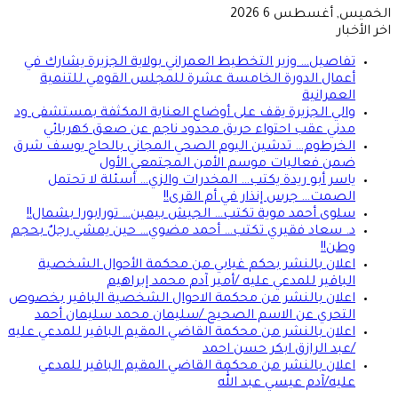
الخميس, أغسطس 6 2026
اخر الأخبار
تفاصيل… وزير التخطيط العمراني بولاية الجزيرة يشارك في
أعمال الدورة الخامسة عشرة للمجلس القومي للتنمية
العمرانية
والي الجزيرة يقف على أوضاع العناية المكثفة بمستشفى ود
مدني عقب احتواء حريق محدود ناجم عن صعق كهربائي
الخرطوم… تدشين اليوم الصحي المجاني بالحاج يوسف شرق
ضمن فعاليات موسم الأمن المجتمعي الأول
ياسر أبو ريدة يكتب… المخدرات والزي… أسئلة لا تحتمل
الصمت… جرس إنذار في أم القرى!!
سلوى أحمد موية تكتب… الجيش بيمين… تورابورا بشمال!!
د. سعاد فقيري تكتب… أحمد مضوي… حين يمشي رجلٌ بحجم
وطن!!
اعلان بالنشر بحكم غيابي من محكمة الأحوال الشخصية
الباقير للمدعي عليه /أمير آدم محمد إبراهيم
اعلان بالنشر من محكمة الاحوال الشخصية الباقير بخصوص
التحري عن الاسم الصحيح /سليمان محمد سليمان أحمد
اعلان بالنشر من محكمة القاضي المقيم الباقير للمدعي عليه
/عبد الرازق ابكر حسن احمد
اعلان بالنشر من محكمة القاضي المقيم الباقير للمدعي
عليه/آدم عيسي عبد الله