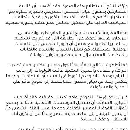
وتؤكد نتائج الاستطلاع هذه الصورة. فقد أظهرت أن غالبية
المشاركين يدعمون قيام المجلس التشريعي باعتباره خطوة نحو
الاستقرار، لكنهم في الوقت نفسه لا يثقون في قدرة التحالفات
السياسية الحالية على تشكيل مجلس يعبر عنهم بصورة حقيقية.
هذه المفارقة تكشف ملامح المزاج العام: حاجة واضحة إلى
البرلمان، يقابلها تحفظ على الطريقة التي قد يتم بها تشكيله.
ولذلك برز اتجاه واسع يفضل أن يقوم المجلس على الكفاءات
الوطنية المستقلة، مع تمثيل للشباب والنساء والنقابات
والقطاعات المهنية، إلى جانب حضور متوازن للولايات
كما أظهرت النتائج توافقًا لافتًا حول معايير الاختيار، حيث تصدرت
النزاهة والكفاءة والسيرة المهنية قائمة الأولويات، إلى جانب
الالتزام بوحدة البلاد وعدم التورط في الفساد أو الانتهاكات. وهو ما
يعكس رغبة في تجاوز منطق المحاصصة إلى نموذج قائم على
الجدارة والمسؤولية.
غير أن تحقيق هذا النموذج يواجه تحديات حقيقية. فقد أظهرت
التجارب السابقة أن تشكيل المؤسسات الانتقالية غالبًا ما يخضع
لتوازنات القوة، لا لمعايير الكفاءة. وهو ما يفسر القلق الشعبي من
أن يتحول البرلمان إلى ساحة جديدة للصراع بدلًا من أن يكون أداة
للاستقرار وحفظ السيادة.