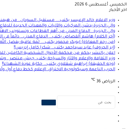
الخميس, أغسطس 6 2026
اخر الأخبار
وزير الاعلام خالد الإعيسر يكتب…. مستقبل السودان.. من هيمن
والي الجزيرة يدشن المركبات والآليات والمعدات الجديدة للدفاع ا
والي الجزيرة : الدفاع المدني من أهم القطاعات وتستوجب الاهت
(آخر الكلام) هاشم القصاص يكتب… الدفاع المدني… دائماً في الموعد 
(من رحم المعاناة) ابوبكر محمود يكتب…. لمة عافية بفضل الله
(إبر الحروف) عابد سيداحمد يكتب… شكرا كامل إدريس!!
اعلان بالنشر بحكم من محكمة الأحوال الشخصية الكاملين للمد
وزير الثقافة والإعلام والآثار والسياحة يكتب: جيش منتصر.. و
(وجه الحقيقة) إبراهيم شقلاوي يكتب… حكاية عودة الشهداء!!
الحرب الناعمة وسيكولوجية الاختراق: الإعلام كخط دفاع أول وأ
℃
الرياض
36
تسجيل
الوضع
الدخول
المظلم
بحث
عن
الوضع
تسجيل
المظلم
الدخول