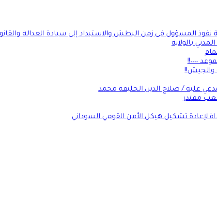
ة نفوذ المسؤول في زمن البطش والاستبداد إلى سيادة العدالة والقانو
لمدني بالولاية
مام
٠٠٠٠!!
 والجيش!!
عي عليه / صلاح الدين الخليفة محمد
شعب مقتدر
داة لإعادة تشكيل هيكل الأمن القومي السوداني