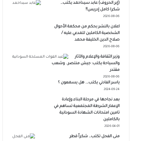
(إبر الحروف) عابد سيداحمد يكتب…
شكرا كامل إدريس!!
2026-08-06
اعلان بالنشر بحكم من محكمة الأحوال
الشخصية الكاملين للمدعي عليه /
صلاح الدين الخليفة محمد
2026-08-06
وزير الثقافة والإعلام والآثار
والسياحة يكتب: جيش منتصر.. وشعب
مقتدر
2026-08-06
ياسر الفادني يكتب…. هل يسمعون ؟
2024-09-24
بعد نجاحها في مرحلة البناء وإعادة
الإعمار الشرطة المجتمعية تساهم في
تامين امتحانات الشهادة السودانية
بالكاملين
2026-04-01
منى الفحل تكتب… شكراً قطر