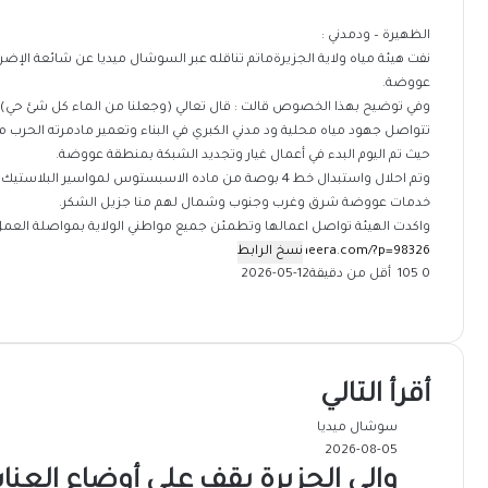
الظهيرة – ودمدني :
نفت هيئة مياه ولاية الجزيرةماتم تناقله عبر السوشال ميديا عن شائعة الإ
عووضة.
وفي توضيح بهذا الخصوص قالت : قال تعالي (وجعلنا من الماء كل شئ حي) 
تتواصل جهود مياه محلية ود مدني الكبري في البناء وتعمير مادمرته الحرب من ا
حيث تم اليوم البدء في أعمال غيار وتجديد الشبكة بمنطقة عووضة.
وتم احلال واستبدال خط 4 بوصة من ماده الاسبستوس لمواسي
خدمات عووضة شرق وغرب وجنوب وشمال لهم منا جزيل الشكر.
واكدت الهيئة تواصل اعمالها وتطمئن جميع مواطني الولاية بمواصلة العمل
نسخ الرابط
0
105
أقل من دقيقة
2026-05-12
‫X
فيسبوك
ماسنجر
ماسنجر
تيلقرام
طباعة
واتساب
مشاركة
عبر
البريد
أقرأ التالي
سوشال ميديا
2026-08-05
والي الجزيرة يقف على أوضاع العن