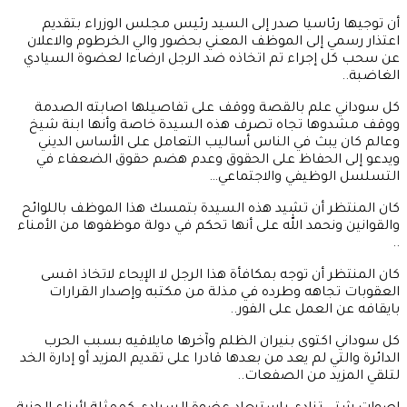
أن توجيها رئاسيا صدر إلى السيد رئيس مجلس الوزراء بتقديم
اعتذار رسمي إلى الموظف المعني بحضور والي الخرطوم والاعلان
عن سحب كل إجراء تم اتخاذه ضد الرجل ارضاءا لعضوة السيادي
الغاضبة..
كل سوداني علم بالقصة ووقف على تفاصيلها اصابته الصدمة
ووقف مشدوها تجاه تصرف هذه السيدة خاصة وأنها ابنة شيخ
وعالم كان يبث في الناس أساليب التعامل على الأساس الديني
ويدعو إلى الحفاظ على الحقوق وعدم هضم حقوق الضعفاء في
التسلسل الوظيفي والاجتماعي…
كان المنتظر أن تشيد هذه السيدة بتمسك هذا الموظف باللوائح
والقوانين ونحمد الله على أنها تحكم في دولة موظفوها من الأمناء
..
كان المنتظر أن توجه بمكافأة هذا الرجل لا الإيحاء لاتخاذ اقسى
العقوبات تجاهه وطرده في مذلة من مكتبه وإصدار القرارات
بايقافه عن العمل على الفور..
كل سوداني اكتوى بنيران الظلم وآخرها مايلاقيه بسبب الحرب
الدائرة والتي لم يعد من بعدها قادرا على تقديم المزيد أو إدارة الخد
لتلقي المزيد من الصفعات..