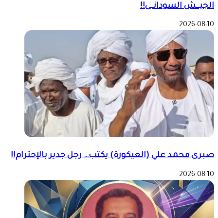
الجيــش السودانــى!!
2026-08-10
صبرى محمد علي (العيكورة) يكتب… رجل جدير بالإحترام!!
2026-08-10