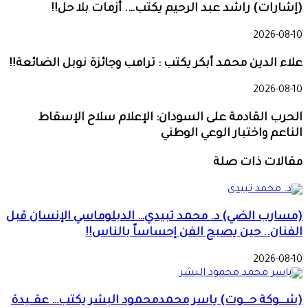
(إشارات) راشد عبد الرحيم يكتب…. أزمات بلا حل!!
2026-08-10
علاء الدين محمد أبكر يكتب : ترامب وجائزة نوبل الضائعة!!
2026-08-10
الحرب القادمة على السودان: الإعلام سلاح الإسقاط
الناعم واختبار الوعي الوطني
مقالات ذات صلة
(مسارب الضي) د. محمد تبيدي… الدبلوماسي الإنسان قبل
الفنان.. حين يصبح الفن إحساساً بالناس!!
2026-08-10
(شـــوكة حـــوت) ياسر محمدمحمود البشر يكتب… عقــيدة