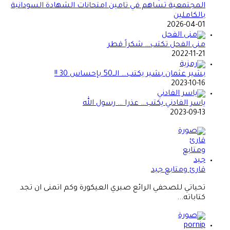
المجتمعية تساهم في تامين امتحانات الشهادة السودانية
بالكاملين
2026-04-01
منى الفحل تكتب… شكراً قطر
2022-11-21
بشير عثمان بشير يكتب… الــ50 بإحساس 30 !!
2023-10-16
ياسر الفادني يكتب… عذرا … رسول الله
2023-09-13
قارئ ومتابع جيد
تحياتي للصحفي الرائع صبري العيكورة وكم اتمنى ان تجد
كتاباته...