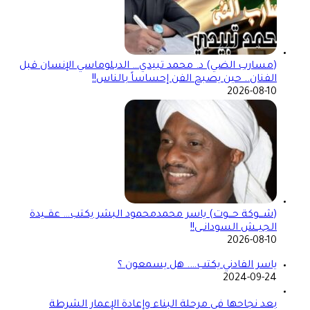
(مسارب الضي) د. محمد تبيدي… الدبلوماسي الإنسان قبل
الفنان.. حين يصبح الفن إحساساً بالناس!!
2026-08-10
(شـــوكة حـــوت) ياسر محمدمحمود البشر يكتب… عقــيدة
الجيــش السودانــى!!
2026-08-10
ياسر الفادني يكتب…. هل يسمعون ؟
2024-09-24
بعد نجاحها في مرحلة البناء وإعادة الإعمار الشرطة