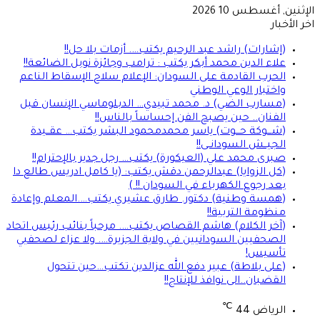
الإثنين, أغسطس 10 2026
اخر الأخبار
(إشارات) راشد عبد الرحيم يكتب…. أزمات بلا حل!!
علاء الدين محمد أبكر يكتب : ترامب وجائزة نوبل الضائعة!!
الحرب القادمة على السودان: الإعلام سلاح الإسقاط الناعم
واختبار الوعي الوطني
(مسارب الضي) د. محمد تبيدي… الدبلوماسي الإنسان قبل
الفنان.. حين يصبح الفن إحساساً بالناس!!
(شـــوكة حـــوت) ياسر محمدمحمود البشر يكتب… عقــيدة
الجيــش السودانــى!!
صبرى محمد علي (العيكورة) يكتب… رجل جدير بالإحترام!!
(كل الزوايا) عبدالرحمن دقش يكتب: (يا كامل ادريس طالع دا
بعد رجوع الكهرباء في السودان !! )
(همسة وطنية) دكتور. طارق عشيري يكتب….المعلم وإعادة
منظومة التربية!!
(آخر الكلام) هاشم القصاص يكتب…. مرحباً بنائب رئيس اتحاد
الصحفيين السودانيين في ولاية الجزيرة…. ولا عزاء لصحفيي
تأسيس!
(على بلاطة) عبير دفع الله عزالدين تكتب…حين تتحول
القضبان..الى نوافذ للإنتاج!!
℃
الرياض
44