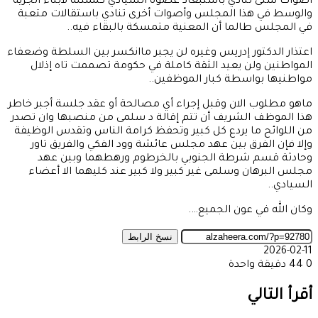
اصوات شتى تنادي باستبعاد عضوة السيادي كممثلة لأبناء الجزية
والوسط في هذا المجلس وأصوات أخرى تنادي باستقالات متعبة
في المجلس طالما أن المعنية متمسكة بالبقاء فيه..
اعتذار الدكتور إدريس وغيره لن يجبر ماانكسر بين السلطة وضعفاء
المواطنين ولن يعيد الثقة كاملة في حكومة تصممت تاه إذلال
مواطنيها بواسطة كبار الموظفين..
ماهو مطلوب الان وقبل إجراء أي مصالحة أو عقد جلسة أجبر خاطر
هذا الموظف الشريف أن تتم إقالة د سلمى من منصبها وان تصدر
من اللوائح ما يردع كل كبير وتحفظ كرامة الناس وتقدس الوظيفة
وإلا فإن الفرق بين عهد مجلس عائشة وود الفكي والفريق تاور
وحادثة قسم شرطة الجنوبي بالخرطوم ورهطهما وبين عهد
مجلس البرهان وسلمى غير كبير ولا كبير عند كليهما الا أعضاء
السيادي..
وكان الله في عون الجميع….
نسخ الرابط
2026-02-11
0
44
دقيقة واحدة
‫X
طباعة
تيلقرام
ماسنجر
ماسنجر
واتساب
مشاركة
فيسبوك
عبر
أقرأ التالي
البريد