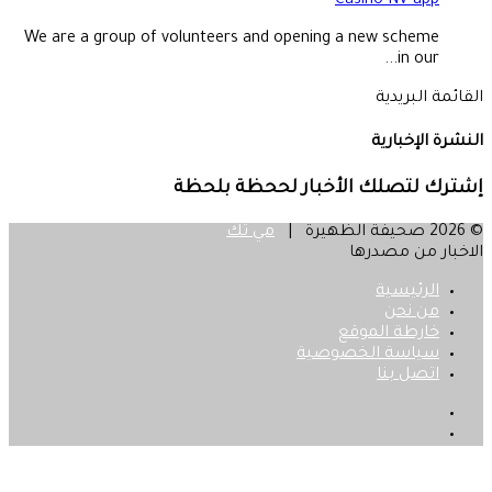
Casino NV app
We are a group of volunteers and opening a new scheme
in our...
القائمة البريدية
النشرة الإخبارية
إشترك لتصلك الأخبار لححظة بلحظة
© 2026 صحيفة الظهيرة |
مي تك
الاخبار من مصدرها
الرئيسية
من نحن
خارطة الموقع
سياسة الخصوصية
اتصل بنا
فيسبوك
‫X
زر