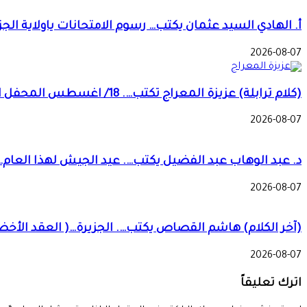
أ. الهادي السيد عثمان يكتب… رسوم الامتحانات ياولاية الجزي
2026-08-07
(كلام ترابلة) عزيزة المعراج تكتب…. 18/ اغسطس المحفل الزراعي الديمقراطي والمصري!!
2026-08-07
د. عبد الوهاب عبد الفضيل يكتب…. عيد الجيش لهذا العام
2026-08-07
(آخر الكلام) هاشم القصاص يكتب…. الجزيرة…( العقد الأخضر
2026-08-07
اترك تعليقاً