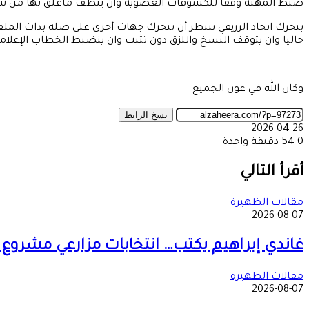
ضبط المهنة وفقا للكشوفات العضوية وان ينظف ماعلق بها من ش
بتحرك اتحاد الرزيقي ننتظر أن تتحرك جهات أخرى على صلة بذات ال
حاليا وان يتوقف النسخ واللزق دون تثبت وان ينضبط الخطاب الإعلا
وكان الله في عون الجميع
نسخ الرابط
2026-04-26
0
54
دقيقة واحدة
‫X
طباعة
تيلقرام
ماسنجر
ماسنجر
واتساب
مشاركة
فيسبوك
عبر
أقرأ التالي
البريد
مقالات الظهيرة
2026-08-07
غاندي إبراهيم يكتب… انتخابات مزارعي مشروع 
مقالات الظهيرة
2026-08-07