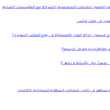
يلة ويعزز الوصول للخدمات التخصصية بالشراكة مع المؤسسات الصحية
مين في وقت قياسي
جح منسوبي حركة العدل والمساواة في بلوغ المكتب التنفيذي؟
بولايةالجزيرة وفرض الرسوم!!
صمتٌ دولي وأسئلة لا تنتهي!!
ة تساهم في تامين امتحانات الشهادة السودانية بالكاملين