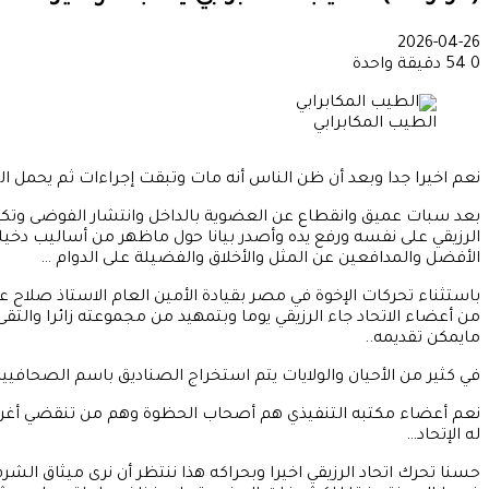
2026-04-26
0
54
دقيقة واحدة
الطيب المكابرابي
نعم اخيرا جدا وبعد أن ظن الناس أنه مات وتبقت إجراءات ثم يحمل النعش
بعد سبات عميق وانقطاع عن العضوية بالداخل وانتشار الفوضى وتكا
الرزيقي على نفسه ورفع يده وأصدر بيانا حول ماظهر من أساليب دخيلة
الأفضل والمدافعين عن المثل والأخلاق والفضيلة على الدوام …
باستثناء تحركات الإخوة في مصر بقيادة الأمين العام الاستاذ صلاح
من أعضاء الاتحاد جاء الرزيقي يوما وبتمهيد من مجموعته زائرا والتقى
مايمكن تقديمه..
في كثير من الأحيان والولايات يتم استخراج الصناديق باسم الصحافيين
نعم أعضاء مكتبه التنفيذي هم أصحاب الحظوة وهم من تنقضي أغراض
له الإتحاد…
حسنا تحرك اتحاد الرزيقي اخيرا وبحراكه هذا ننتظر أن نرى ميثاق الش