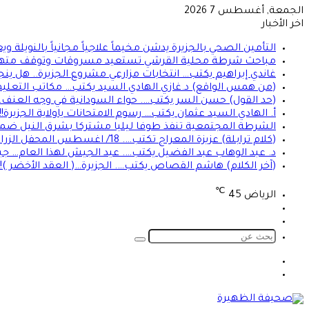
الجمعة, أغسطس 7 2026
اخر الأخبار
التأمين الصحي بالجزيرة يدشن مخيماً علاجياً مجانياً بالنو
مباحث شرطة محلية القرشي تستعيد مسروقات وتوقف مته
غاندي إبراهيم يكتب… انتخابات مزارعي مشروع الجزيرة.. هل ين
(من همس الواقع) د.غازي الهادي السيد يكتب… مكاتب التعليم 
(حد القول) حسن السر يكتب…. حواء السودانية في وجه العنف… 
أ. الهادي السيد عثمان يكتب… رسوم الامتحانات ياولاية الجزيرة!!!
الشرطة المجتمعية تنفذ طوفا ليليا مشتركا بشرق النيل ضم
(كلام ترابلة) عزيزة المعراج تكتب…. 18/ اغسطس المحفل الزراعي الديمقراطي والمصري!!
د. عبد الوهاب عبد الفضيل يكتب…. عيد الجيش لهذا العام… ج
(آخر الكلام) هاشم القصاص يكتب…. الجزيرة…( العقد الأخضر )!!
℃
الرياض
45
تسجيل
الوضع
الدخول
المظلم
بحث
عن
الوضع
تسجيل
المظلم
الدخول