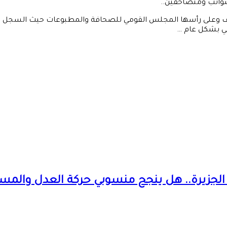
وائب ومتصاحفين..
ملف وعلى رأسها المجلس القومي للصحافة والمطبوعات حيث السجل وض
مي بشكل عام …
الجزيرة.. هل ينجح منسوبي حركة العدل والمساو