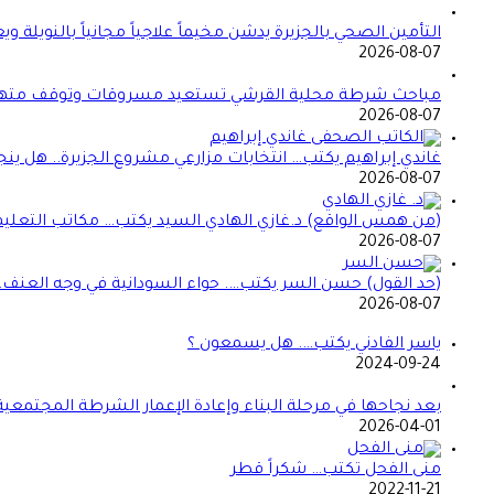
التأمين الصحي بالجزيرة يدشن مخيماً علاجياً مجانياً بالنو
2026-08-07
مباحث شرطة محلية القرشي تستعيد مسروقات وتوقف مته
2026-08-07
غاندي إبراهيم يكتب… انتخابات مزارعي مشروع الجزيرة.. هل ين
2026-08-07
(من همس الواقع) د.غازي الهادي السيد يكتب… مكاتب التعليم 
2026-08-07
(حد القول) حسن السر يكتب…. حواء السودانية في وجه العنف… 
2026-08-07
ياسر الفادني يكتب…. هل يسمعون ؟
2024-09-24
بعد نجاحها في مرحلة البناء وإعادة الإعمار الشرطة المجتمعي
2026-04-01
منى الفحل تكتب… شكراً قطر
2022-11-21