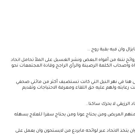
يزال وان فيه بقية روح …
ئح نتنة من أفواه البعض ونشر الغسيل على الملأ تحامل اتحاد
اة واصحاب الكلمة الرصينة والرأي الراجح وقادة المجتمعات نحو
ى هنا في نهر النيل التي كانت تستضيف أكثر من مائتي صحفي
حت رعايته ولهم عليه حق اللقاء ومعرفة الاحتياجات وتقديم
الرزيقي لا يحرك ساكنا..
نهم المريض ومن يحتاج عونا ومن يحتاج سفرا للعلاج يسهله
 يتخذ الاتحاد عبر لوائحه مايردع من لايستحون وان يعمل على