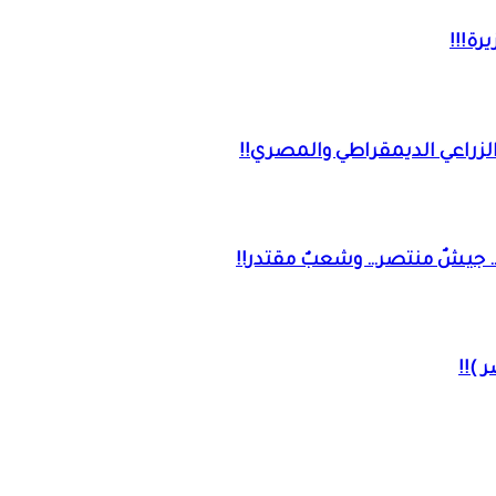
رة!!!
… جيشٌ منتصر… وشعبٌ مقتدر!!
 )!!