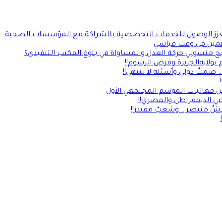
يلة ويعزز الوصول للخدمات التخصصية بالشراكة مع المؤسسات الصحية
مين في وقت قياسي
جح منسوبي حركة العدل والمساواة في بلوغ المكتب التنفيذي؟
بولايةالجزيرة وفرض الرسوم!!
صمتٌ دولي وأسئلة لا تنتهي!!
ن فعاليات الموسم المجتمعي الأول
يشٌ منتصر… وشعبٌ مقتدر!!