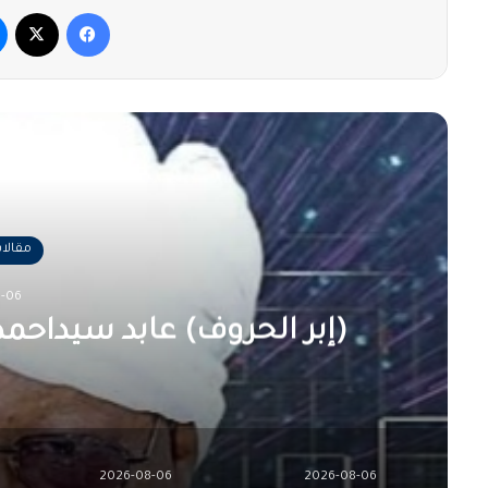
فيسبوك
‫X
أقرأ
مقالا
-06
(إبر الحروف) عابد سيداحم
2026-08-06
2026-08-06