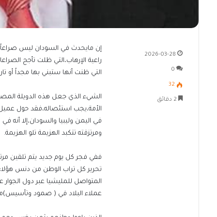
إن مايحدث في السودان ليس صراعاً دا
2026-03-28
راعية الإرهاب،التي ظلت تأجج الصراع
0
التي ظنت أنها ستبني بها مجداً أو ت
32
الشيء الذي جعل هذه الدويلة المصطن
2 دقائق
الأمة،يجب استئصاله،فقد حول عميل اس
في اليمن وليبيا والسودان،إلا أنه
ومرتزقته تتكبد الهزيمة تلو الهزيمة.
ففي فجر كل يوم جديد يتم تلقين مرتز
تحرير كل تراب الوطن من دنس هؤلاء 
المتواصل للمليشيا عبر دول الجوار ع
عملاء البلاد في ( صمود وتأسيس)من