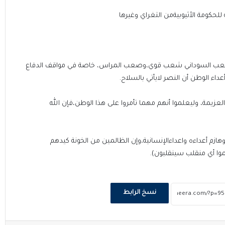
لحكومة الأثيوبيةمن التغراي وغيرها
لشعب السوداني شعب قوي،وصعب المراس، خاصة في مواقف الدفاع
عداء الوطن أن النصر لايأتي بالسلاح.
والعزيمة، وليعلموا أنهم مهما تأمروا على هذا الوطن،فإن الله
 وهازم أعداءه واعداءالإنسانية،وإن الظالمين من الخونة كيدهم
وا أي منقلب سينقلبون).
نسخ الرابط