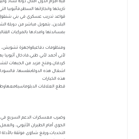
فيه أقزام الدول أمثال دولة تشاد واثيو
تاريخها وانجازاتها السطر،فأثيوبيا ا
قواعد تدريب عسكري في بني شنقول لت
البلدين، بتمويل مباشر من دويلة الش
بمساندتها وامدادها بالمركبات القتالي
ومنظومات دفاعيةواجهزة تشويش، وطائر
لأبي أحمد لأبي ظبي،فادخال أثيوبيا
كردفان،وفتح مزيد من الجبهات لتشت
اشغال هذه الدولةبنفسها، فالسودان يم
هذه الخيارات
قطع العلاقات الدبلوماسيةمعهاوط
وضرب معسكرات الدعم السريع في ال
الجوي أمام الطيران الأثيوبي، والعمل
التحديات،ورفع شكوى موثقة بالأدلة ا