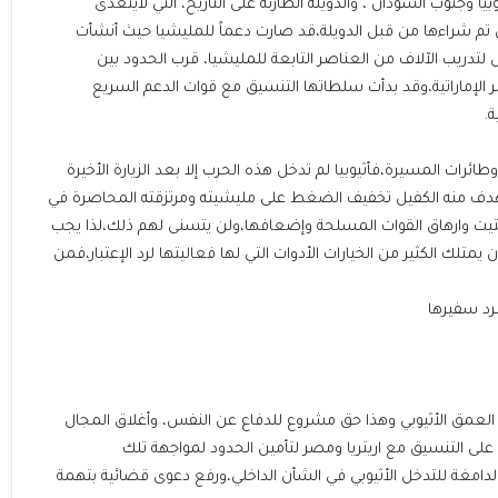
بيا وجنوب السودان ، والدويلة الطارئة على التاريخ، التي لايتعدى
لتي تم شراءها من قبل الدويلة،قد صارت دعماً للمليشيا حيث أنشأت
دريب الآلاف من العناصر التابعة للمليشيا، قرب الحدود بين
ر الإماراتية،وقد بدأت سلطاتها التنسيق مع قوات الدعم السريع
ة.
ات المسيرة،فأثيوبيا لم تدخل هذه الحرب إلا بعد الزيارة الأخيرة
 يهدف منه الكفيل تخفيف الضغط على مليشيته ومرتزقته المحاصرة في
يت وارهاق القوات المسلحة وإضعافها،ولن يتسنى لهم ذلك،لذا يجب
تلك الكثير من الخيارات الأدوات التي لها فعاليتها لرد الإعتبار،فمن
رد سفيرها
عمق الأثيوبي وهذا حق مشروع للدفاع عن النفس، وأغلاق المجال
 على التنسيق مع اريتريا ومصر لتأمين الحدود لمواجهة تلك
لدامغة للتدخل الأثيوبي في الشأن الداخلي،ورفع دعوى قضائية بتهمة