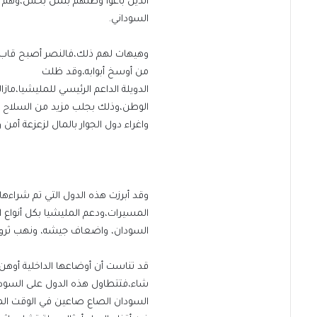
الذين باعوا وطنهم بثمن بخس،وهم 
السوداني.
وهيهات لهم ذلك،فالنصر أصبح قاب قو
من أوسخ أبوابه،وقد ظلت
الدويلة الداعم الرئيسي للمليشيا،م
الوطن،وذلك بجلب مزيد من السلاح و
واغراء دول الجوار بالمال لزعزعة أمن 
وقد أبرزت هذه الدول التي تم شراءه
المسيرات،ودعم المليشيا بكل أنواع ا
السودان، واضعاف جيشه، ونهب ثرواته
قد تناست أن أوضاعها الداخلية أوهن
شاء،فتتطاول هذه الدول على السودا
السودان الصاع صاعين في الوقت الم