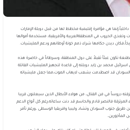
خلياً،إنما هي مؤامرة إقليمية مخطط لها من قبل دويلة الإمارات
ات وتغذي الحروب في المنطقةالعربية والأفريقية، مستخدمة أموالها
اريخاً،فكان ديدن حكامها شراء ذمم خونة أوطانهم ودعم المليشيات.
عة تكون عبئاً ثقيلاً على دول المنطقة، وسرطاناً في خاصرة هذه
رائيل محمد بن زايد دويلته إلى قاعدة لتجهيز المليشيات القاتلة
 في السودان قد اصطدمت بشعب لايهاب الموت،مما جعل مليشياته
قته دروساً في فن القتال، من هولاء الأبطال الذين سيعلنون قريبا
المرتزقة فالنصر قادم والحاسم قد دنت ساعاته،رغم كل أنواع الدعم
ن طريق جنوب السودان وتشاد وليبيا وافريقيا الوسطى ،ورغم تآمر
 المأجورين،