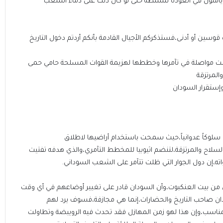
يأملون في العودة للسلطة حتى لو كان ذلك على دماء الشعب
سين أو أدنى،فستذكركم الأجيال القادمة بأنكم أردتم دخول التاريخ
ازالت مواصلة في تآمرها وخططها لهزيمة القوات المسلحة حامي حمى
المرتزقة
وإستقرار السودان
ا سلوكاً عدوانياً،حيث سمحت باستخدام أراضيها لاطلاق
لسلاح والمرتزقة،لتنضم اثيوبيا للمخطط التآمري،والذي هدفه تفتيت
،إن دول الجوار التي ظلت تتآمر على الشعب السوداني.
 من بيت العنكبوت،وأن السودان قادر على تغيير أوضاعهم في أي وقت
ن صاحب التاريخ والحضارات،إنما هي مجازفة،فسوف يرد لهم
ناسب،وإن هذا لهو زمن المهازل فقد تحدث فيه الرويبضة وتطاولت