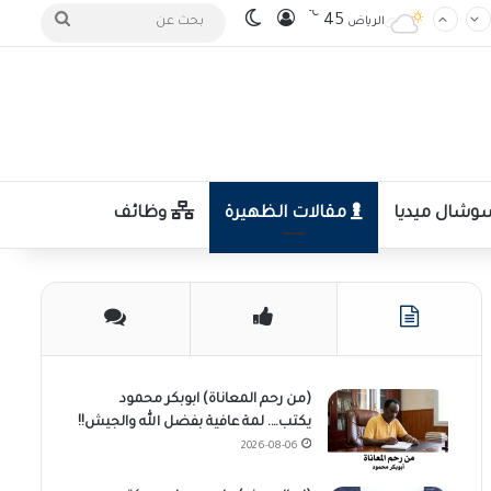
℃
تسجيل الدخول
الوضع المظلم
بحث
45
الرياض
عن
شال ميديا
مقالات الظهيرة
وظائف
(من رحم المعاناة) ابوبكر محمود
يكتب…. لمة عافية بفضل الله والجيش!!
2026-08-06