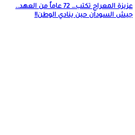
عزيزة المعراج تكتب… 72 عاماً من العهد..
جيش السودان حين ينادي الوطن!!
2026-08-08
ياسر أبو ريدة
يكتب …. جوبا
ليست
حصانة!!
2026-08-08
سلوى أحمد
موية تكتب…
رموز
وشخصيات!!
2026-08-08
عزيزة المعراج