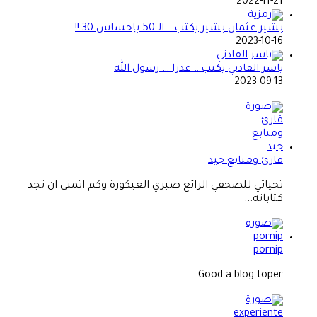
2022-11-21
بشير عثمان بشير يكتب… الــ50 بإحساس 30 !!
2023-10-16
ياسر الفادني يكتب… عذرا … رسول الله
2023-09-13
قارئ ومتابع جيد
تحياتي للصحفي الرائع صبري العيكورة وكم اتمنى ان تجد
كتاباته...
pornip
Good a blog toper...