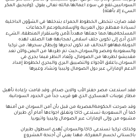
السودانيين،تقع في سوء اعمالها،فالله تعالى يقول :(ولايحيق المكر
السيء إلا بأهله)
فقد صارت تتخطى الخطوط الحمراء بتدخلها في الشؤون الداخلية
لسيادة معظم دول العربية والإسلاميةودعم الجماعات
المسلحةفيها،مما جعلها مهدداً،لأمن واستقرار المنطقة، الشيء
الذي أدى إلى تكوين حلف اسلامي لمجابهة هذا الصلف لهذه
الدويلة،فهاهو التحالف قد تكون لدحرها وإبطال سحرها، من تركيا
والسعودية ومصر والسودان،حيث تم طردها من اليمن،والآن تعد
مقديشو لطردها من الصومال، ويُعاد النظر فيما يجري في
السودان،باغلاق الأجواء والتضييق البري والبحري لخطوط إمداد
الدعم الإماراتي عبر دول الصومال وليبيا وتشاد وغيرها
فقد استدعت مصر حفتر الأب والابن صدام، وقد قامت بإعادة تأهيل
مطار عوينات العسكري الذي هو قريب جداً من الحدود السودانية.
وقد صرحت الحكومةالمصرية من قبل بأن أمن السودان من أمنها
كما أن السعودية تستدعي كاكا وتغلق اجواءها أمام أي طيران
مشبوه من وإلى الإمارات عبر الصومال وليبيا واثيوبيا.
وكذلك تركيا تستدعي كاكا،والسودان يُهدى اسطول طيران
باكستاني لحسم المعركة، فهذا يعني أن أجنحة المشروع