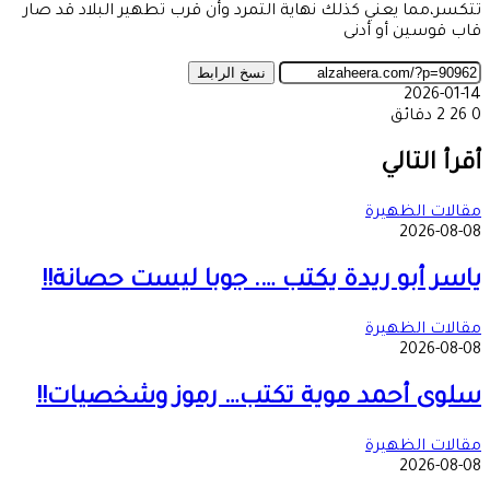
تتكسر،مما يعني كذلك نهاية التمرد وأن قرب تطهير البلاد قد صار
قاب قوسين أو أدنى
نسخ الرابط
2026-01-14
0
26
2 دقائق
‫X
طباعة
تيلقرام
ماسنجر
ماسنجر
واتساب
مشاركة
فيسبوك
عبر
أقرأ التالي
البريد
مقالات الظهيرة
2026-08-08
ياسر أبو ريدة يكتب …. جوبا ليست حصانة!!
مقالات الظهيرة
2026-08-08
سلوى أحمد موية تكتب… رموز وشخصيات!!
مقالات الظهيرة
2026-08-08