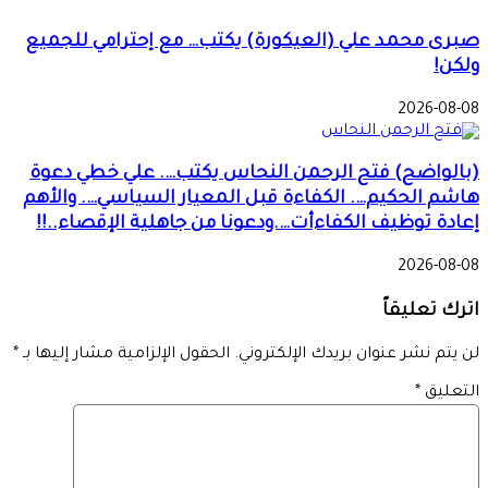
صبرى محمد علي (العيكورة) يكتب… مع إحترامي للجميع
ولكن!
2026-08-08
(بالواضح) فتح الرحمن النحاس يكتب…. علي خطي دعوة
هاشم الحكيم…. الكفاءة قبل المعيار السياسي…. والأهم
إعادة توظيف الكفاءأت….ودعونا من جاهلية الإقصاء..!!
2026-08-08
اترك تعليقاً
لن يتم نشر عنوان بريدك الإلكتروني.
الحقول الإلزامية مشار إليها بـ
*
التعليق
*