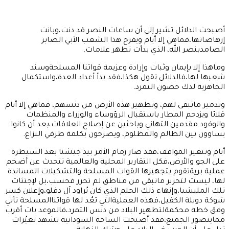
أصبحت الدلائل تشير إلى أن ساعات النصر قد دنت،وبانت
إرهاصاتها،فماهي إلا أيام ويفرح هذا الشعب الأبي الصابر
الصامدبنصر الله، الذي بدأت تظهر علامات.
وماهذا إلا بإيمان وثبات وإرادة وعزيمة قواتنا المسلحةوسند
شعبها لها،فالدلائل تقول هكذا،فقد بدأ أعداد العدة،واستكمال
الجاهزية لدك حصون التمرد.
وتدمير ماتبقى لهم، وتطهير هذه الأرض من دنسهم، فماهي إلا أيام
قلائا ويزدحم المطار باستقبال الرؤوساء والوزراء والمنظمات
والوفود مقدمين التهاني وباحثين عن إصلاح العلاقات،بعد أن كانوا
يساوون بين الظالم والمظلوم، ويصرحون بكلمة طرفي النزاع.
أيام وتتغير المواقف،فقد صار زمام الأمر بيد جيشنا بعد السيطرة
على الجو والأرض،فكل التقارير المحلية والعالمية تتحدث عن أضخم
عملية بريةتقوم بتجهيزها القوات المسلحة والتشكيلات المساندة
لها، ليست لتحرير ماتبقى من مناطق لم تحرر فحسب،بل لإجتثاث
تلك المليشيا،وإنهاء ذلك الحلم الذي كان يُراود آل دقلو،وإعلان كسر
شوكة دويلة الكفيل،فهذه العمليةالتي تعُد لها قواتناالمسلحة تأتي
وفق خطة محكمةلتطهير البلاد من دنس التمرد،فالموعد بات أقرب
ممايتصور الجميع،فقد أصبحت الساحة السودانية تشهد تغيُرات