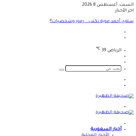
السبت, أغسطس 8 2026
اخر الأخبار
سلوى أحمد موية تكتب… رموز وشخصيات!!
℃
الرياض
39
تسجيل
الوضع
الدخول
المظلم
بحث
عن
الوضع
تسجيل
المظلم
الدخول
القائمة
الرئيسية
أخبار السعودية
الأخبار المحلية