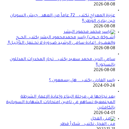
2026-08-08
عزيزة المعراج تكتب… 72 عاماً من العهد.. جيش السودان
حين ينادي الوطن!!
2026-08-08
(شـــوكة حـــوت) ياسر محمدمحمود البشر يكتب…الحـــج
والعمـــرة…إعـادة سامـى الرشيـد ضـرورة لا تحــتمل التأجيــل!!
2026-08-08
سامي الدين محمد سعيد يكتب… تجار المخدرات المدللون
بالسجون!!
2026-08-08
ياسر الفادني يكتب…. هل يسمعون ؟
2024-09-24
بعد نجاحها في مرحلة البناء وإعادة الإعمار الشرطة
المجتمعية تساهم في تامين امتحانات الشهادة السودانية
بالكاملين
2026-04-01
منى الفحل تكتب… شكراً قطر