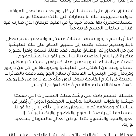
تدل على أن الحرب في البلاد على وشك النهاية.
فالخناق يضيق على المليشيا في كل يوم جديد،مما جعل المواقف
الدولية تتغير،بعد تلك الانتصارات التي ظلت تحققها قواتنا
المسلحةمحرزةً بها تقدماً ميدانياً في اقليم كردفان الذي صارت فيه
اقتراب ساعات الحسم قريبة جداً.
كما أن اقليم دارفور يشهد عمليات عسكرية واسعة وتسير بخطى
ثابتةوتنظيم محكم، يهدف إلى تضييق الخناق على تلك المليشيا
من كل المحاور،ثم الإطباق عليها، فقد ظللنا نسمع ونقرأ بصورة
متكررة في الايام الماضية بيانات النصر لقوات المسلحة،وهي
تتحدث عن امتلاك الجو وتدمير اعداد كبيرةمن المركبات ومخازن
السلاح،وعدد من الهلكى من المليشيا ومرتزقتها في كل من دارفور
وكردفان،ومن البشريات القادمةأن سلاح الجو بعد دعمه بالطائرات
الجديدة في الأيام القادمة سوف ترون منه مالم تروه من قبل،ولقد
انتهت مهلة التسليم فالقادم مُهلك لهؤلاء الأوباش.
فلحظة الحسم باتت على وشك،فتلك الانتصارات التي حققها
جيشنا والقوات المساندة له،أجبرت المجتمع الدولي أن يُغير في
سياساته ومواقفه تجاه السودان،ولم يأتِ ذلك إلا بإرادة قواتنا
المسلحة التي رفضت الجنوع والخضوع والإنكسار،وأبت إلا
العزةوالمجد والشموخ لهذا الوطن الغالي،فالسودان يستعيد
توازنه،
ودويلةالشر الإماراتية الراعي الأول للمليشيا والداعم المباشر لقتل