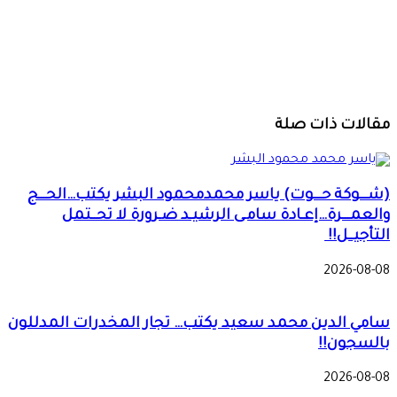
تكتب… 72 عاماً
من العهد..
جيش
السودان حين
ينادي الوطن!!
مقالات ذات صلة
(شـــوكة حـــوت) ياسر محمدمحمود البشر يكتب…الحـــج
والعمـــرة…إعـادة سامـى الرشيـد ضـرورة لا تحــتمل
التأجيــل!!
2026-08-08
سامي الدين محمد سعيد يكتب… تجار المخدرات المدللون
بالسجون!!
2026-08-08