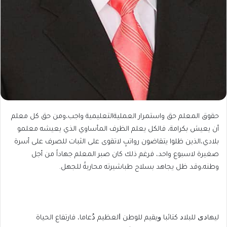
حقوق المعلم حق واستمرار العمليةالتعليمية واجب،ومن حق كل معلم
أن يعيش بكرامة، فالكل يعلم الظرف المأساوي الذي يعيشه معلمو
بلادي،الذين ظلوا يتقاضون رواتبٍ لاتقوى على الثبات للصرف على أسرة
صغيرة لاسبوع واحد، فرغم ذلك كان صبر المعلم جهاداً من أجل
وطنه،وقد ظل يجاهد بسلاح طباشيرته محاربةً للجهل.
ليهاﺩﻯ ﻟﻠﺒﻼﺩ ﻛﺘﺎﺋﺒﺎ ﻭﻳﻘﻴﻢ ﻟﻠﻮﻃﻦ ﺍﻟﻌﻈﻴﻢ ﺩُﻋﺎﻣﺎ، فارتفاع الحياة