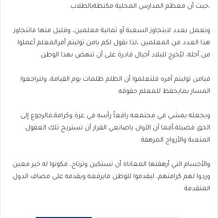
،حيث أن معظم المدارس المحلية مكتظةبالطلاب.
وتعمل بعدد لايتجاوز السعبة أو ثمانية معلمين، وقليل منها ماتتجاوز
هذا العدد من المعلمين ،لذا نقول لكم يامن توليتم أمرالمعلم أعملوا
من أجله، ليُخرج للبلاد أجيال قادرة على أن تنهض بهذا الوطن.
فيامن توليتم أمره فلتعلموا أن الظلم ظلمات يوم القيامة، ولتراجعوا
المسار بمايحفظ للمعلم حقوقه.
ويجعله يمشي في مجتمعه رافعاً رأسه في عزة وكرامة،فالرجوع إلى
الحق فضيلة،أفما آن الآوان ياصانعي القرار أن تستريح تلك العقول
المتعبة والأرواح المرهفة.
والأجسام التي أرهقتها المعاناة أن تستكين وترتاح، فكونوا له خير معين
وردوا لهم كرامتهم، ليقدموا للوطن مايرفعه ويقدمه على مصاف الدول
المتقدمة