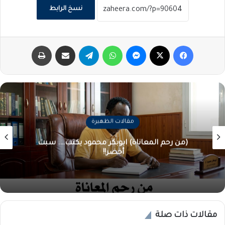
نسخ الرابط
فيسبوك
‫X
ماسنجر
واتساب
تيلقرام
مشاركة عبر البريد
طباعة
مقالات الظهيرة
(من رحم المعاناة) ابوبكر محمود يكتب…. سبت
أخضر!!
مقالات ذات صلة