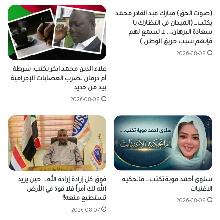
(صوت الحق) مبارك عبد القادر محمد
يكتب… (الميدان في انتظارك يا
سعادة البرهان…. لا تسمع لهم
فإنهم سبب حريق الوطن )
2026-08-08
علاء الدين محمد ابكر يكتب: شرطة
أم درمان تضرب العصابات الإجرامية
بيد من حديد
2026-08-08
سلوى أحمد موية تكتب… ماتحكيه
فوق كل إرادة إرادة الله…. حين يريد
الاغنيات
الله لك أمراً فلا قوة في الأرض
تستطيع منعه!!
2026-08-08
2026-08-07