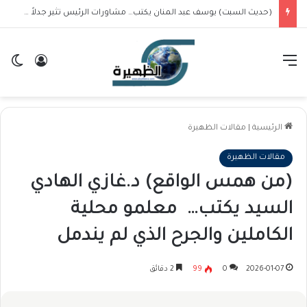
القائمة
تسجيل ا
ال
الرئيسية
|
مقالات الظهيرة
مقالات الظهيرة
(من همس الواقع) د.غازي الهادي
السيد يكتب… معلمو محلية
الكاملين والجرح الذي لم يندمل
2026-01-07
0
99
2 دقائق