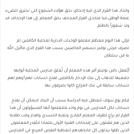
واتخاذ هذا القرار الذي فيه إجحافٍ بحق هؤلاء الشموع التي تحترق لتضيء
عتمة الوطن،فيا متخذي القرار المجحف بحق المعلم ،إن هذا الإجحاف قد
ولد شعوراً بالظلم.
فإلي هذا اليوم معظم معلمو الوحدات الادارية لمحلية الكاملين لم
تصرف مرتبي نوفبر ديسمبر الماضيين بسبب هذا القرار الذي ماأنزل الله
به من سلطان.
أيُعقل يامن توليتم أمر هذه المعلم أن تُغلق مدارس المحلية أبوابها
جمعيها للذهاب إلى بنك الإدخار بالكاملين لفتح حسابات لهم؟وهم لهم
حسابات سابقة في بنك المزارع كانوا يصرفون بها.
فكم يومٍ سوف تتعطل فيه الدراسة بسبب أن البنك لايمكن أن يفتح
حسابات لكل المدارس في يوم واحد،فلتعلموا أيها المسؤولون أن هذا
القرار لم يراعِ لظرف المعلم المادي وتعبه الجسدي واهدار وقت طلابه
الذين هم مقبلون على إمتحانات الفترة الأولى،فلماذا لايُقدر المعلمون
الذين ظلوا يبذلون كل مابجهدهم لتغطية النقص المريع في المدارس