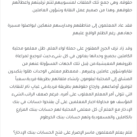
حقوقه، وهي جمع تلك الملفات لمنسوبيهم،لتتم ترقيتهم واعطائهم
حقوقهم ،وهذا من صميم عمل النقابة وشؤون العاملين.
فقد عاد المعلمون إلى مناطقهم ومدارسهم منهكين ليواصلوا مسيرة
جهادهم، رغم الظلم الواقع عليهم
وقد زاد نزف الجرح المفتوح على حملة لواء العلم، ظل معلمو محلية
الكاملين بجميع وحداتها يعانون في كل شيء،حيث لاوجيع لمراعاة
ظروفهم المعيشية،من قِبل تلك الجهات المسؤولة عنهم من
نقابةوشؤون عاملين وغيرهم ، فمعظم معلمي الوحدات ظلوا يتكبدون
المشاق إلي المحلية ليقومون بإنشاء ملفاتهم بطريقة فردية،سعياً
لتوفيق أوضاعهم، وارجاع حقوقهم بطريقة فردية،في غيابٍ تام للنقابات
التي تتولى أمر المعلم المغلوب على أمره، فرغم ضعف الراتب،الشيء
المؤسف هو محاولة اجبار المعلمين على أن يفتحوا حسابات في بنك
الإدخار مع العلم أن كل معلمي المحلية لهم حسابات ببنك المزارع
بالكاملين والمسعودية ولهم حسابات ببنك الخرطوم.
فلم يعلم المعلمون ماسر الإصرار على فتح الحسابات ببنك الإدخار؟