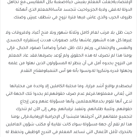
الإقتصاديةجعلت المعلم يعيش حياةصعبة بكل المقاييس،مع تجاهل
الدولة له،ففي ولاية الجزيرةحيث تتجسد مأساةالمعلم الذي أنهكته
ظروف الحرب والذي عاش فيها فترة نزوح في شظف عيشٍ وضنك.
حيث ظل بلا مرتب لعام كامل وثلاثة شهور وبلا منح أعياد ولافروقات ولا
غيرها،كل هذه الشهور عاشها يكابد صعوبات هددت إستقراره الجسدي
والنفسي والإجتماعي، ورغم ذلك ظل صابراً وصامداً صمود الجبال، فإلى
يومنا هذا لم تصرف له هذه الحقوق ولم يُوعد بصرفها،فقد عاد المعلم
من النزوح يحدوه أمل في أن ينظر له المسؤولون الذين نهلوا من علمه
وجهلوا قدره،وتنكروا له،ونسوا بأنه هو أس التنميةومفتاح التقدم.
ليصطدم بواقع أشد مرارة، وما محلية الكاملين إلا واحدة من محلياتها
التي يُعاني معملوها،فرغم عدم صرف حقوقهم،لم يجدوا تلك الجهة التي
تدعي أنها تقوم بخدمةالمعلمين وأنها مسؤولة عنهم وعن إرجاع
حقوقهم، وتلبية طلباتهم، وتنفيذ ترقياتهم ،وهي إلى الآن لم تتحرك
لتجميع ملفاتهم التي أحرقتها مليشيا آل الإجرامية الإرهابية،فإلى يومنا
هذا لم تقم أي جهة مسؤولة سواء كانت نقابية أو مكتب شؤون العاملين
بالتحرك لأقل الأعمال التي تساعد المعلم في التدرج الوظيفي وتحفظ له