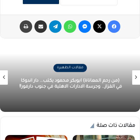
فيسبوك
‫X
ماسنجر
واتساب
تيلقرام
مشاركة عبر البريد
طباعة
مقالات الظهيرة
(من رحم المعاناة) ابوبكر محمود يكتب… دار اندوكا
في القزاز… وجرسة الادارات الاهلية في جنوب دارفور!!
مقالات ذات صلة