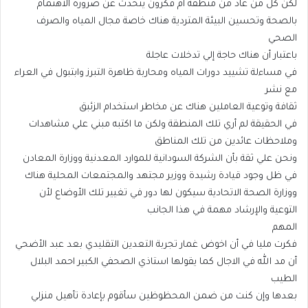
لكن كل من عاد من منطقة أم فكرون يتحدث عن ضرورة الاهتمام
بالصحة وتحسين البيئة المتردية هناك خاصة مجال المياه والصرف
الصحي
باعتبار أن هناك حاجة إلي تدخلات عاجلة
في مساءلة تشييد دورات المياه ومحاربة ظاهرة التبرز وابتبول في العراء
مع نشر
ثقافة وتوعية العاملين هناك عن مخاطر استخدام الزئبق
في الحقيقة لم أري تلك المنطقة ولكن ما اكتبه مبني علي مشاهدات
وملاحظات عائدين من تلك المناطق
ونحن علي ثقة بأن الشركة السودانية للموارد المعدنية ووزارة المعادن
في ظل وجود قيادة رشيدة ووزير مجتهد والمجتمعات المحلية هناك
ووزارة الصحة الاتحادية سيكون لها دور في تغيير تلك الأوضاع لأن
التوعية والإرشاد مهمة في هذا الجانب
المهم
فكرت مليا في أن اخوض غمار تجربة التعدين التقليدي بعد عبد الأضحي
أن مد الله في الاجال كما يقولها استاذي الصحفي الكبير احمد البلال
الطيب
بعدها وإن كنت من ضمن المحظوظين سأقوم بإعادة تأهيل منزلي