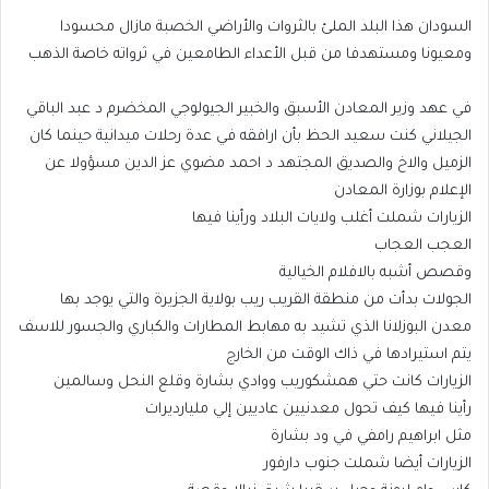
السودان هذا البلد الملئ بالثروات والأراضي الخصبة مازال محسودا
ومعيونا ومستهدفا من قبل الأعداء الطامعين في ثرواته خاصة الذهب
في عهد وزير المعادن الأسبق والخبير الجيولوجي المخضرم د عبد الباقي
الجيلاني كنت سعيد الحظ بأن ارافقه في عدة رحلات ميدانية حينما كان
الزميل والاخ والصديق المجتهد د احمد مضوي عز الدين مسؤولا عن
الإعلام بوزارة المعادن
الزيارات شملت أغلب ولايات البلاد ورأينا فيها
العجب العجاب
وقصص أشبه بالافلام الخيالية
الجولات بدأت من منطقة القريب ريب بولاية الجزيرة والتي يوجد بها
معدن البوزلانا الذي تشيد به مهابط المطارات والكباري والجسور للاسف
يتم استيرادها في ذاك الوقت من الخارج
الزيارات كانت حتي همشكوريب ووادي بشارة وقلع النحل وسالمين
رأينا فيها كيف تحول معدنيين عاديين إلي مليارديرات
مثل ابراهيم رامفي في ود بشارة
الزيارات أيضا شملت جنوب دارفور