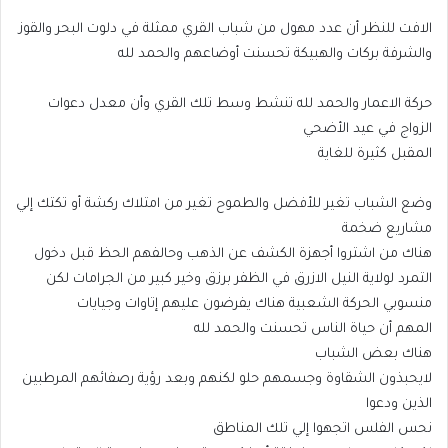
الافت للنظر أن عدد مهول من شباب القري ممثلة في دلوت البحر والقوز
والشرفة بركات والهبيكة تحسنت أوضاعهم والحمد لله
حركة الاعمار والحمد لله تنشط وسط تلك القري وأن معدل دعوات
الزواج في عيد الأضحي
المقبل كثيرة للغاية
وضع الشباب تغير للأفضل والطموح تغير من امتلاك ركشة أو تكتك إلي
مشاريع ضخمة
هناك من اشتروا أجهزة الكشف عن الذهب وحالفهم الحظ قبل دخول
التمرد لولاية النيل الازرق في الظفر برزق وخير كبير من الجرامات لكن
منسوبي الحركة الشعبية هناك يفرضون عليهم إتاوات وجيايات
المهم أن حياة الناس تحسنت والحمد لله
هناك بعض الشباب
لايحبذون الشقاوة وجسمهم حلو لكنهم وبعد رؤية رصفائهم المرطبين
الذين ودعوا
نحس الفلس اتجهوا إلي تلك المناطق