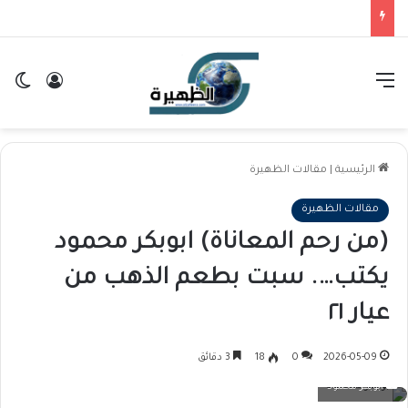
القائمة
تسجيل ا
ال
الرئيسية
|
مقالات الظهيرة
مقالات الظهيرة
(من رحم المعاناة) ابوبكر محمود
يكتب…. سبت بطعم الذهب من
عيار ٢١
2026-05-09
0
18
3 دقائق
ابوبكر محمود