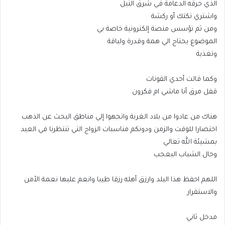
الذي حرقه الدعامة في شرق النيل
واشتري تكتك أو ركشة
ومن ثم تؤسس منصة إلكترونية خاصة بي
الموضوع يحتاج الي همة وقدرة ولياقة
وتغذية
وكما قالت أحدي القونات
قفل مرق أنا ماشي ام فكرون
هناك من عادوا من بلاد الغربة واتجهوا إلي مناطق البحث عن الذهب
اختصارا للوقت والزمن ودونكم مناسبات الزواج التي تنتظرنا في العيد
بمشيئة الله تعالي
وحال الشباب البعجب
اللهم احفظ هذا البلد وارزق أهله رزقا طيبا وانعم عليها نعمة الأمن
والاستقرار
مدخل ثاني