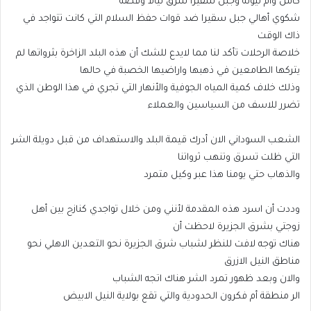
كاس وام ليونة وجبل سقيرا شرق نيالا وقصة
شكوي أهالي جبل سقيرا ضد قوات حفظ السلام التي كانت تتواجد في
ذاك الوقت
خلاصة الرحلات تأكد لنا مما لايدع للشك أن هذه البلد الزاخرة بثرواتها لم
يتركها الطامعين في ذهبها واراضيها الخصبة في حالها
وذلك خلاف كمية المياه الجوفية والأنهار التي تجري في هذا الوطن الذي
تضرر للاسف من السياسين والعملاء
الشعب السوداني الان أدرك قيمة البلد والاستهداف من قبل دويلة الشر
التي ظلت تسرق وتنهب ثرواتنا
والذهاب حتي يومنا هذا عبر وكيل متمرد
وددت أن اسرد هذه المقدمة لأنني ومن خلال تواجدي كنازح بين أهل
زوجتي بشرق الجزيرة لاحظت أن
هناك توجه لافت للنظر لشباب شرق الجزيرة نحو التعدين الاهلي نحو
مناطق النيل الازرق
والان وبعد ظهور تمرد الشر هناك اتجه الشباب
الر منطقة أم فكرون الحدودية والتي تقع بولاية النيل الابيض