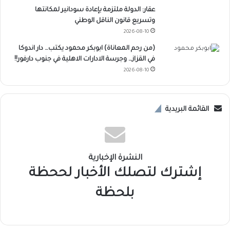
عقار: الدولة ملتزمة بإعادة سودانير لمكانتها
وتسريع قانون الناقل الوطني
2026-08-10
(من رحم المعاناة) ابوبكر محمود يكتب… دار اندوكا
في القزاز… وجرسة الادارات الاهلية في جنوب دارفور!!
2026-08-10
القائمة البريدية
النشرة الإخبارية
إشترك لتصلك الأخبار لححظة
بلحظة