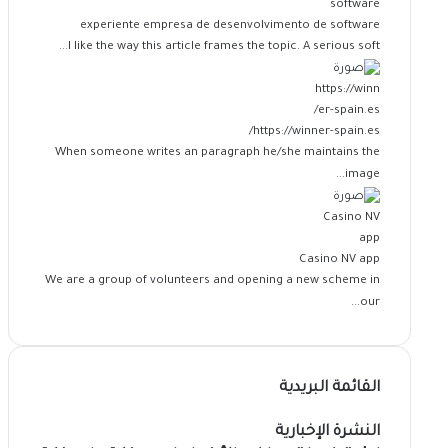
experiente empresa de desenvolvimento de software
I like the way this article frames the topic. A serious soft...
https://winner-spain.es/
When someone writes an paragraph he/she maintains the
image...
Casino NV app
We are a group of volunteers and opening a new scheme in
our...
القائمة البريدية
النشرة الإخبارية