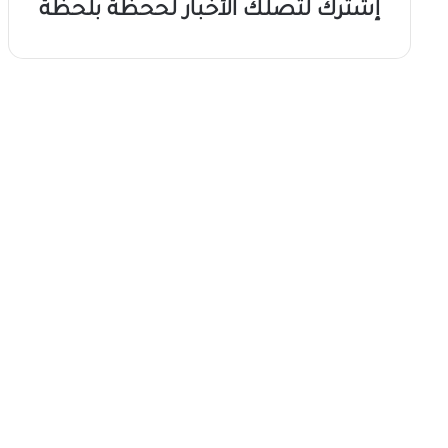
إشترك لتصلك الأخبار لححظة بلحظة