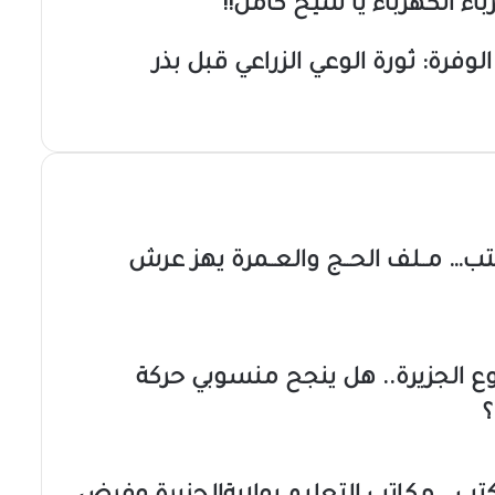
ء الكهرباء يا شيخ كامل!!
فرة: ثورة الوعي الزراعي قبل بذر
… مــلف الحــج والعــمرة يهز عرش
وع الجزيرة.. هل ينجح منسوبي حركة
؟