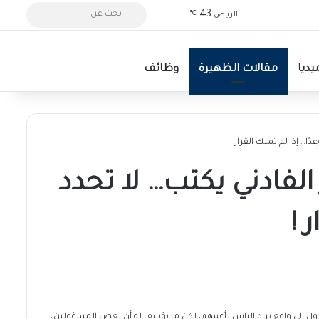
بحث
تسجيل الدخول
الوضع المظلم
43
الرياض
℃
عن
ديا
مقالات الظهيرة
وظائف
ا… إذا لم تملك القرار !
لفادني يكتب… لا تحدد
 !
تحول إلى واقع يراه الناس بأعينهم، لكن ما يؤسف له أن بعض المسؤولين،