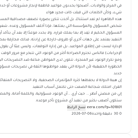
في المركز والولايات، أصبحوا يحددون مواعيد قاطعة لإنجاز مشروعات أو خد
شيء، وكأن الكلمات التي قيلت كانت مجرد هواء
هذه الظاهرة لم تعد استثناءً، بل أخذت تتكرر بصورة تضعف مصداقية المسؤو
شخص المسؤول والمؤسسة التي يمثلها، فإذا أخلف المسؤول وعده، شعر ال
المسؤول الحكيم لا يَعِد إلا بما يملك قراره، ولا يحدد موعدًا إلا بعد أن يتأك
التنفيذ يعتمد على جهات أخرى أو ظروف خارجة عن إرادته، فذلك مجازفة بم
الإدارة ليست فن إطلاق المواعيد، بل فن إدارة التوقعات، وليس عيبًا أن يق
الإجراءات) فالناس تحترم الصراحة أكثر من الوعود التي تتبخر مع مرور الوقت
ومع تكرار الوعود غير المنجزة، تتكون لدى المواطن مناعة ضد التصريحات الرسم
الخطورة الحقيقية؛ لأن الدولة التي يفقد مواطنوها الثقة في تصريحات مسؤ
جديد
إن هيبة الدولة لا يحفظها كثرة المؤتمرات الصحفية، ولا التصريحات المتفائ
القرار، امتلك شجاعة الصمت حتى تكتمل أسباب التنفيذ
إني من منصتي أنظر …. حيث أري ….أن الوعود مسؤولية، والكلمة أمانة، والمص
ستكون أصعب بكثير من تنفيذ أي مشروع تأخر موعده.
نسخ الرابط
0
30
دقيقة واحدة
2026-07-06
‫X
فيسبوك
ماسنجر
ماسنجر
تيلقرام
طباعة
واتساب
مشاركة
عبر
البريد