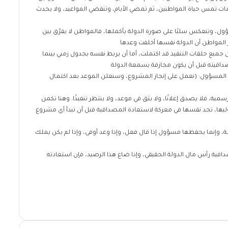
مات تمس حياة المواطنين، ثم تمضي الأيام، وتنقضي المواعيد، ولا يحدث
ل، وتنعكس سلبًا على صورة الدولة بأكملها، فالمواطن لا يفرّق بين
مواطن أن الدولة نفسها أخلفت وعدها
د أن جميع حلقات التنفيذ قد اكتملت، أما أن يربط نفسه بجدول زمني بينما
صداقيته قبل أن يكون مجازفة بسمعة الدولة
ول المسؤول: (نعمل على إنجاز المشروع، وسنعلن الموعد بعد اكتمال
ية، فلا يصدق إعلانًا، ولا يثق في موعد، ولا ينتظر تنفيذًا. وهنا تكمن
وليها، تجد نفسها في معركة لاستعادة المصداقية قبل أن تبدأ أي مشروع
لة، وإنما يحفظها مسؤول إذا قال فعل، وإذا وعد أوفى، وإذا لم يكن يملك
داقية رأس مال الدولة الحقيقي، وإذا ضاع هذا الرصيد، فإن استعادته