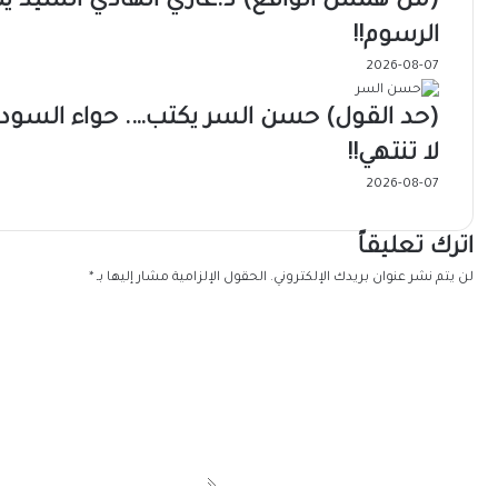
(من همس الواقع) د.غازي الهادي السيد يك
الرسوم!!
2026-08-07
(حد القول) حسن السر يكتب…. حواء السودا
لا تنتهي!!
2026-08-07
اترك تعليقاً
لن يتم نشر عنوان بريدك الإلكتروني.
الحقول الإلزامية مشار إليها بـ
*
ا
ل
ت
ع
ل
ي
ق
*