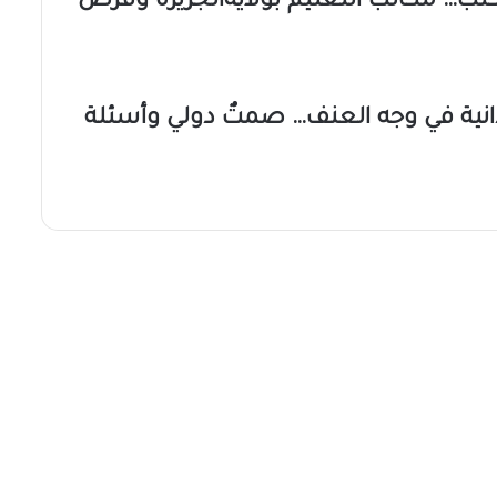
تب… مكاتب التعليم بولايةالجزيرة وفرض
نية في وجه العنف… صمتٌ دولي وأسئلة