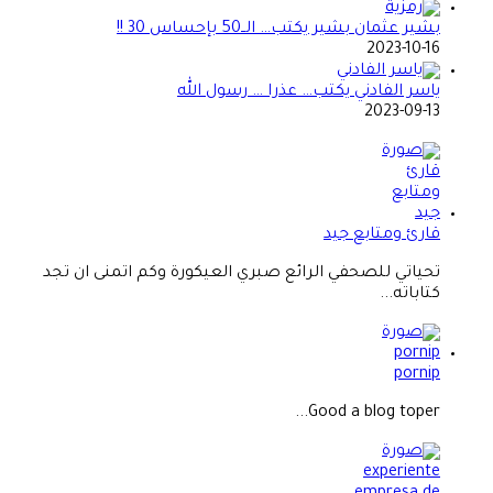
بشير عثمان بشير يكتب… الــ50 بإحساس 30 !!
2023-10-16
ياسر الفادني يكتب… عذرا … رسول الله
2023-09-13
قارئ ومتابع جيد
تحياتي للصحفي الرائع صبري العيكورة وكم اتمنى ان تجد
كتاباته...
pornip
Good a blog toper...