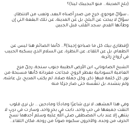
(بلح المدينة… منو البجيبك لينا)؟
، سؤالٌ موجوع، خرج من صدرٍ أضناه البعد، وتعب من الانتظار،
سؤالٌ لا يبحث عن البلح، بل عن المدينة، عن تلك البقعة التي إن
وطأتها القدم، سجد القلب قبل الجبين
(إفطاري بيك كل ما صباحو إجينا)!!… كأنما الصائم هنا ليس عن
الطعام، بل عن اللقاء، عن النظرة، عن السلام الذي يسكبه الحبيب
في أرواح زائريه.
الشيخ الصابونابي، ابن الأرض الطيبة جنوب سنجة، رجلٌ مزج
العامية السودانية بعطر الروح، فجاءت مفرداته كأنها مسبحة من
نور، كل كلمة فيها ذكر، وكل جملة صلاة، لم يكتب المديح، بل عاشه،
ولم ينشده، بل تنفّسه حتى صار جزءًا منه
وفي هذا المشهد، لا نرى شاعرًا ومادحًا ومادحين … بل نرى قلوب
التقت جميعها في حبٍ واحد، ذابت في بحرٍ واحد، وسار ت في دربٍ لا
ينتهي إلا عند باب المصطفى صلي الله عليه وسلم أحدهما نسج
الحرف من وجده، والآخرون سكبوه صوتًا من روحه، فكان اللقاء…