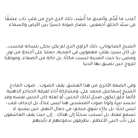
أعذب ما قُدِّم، وأصدق ما أُنشِد، ذلك الذي خرج من قلبٍ ذاب عشقًا
في سيّد الخلق أجمعين ، فصار صوته جسرًا بين الأرض والسماء
الشيخ الصابونابي، ذلك الراوي الذي لم يكن يحكي بلسانه فحسب،
بل كان يسرد بقلبٍ مغموسٍ في المحبة، حملنا على أجنحةٍ من نور،
ومضى بنا حيث المدينة ليست مكانًا، بل حالة من الصفاء، وموطنًا
للروح حين تضيق بها الدنيا
وفي الضفة الأخرى من هذا العشق، يقف الصوت… صوت المادح
الشيخ إسماعيل محمد علي، ومشاركة أداء لفرقة الحناجر الذهبية
كأنما خُلق ليكون صدىً لذلك الحنين، أو لعله كان الحنين نفسه وقد
تجسد نبرةً ولونًا صوت المنشدين هنا ليس غناءً، بل ارتجاف قلب،
ليس لحنًا، بل بكاء شوقٍ متخفٍ في جمال النغم، حين يشدو، لا
تسمع فقط، بل تُسحب سحبًا إلى هناك… إلى حيث يقف العاشقون
على باب النبي الأعظم ، يطرقون بدموعهم لا بأيديهم