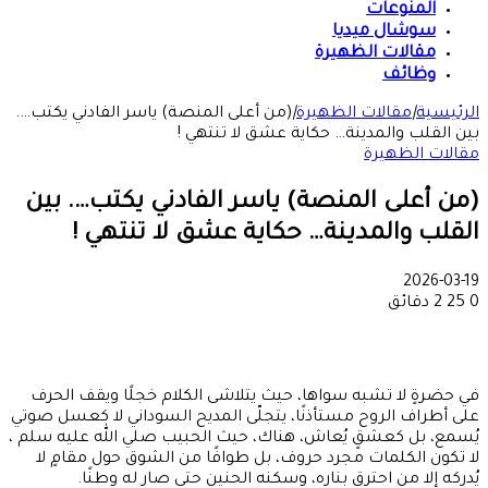
المنوعات
سوشال ميديا
مقالات الظهيرة
وظائف
الرئيسية
|
مقالات الظهيرة
|
(من أعلى المنصة) ياسر الفادني يكتب….
بين القلب والمدينة… حكاية عشق لا تنتهي !
مقالات الظهيرة
(من أعلى المنصة) ياسر الفادني يكتب…. بين
القلب والمدينة… حكاية عشق لا تنتهي !
2026-03-19
0
25
2 دقائق
في حضرةٍ لا تشبه سواها، حيث يتلاشى الكلام خجلًا ويقف الحرف
على أطراف الروح مستأذنًا، يتجلّى المديح السوداني لا كعسل صوتي
يُسمع، بل كعشقٍ يُعاش، هناك، حيث الحبيب صلي الله عليه سلم ،
لا تكون الكلمات مجرد حروف، بل طوافًا من الشوق حول مقامٍ لا
يُدركه إلا من احترق بناره، وسكنه الحنين حتى صار له وطنًا.