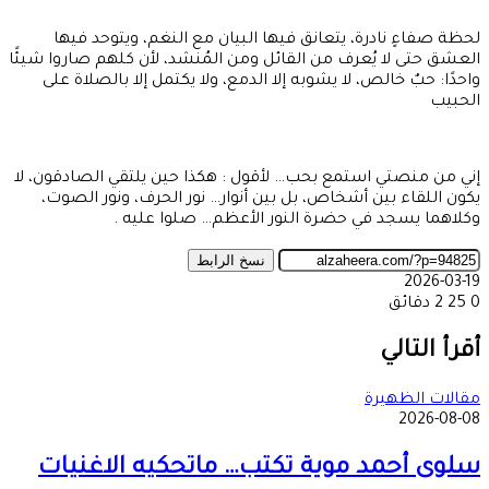
لحظة صفاءٍ نادرة، يتعانق فيها البيان مع النغم، ويتوحد فيها
العشق حتى لا يُعرف من القائل ومن المُنشد، لأن كلهم صاروا شيئًا
واحدًا: حبٌ خالص، لا يشوبه إلا الدمع، ولا يكتمل إلا بالصلاة على
الحبيب
إني من منصتي استمع بحب… لأقول : هكذا حين يلتقي الصادقون، لا
يكون اللقاء بين أشخاص، بل بين أنوار… نور الحرف، ونور الصوت،
وكلاهما يسجد في حضرة النور الأعظم… صلوا عليه .
نسخ الرابط
2026-03-19
0
25
2 دقائق
‫X
طباعة
تيلقرام
ماسنجر
ماسنجر
واتساب
مشاركة
فيسبوك
عبر
أقرأ التالي
البريد
مقالات الظهيرة
2026-08-08
سلوى أحمد موية تكتب… ماتحكيه الاغنيات