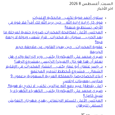
السبت, أغسطس 8 2026
اخر الأخبار
سلوى أحمد موية تكتب… ماتحكيه الاغنيات
فوق كل إرادة إرادة الله…. حين يريد الله لك أمراً فلا قوة في
الأرض تستطيع منعه!!
المجلس الأعلى لمكافحة المخدرات ضرورة حتمية لمرحلة ما
بعد الحرب…. سودان بلا مخدرات.. قرار شعب ودولة لا رجعة
فيه!!
عقوبة المخدرات… حين يعجز القانون عن ملاحقة حجم
الجريمة
صبرى محمد علي (العيكورة) يكتب… وزير الزراعة والري هل
تعلم أن هذا هو حال (الميجر) الرئيسي بمشروع الرهد؟
د. ياسر عثمان أبو عمار يكتب…. انتشار المخدرات في الإقليم
الشمالي… مشروع مُخطط لتدمير المجتمع
ابناء الحصاحيصا بالمملكة العربية السعودية يدعمون 9
مدارس بمعينات اجلاس
(على بلاطة) عبير دفع الله عزالدين تكتب: لا تخرج بلا هوية!!
صبرى محمد علي (العيكورة) يكتب… الكهرباء الكهرباء يا
شيخ كامل!!
المجلس الأعلى للسلم الاجتماعي يهدي مهرجان التعايش
السلمي للبرهان