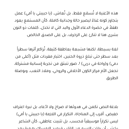
هذه الأغنية لا تُسمَع فقط، بل تُعاش، (يا حبيبتي يا أمي) عمل
يتجاوز كونه غناءً ليصير حالة وجدانية كاملة، كأن المستمع يعود
طفلاً في حضرة الدعاء الأول واليد التي لا تخذل، كلمات ذو النون
بشرى هنا لا تتكئ على الزخرف، بل على الصدق الخالص.
لغة بسيطة، لكنها مشبعة بعاطفة كثيفة، تُراكم أثرها سطراً
بعد سطر حتى تبلغ ذروة الحنين، اختيار مفردات مثل (أغلى من
دمي) و(واحة في دربي) !، صور تنبثق من تجربة إنسانية مشتركة،
تجعل الأم مركز الكون الأخلاقي والروحي، وملاذ التعب، وبوصلة
الطريق
بلاغة النص تكمن في هدوئها لا صراخ ولا ادّعاء، بل نبرة اعتراف
خفيض، أقرب إلى المناجاة، التكرار في اللازمة (يا حبيبتي يا أمي)
ليس تكراراً موسيقياً فحسب، بل تثبيت عاطفي، كأن الشاعر
يخشى أن يفلت الاسم من القلب فيعيد الإمساك به مرة بعد