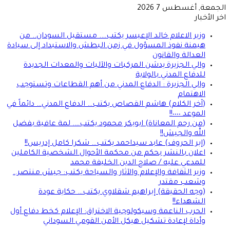
جمعة, أغسطس 7 2026
ر الأخبار
وزير الاعلام خالد الإعيسر يكتب…. مستقبل السودان.. من
هيمنة نفوذ المسؤول في زمن البطش والاستبداد إلى سيادة
العدالة والقانون
والي الجزيرة يدشن المركبات والآليات والمعدات الجديدة
للدفاع المدني بالولاية
والي الجزيرة : الدفاع المدني من أهم القطاعات وتستوجب
الاهتمام
(آخر الكلام) هاشم القصاص يكتب… الدفاع المدني… دائماً في
الموعد ٠٠٠٠!!
(من رحم المعاناة) ابوبكر محمود يكتب…. لمة عافية بفضل
الله والجيش!!
(إبر الحروف) عابد سيداحمد يكتب… شكرا كامل إدريس!!
اعلان بالنشر بحكم من محكمة الأحوال الشخصية الكاملين
للمدعي عليه / صلاح الدين الخليفة محمد
وزير الثقافة والإعلام والآثار والسياحة يكتب: جيش منتصر..
وشعب مقتدر
(وجه الحقيقة) إبراهيم شقلاوي يكتب… حكاية عودة
الشهداء!!
الحرب الناعمة وسيكولوجية الاختراق: الإعلام كخط دفاع أول
وأداة لإعادة تشكيل هيكل الأمن القومي السوداني