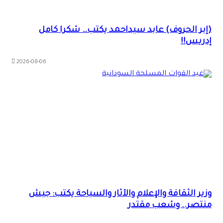
(إبر الحروف) عابد سيداحمد يكتب… شكرا كامل
إدريس!!
2026-08-06
وزير الثقافة والإعلام والآثار والسياحة يكتب: جيش
منتصر.. وشعب مقتدر