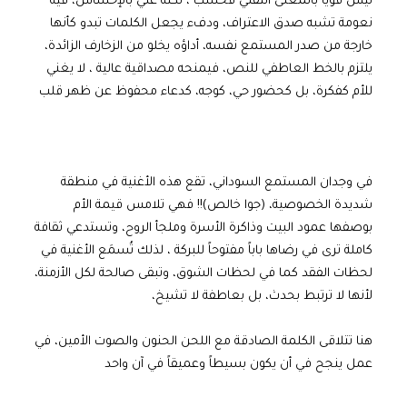
ليس قوياً بالمعنى التقني فحسب ، لكنه غني بالإحساس، فيه
نعومة تشبه صدق الاعتراف، ودفء يجعل الكلمات تبدو كأنها
خارجة من صدر المستمع نفسه، أداؤه يخلو من الزخارف الزائدة،
يلتزم بالخط العاطفي للنص، فيمنحه مصداقية عالية ، لا يغني
للأم كفكرة، بل كحضور حي، كوجه، كدعاء محفوظ عن ظهر قلب
في وجدان المستمع السوداني، تقع هذه الأغنية في منطقة
شديدة الخصوصية، (جوا خالص)!! فهي تلامس قيمة الأم
بوصفها عمود البيت وذاكرة الأسرة وملجأ الروح، وتستدعي ثقافة
كاملة ترى في رضاها باباً مفتوحاً للبركة ، لذلك تُسمَع الأغنية في
لحظات الفقد كما في لحظات الشوق، وتبقى صالحة لكل الأزمنة،
لأنها لا ترتبط بحدث، بل بعاطفة لا تشيخ،
هنا تتلاقى الكلمة الصادقة مع اللحن الحنون والصوت الأمين، في
عمل ينجح في أن يكون بسيطاً وعميقاً في آن واحد