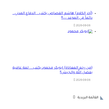
(آخر الكلام) هاشم القصاص يكتب… الدفاع المدني…
دائماً في الموعد ٠٠٠٠!!
2026-08-06
(من رحم المعاناة) ابوبكر محمود يكتب…. لمة عافية
بفضل الله والجيش!!
2026-08-06
القائمة البريدية