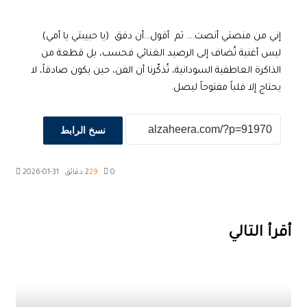
إني من منصتي أنصت…. ثم أقول…أن دفق (يا حبيبتي يا أمي)
ليس أغنية تُضاف إلى الرصيد الغنائي فحسب، بل قطعة من
الذاكرة العاطفية السودانية، تُذكّرنا أن الفن، حين يكون صادقاً، لا
يحتاج إلا قلباً مفتوحاً ليصل.
نسخ الرابط
0
29
2 دقائق
2026-01-31
‫X
طباعة
تيلقرام
ماسنجر
ماسنجر
واتساب
مشاركة
فيسبوك
عبر
البريد
أقرأ التالي